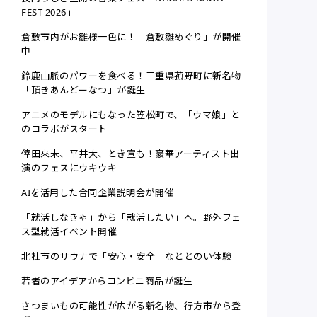
FEST 2026」
倉敷市内がお雛様一色に！「倉敷雛めぐり」が開催
中
鈴鹿山脈のパワーを食べる！三重県菰野町に新名物
「頂きあんどーなつ」が誕生
アニメのモデルにもなった笠松町で、「ウマ娘」と
のコラボがスタート
倖田來未、平井大、とき宣も！豪華アーティスト出
演のフェスにウキウキ
AIを活用した合同企業説明会が開催
「就活しなきゃ」から「就活したい」へ。野外フェ
ス型就活イベント開催
北杜市のサウナで「安心・安全」なととのい体験
若者のアイデアからコンビニ商品が誕生
さつまいもの可能性が広がる新名物、行方市から登