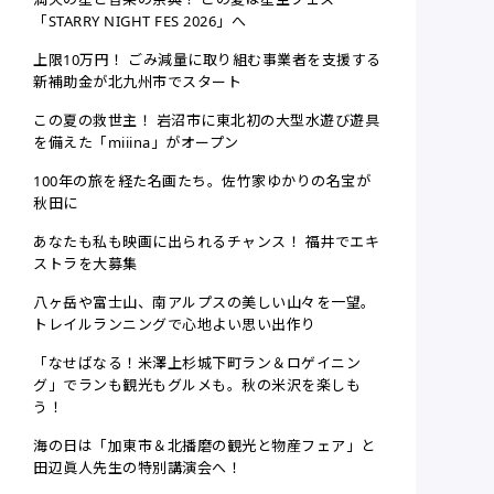
「STARRY NIGHT FES 2026」へ
上限10万円！ ごみ減量に取り組む事業者を支援する
新補助金が北九州市でスタート
この夏の救世主！ 岩沼市に東北初の大型水遊び遊具
を備えた「miiina」がオープン
100年の旅を経た名画たち。佐竹家ゆかりの名宝が
秋田に
あなたも私も映画に出られるチャンス！ 福井でエキ
ストラを大募集
八ヶ岳や富士山、南アルプスの美しい山々を一望。
トレイルランニングで心地よい思い出作り
「なせばなる！米澤上杉城下町ラン＆ロゲイニン
グ」でランも観光もグルメも。秋の米沢を楽しも
う！
海の日は「加東市＆北播磨の観光と物産フェア」と
田辺眞人先生の特別講演会へ！