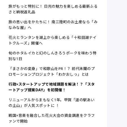
旅がもっと特別に！ 日光の魅力を楽しめる最新ふる
さと納税返礼品
旅の思い出をかたちに！ 南三陸町のお土産なら「み
なみな屋」へ
花火とランタンを湖上から楽しめる「十和田湖ナイ
トクルーズ」開催へ
旬のホタルイカと幻のしんきろうポークを味わう特
別な1日
「まさかの変身」で和歌山をPR！？ 前代未聞のプ
ロモーションプロジェクト「わかおしっ」とは
行政×スタートアップで地域課題を解決！？「スタ
ートアップ提案DAY」を初開催！
リニューアルからまもなく1年。甲賀「道の駅あい
の土山」が人気スポットに ！
戦国×音楽を融合した花火大会の資金調達をクラフ
ァンで開始