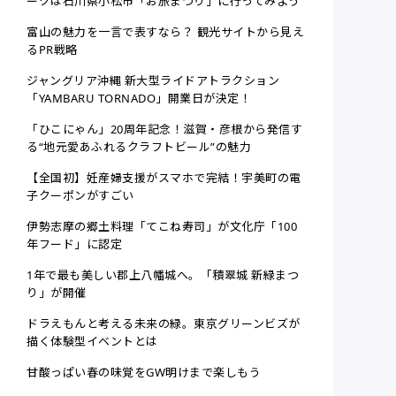
ークは石川県小松市「お旅まつり」に行ってみよう
富山の魅力を一言で表すなら？ 観光サイトから見え
るPR戦略
ジャングリア沖縄 新大型ライドアトラクション
「YAMBARU TORNADO」開業日が決定！
「ひこにゃん」20周年記念！滋賀・彦根から発信す
る“地元愛あふれるクラフトビール”の魅力
【全国初】妊産婦支援がスマホで完結！宇美町の電
子クーポンがすごい
伊勢志摩の郷土料理「てこね寿司」が文化庁「100
年フード」に認定
1年で最も美しい郡上八幡城へ。「積翠城 新緑まつ
り」が開催
ドラえもんと考える未来の緑。東京グリーンビズが
描く体験型イベントとは
甘酸っぱい春の味覚をGW明けまで楽しもう