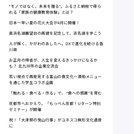
“モノではなく、未来を贈る”。ふるさと納税で得ら
れる「家族の健康教育体験」とは？
日本一早い夏の花火大会が4月に開催！
奥浜名湖展望台の再建を記念して、浜名湖を歩こう
人が輝く、かがわのあしたへ。DXで進化を続ける香
川県
お正月の帰省が、人生を変えるきっかけになるか
も？ 北九州市の企業交流会
若い視点で再発見する富山の食文化ー酒粕メニュー
を通じた学生コラボ企画
「触れる・食べる・作る」で、 “食への感謝”を育む
京都市へおかえり。「もっぺん京都！Uターン特別
セミナー」が開催
祝！「大津祭の曳山行事」がユネスコ無形文化遺産
に