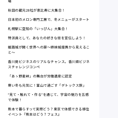
場
秋田の蔵元28社が恵比寿に大集合！
日本初のメロン専門工房で、冬メニューがスタート
札幌駅に空知の「いっぴん」大集合！
特派員として、あなたの好きな街を宣伝しよう！
姫路城が開く世界への扉～姉妹城提携から見えるこ
と～
香川発ビジネスのリアルなチャンス。香川県ビジネ
スチャレンジコンペ
「あゝ野麦峠」の舞台が労働遺産に認定
寒い冬も元気に！富山で過ごす「デトックス旅」
“見て・触れて・作る”を通じて、宇宙の魅力を五感
で体験！
熊本で暮らすって実際どう？東京で体感できる移住
イベント『熊本はどう？フェス』