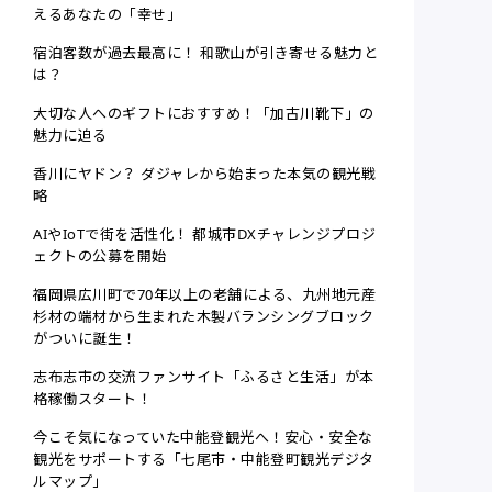
えるあなたの「幸せ」
宿泊客数が過去最高に！ 和歌山が引き寄せる魅力と
は？
大切な人へのギフトにおすすめ！「加古川靴下」の
魅力に迫る
香川にヤドン？ ダジャレから始まった本気の観光戦
略
AIやIoTで街を活性化！ 都城市DXチャレンジプロジ
ェクトの公募を開始
福岡県広川町で70年以上の老舗による、九州地元産
杉材の端材から生まれた木製バランシングブロック
がついに誕生！
志布志市の交流ファンサイト「ふるさと生活」が本
格稼働スタート！
今こそ気になっていた中能登観光へ！安心・安全な
観光をサポートする「七尾市・中能登町観光デジタ
ルマップ」