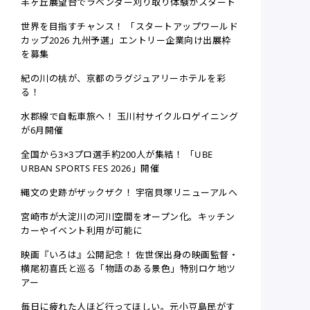
羊ヶ丘展望台でラベンダー刈り取り体験がスタート
世界を目指すチャンス！ 「スタートアップワールド
カップ2026 九州予選」エントリー企業向け出展枠
を募集
紀の川の桃が、京都のラグジュアリーホテルを彩
る！
水郡線で自転車旅へ！ 玉川村サイクルロゲイニング
が6月開催
全国から3×3プロ選手約200人が集結！ 「UBE
URBAN SPORTS FES 2026」開催
縄文の史跡がザックザク！ 宇宿貝塚リニューアルへ
宮崎市が大淀川の河川空間をオープン化。キッチン
カーやイベント利用が可能に
映画『いろは』公開記念！ 佐世保出身の映画監督・
横尾初喜氏と巡る「物語のある景色」特別ロケ地ツ
アー
毎日に疲れた人ほど行ってほしい。元小豆島民がす