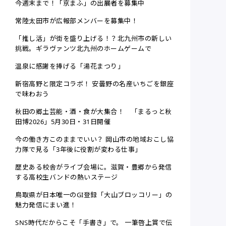
今週末まで！「京まふ」の出展者を募集中
常陸太田市が広報部メンバーを募集中！
「推し活」が街を盛り上げる！？北九州市の新しい
挑戦。ギラヴァンツ北九州のホームゲームで
温泉に感謝を捧げる「湯花まつり」
新宿高野と限定コラボ！ 安曇野の名産いちごを銀座
で味わおう
秋田の郷土芸能・酒・食が大集合！ 「まるっと秋
田博2026」5月30日・31日開催
今の働き方このままでいい？ 岡山市の地域おこし協
力隊で見る「3年後に役割が変わる仕事」
歴史ある校舎がライブ会場に。滋賀・豊郷から発信
する高校生バンドの熱いステージ
鳥取県が日本唯一のGI登録「大山ブロッコリー」の
魅力発信にまい進！
SNS時代だからこそ「手書き」で。 一筆啓上賞で伝