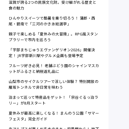
滋賀が誇る2つの民族文化財。受け継がれる歴史と
食の魅力
ひんやりスイーツで酷暑を乗り切ろう！ 蒲郡・西
尾・碧南で「三河のかき氷総選挙」
親子で楽しめる「夏休みの大冒険」。RPG風スタン
プラリーで市内を巡ろう
「宇部まちじゅうエヴァンゲリオン2026」開催決
定！ JR宇部新川駅やグルメ企画も登場予定
フルーツ好き必見！ 老舗ぶどう園のシャインマスカ
ットがふるさと納税返礼品に
山梨市のサイクルツアーで涼しい体験？ 特別開放の
雁坂トンネルで非日常を味わう
泊まって巡って特産品をゲット！ 「宗谷ぐるっ泊ラ
リー」が8月スタート
夏休みが最高に楽しくなる！ まんのう公園「サマー
フェスタ」完全ガイド
北アルプスが育んだ名水のまち・安曇野から！ 地下