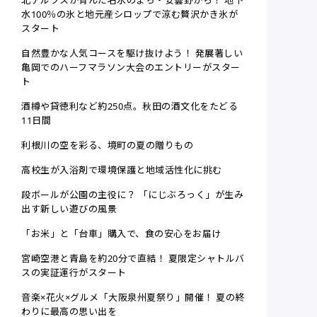
水100％の氷と地元産シロップで涼む贅沢かき氷が
スタート
自然豊かな人気コースを駆け抜けよう！ 発展著しい
亀岡でのハーフマラソン大会のエントリーがスター
ト
酒樽や貸徳利など約250点。秋田の酒文化をたどる
11日間
利根川の空を彩る、境町の夏の贈りもの
高校生が入浴剤で環境保護と地域活性化に挑む
段ボールが公園の主役に？ 「にじぶろっく」が生み
出す新しい遊びの風景
「お米」と「台車」購入で、食の安心をお届け
宮崎空港と青島を約20分で直結！ 夏限定シャトルバ
スの実証運行がスタート
音楽×花火×グルメ「大阪泉州夏祭り」開催！ 夏の終
わりに最高の思い出を