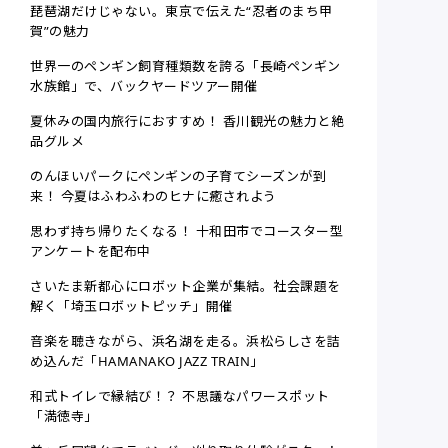
琵琶湖だけじゃない。東京で伝えた“忍者のまち甲
賀”の魅力
世界一のペンギン飼育種類数を誇る「長崎ペンギン
水族館」で、バックヤードツアー開催
夏休みの国内旅行におすすめ！ 香川観光の魅力と絶
品グルメ
のんほいパークにペンギンの子育てシーズンが到
来！ 今夏はふわふわのヒナに癒されよう
思わず持ち帰りたくなる！ 十和田市でコースター型
アンケートを配布中
さいたま新都心にロボット企業が集結。社会課題を
解く「埼玉ロボットピッチ」開催
音楽を聴きながら、浜名湖を走る。浜松らしさを詰
め込んだ「HAMANAKO JAZZ TRAIN」
和式トイレで縁結び！？ 不思議なパワースポット
「満徳寺」