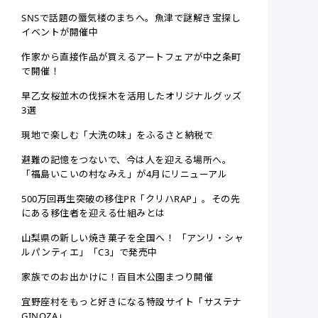
SNSで話題の蜃気楼のまちへ。魚津で謎解き宝探し
イベントが開催中
作家から直接作品が買えるアートフェアが中之条町
で開催！
早乙女桜並木の伐採木を活用したオリジナルグッズ
3選
現地で楽しむ「大洗の味」をふるさと納税で
避難の記憶をつないで、今は人を迎える場所へ。
「福島いこいの村なみえ」が4月にリニューアル
500万回再生突破の移住PR「クリハRAP」。その先
にある移住者を迎える仕組みとは
山梨県の新しい焼き菓子を全国へ！ 「アンリ・シャ
ルパンティエ」「C3」で発売中
家族でのお出かけに！百目木公園まつり開催
宜野座村をもっと好きになる特設サイト「サステナ
GINOZA」