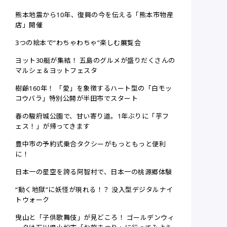
熊本地震から10年、復興の今を伝える「熊本市物産
店」開催
3つの絵本で“わちゃわちゃ”楽しむ展覧会
ヨット30艇が集結！ 五島のグルメが盛りだくさんの
マルシェ＆ヨットフェスタ
樹齢160年！ 「愛」を象徴するハート型の「白モッ
コウバラ」特別公開が半田市でスタート
春の駿府城公園で、甘い寄り道。1年ぶりに「芋フ
ェス！」が帰ってきます
豊中市の予約式乗合タクシーがもっともっと便利
に！
日本一の星空を誇る阿智村で、日本一の桃源郷体験
“動く地獄”に妖怪が現れる！？ 没入型デジタルナイ
トウォーク
曳山と「子供歌舞伎」が見どころ！ ゴールデンウィ