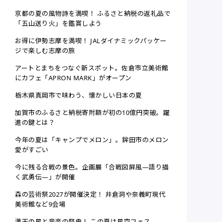
京都の夏の風物詩を満喫！ ふるさと納税の返礼品で
「五山送り火」を鑑賞しよう
お得に伊勢志摩を満喫！ JALダイナミックパッケー
ジで楽しむ志摩の旅
アートとまちをつなぐ新スポット。佐倉市立美術館
にカフェ「APRON MARK」がオープン
栃木県真岡市で味わう、懐かしい日本の夏
加賀市のふるさと納税寄附額が初の10億円突破。躍
進の鍵とは？
今年の夏は「キャンプでメロン」。鉾田市のメロン
愛がすごい
今に残る合戦の景色。企画展「合戦図屏風—語り描
く武勇伝―」が開催
森の芸術祭2027が開催決定！ 井倉洞や奈義町現代
美術館など9会場
満天の星と音楽の祭典！ この夏は星空フェス