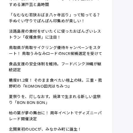
すめる瀬戸芸と島時間
「なむなむ若狭おばま八ヶ寺巡り」って知ってる？
手ぬぐい守りでぽんぽん印集めが楽しい！
淡路島産の食材をぜいたくに使ったおばんざいレス
トラン「収穫食祭」に注目！
鳥取県が鳥取サイクリング優待キャンペーンをスタ
ート！ 鳥取うみなみロードのNCR候補選定を受けて
食品支援の安全体制を維持。フードバンク沖縄が継
続認定
糖度81.2度！ そのまま食べたい極上の味。三重・菰
野町の『KOMONO田光はちみつ』
夏祭りを、灯しなおす。焼津で生まれる新しい盆祭
り「BON BON BON」
柏の葉が夢の舞台に！ 周年イベントでディズニーパ
レード開催決定
北関東初のUDCが、みなかみ町に誕生！