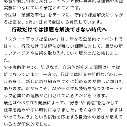
応答や個別相談も実施し、イベント後は具体的な連携や実証
実験につなげていく予定とのことです。
今回は「業務効率化」をテーマに、庁内の課題解決につなが
る提案を、5月31日まで全国から募集しています。
行政だけでは課題を解決できない時代へ
「スタートアップ提案DAY」は、単なる企業向けイベントで
はなく、行政だけでは解決が難しい課題に対して、民間の新
しいアイデアや技術を取り入れていく場なのだと感じまし
た。
少子高齢化やDX、防災など、自治体が抱える問題は年々複
雑になっています。一方で、行政には制度や前例などのルー
ルも多く、新しい取り組みをすぐに始めるのが難しい部分も
あります。だからこそ、AIやデジタル技術を持つスタートア
ップ企業との連携が注目されているのだと思います。
最近はSNSやITの発展によって、“好き”や“得意”を活かして
仕事を始めやすい時代になりました。そんな中で、「まずは
やってみよう」という挑戦を応援する自治体の動きが増えて
いるのが印象的でした。