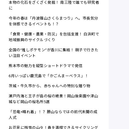
本物の化石をざくざく発掘！ 南三陸で誰でも研究者
に
今年の春は「丹波篠山さくらまつり」へ。市長気分
を体感できるイベントも！？
「食育・健康・農業・防災」を包括支援！ 白浜町で
地域振興のサイクルづくり
全国の“推しポケモン”が香川に集結！ 親子で行きた
い注目イベント
熊本市の魅力を縦型ショートドラマで発信
6月いっぱい鹿児島で「かごんまーベラス」！
茨城・牛久市から、赤ちゃんへの特別な贈り物
瀬戸内海と王子が岳の桜の絶景！岡山後楽園や津山
城など岡山の桜名所5選
「恐竜×晴れ着」！？ 勝山ならではの前代未聞の成
人式
お花見に残雪の山々！春を満喫できるサイクリング