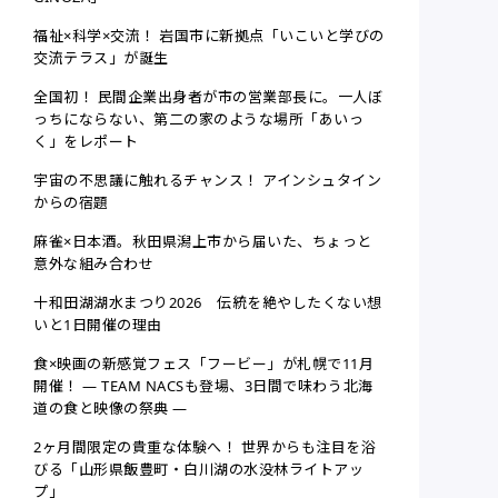
福祉×科学×交流！ 岩国市に新拠点「いこいと学びの
交流テラス」が誕生
全国初！ 民間企業出身者が市の営業部長に。一人ぼ
っちにならない、第二の家のような場所「あいっ
く」をレポート
宇宙の不思議に触れるチャンス！ アインシュタイン
からの宿題
麻雀×日本酒。秋田県潟上市から届いた、ちょっと
意外な組み合わせ
十和田湖湖水まつり2026 伝統を絶やしたくない想
いと1日開催の理由
食×映画の新感覚フェス「フービー」が札幌で11月
開催！ ― TEAM NACSも登場、3日間で味わう北海
道の食と映像の祭典 ―
2ヶ月間限定の貴重な体験へ！ 世界からも注目を浴
びる「山形県飯豊町・白川湖の水没林ライトアッ
プ」