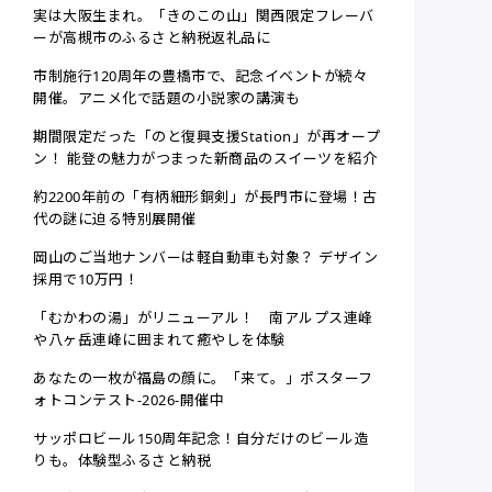
実は大阪生まれ。「きのこの山」関西限定フレーバ
ーが高槻市のふるさと納税返礼品に
市制施行120周年の豊橋市で、記念イベントが続々
開催。アニメ化で話題の小説家の講演も
期間限定だった「のと復興支援Station」が再オープ
ン！ 能登の魅力がつまった新商品のスイーツを紹介
約2200年前の「有柄細形銅剣」が長門市に登場！古
代の謎に迫る特別展開催
岡山のご当地ナンバーは軽自動車も対象？ デザイン
採用で10万円！
「むかわの湯」がリニューアル！ 南アルプス連峰
や八ヶ岳連峰に囲まれて癒やしを体験
あなたの一枚が福島の顔に。「来て。」ポスターフ
ォトコンテスト-2026-開催中
サッポロビール150周年記念！自分だけのビール造
りも。体験型ふるさと納税