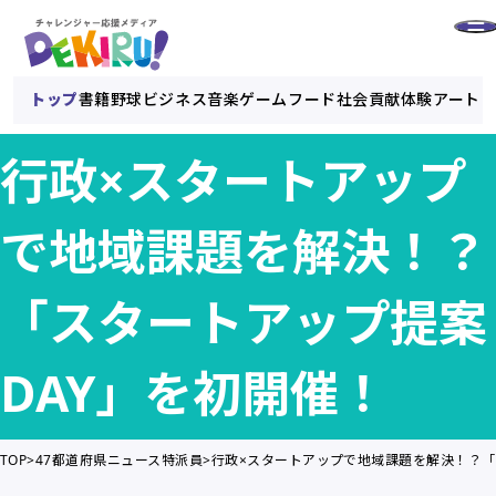
トップ
書籍
野球
ビジネス
音楽
ゲーム
フード
社会貢献
体験
アート
行政×スタートアップ
で地域課題を解決！？
「スタートアップ提案
DAY」を初開催！
TOP
47都道府県ニュース特派員
行政×スタートアップで地域課題を解決！？「