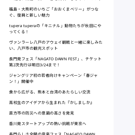
福島・大熊町のいちご「おおくまベリー」がつな
ぐ、復興と新しい魅力
tupera tuperaの「キニナル」動物たちが秋田にや
ってくる！
ヴァンラーレ八戸のアウェイ観戦と一緒に楽しみた
い、八戸市の観光スポット
長門発フェス「NAGATO DAWN FEST」、チケット
第2次先行は明日3/24まで！
ジャングリア初の若者向けキャンペーン「春ジャ
ン！」開催中
食から広がる、熊本と台湾のあたらしい交流
高校生のアイデアから生まれた『かしましか』
直方市の防災への意識の高さを発見
香川発スタートアップの熱い挑戦が東京へ
長門らしさ全開の音楽フェス「NAGATO DAWN