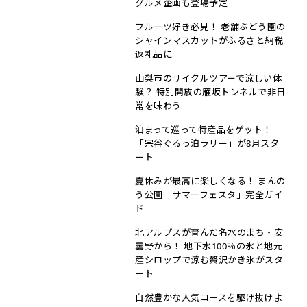
グルメ企画も登場予定
フルーツ好き必見！ 老舗ぶどう園の
シャインマスカットがふるさと納税
返礼品に
山梨市のサイクルツアーで涼しい体
験？ 特別開放の雁坂トンネルで非日
常を味わう
泊まって巡って特産品をゲット！
「宗谷ぐるっ泊ラリー」が8月スタ
ート
夏休みが最高に楽しくなる！ まんの
う公園「サマーフェスタ」完全ガイ
ド
北アルプスが育んだ名水のまち・安
曇野から！ 地下水100％の氷と地元
産シロップで涼む贅沢かき氷がスタ
ート
自然豊かな人気コースを駆け抜けよ