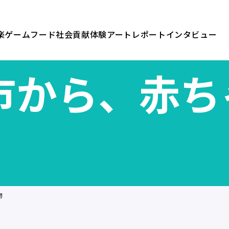
楽
ゲーム
フード
社会貢献
体験
アート
レポート
インタビュー
市から、赤ち
物