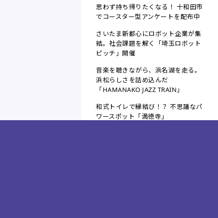
思わず持ち帰りたくなる！ 十和田市
でコースター型アンケートを配布中
さいたま新都心にロボット企業が集
結。社会課題を解く「埼玉ロボット
ピッチ」開催
音楽を聴きながら、浜名湖を走る。
浜松らしさを詰め込んだ
「HAMANAKO JAZZ TRAIN」
和式トイレで縁結び！？ 不思議なパ
ワースポット「満徳寺」
羊ヶ丘展望台でラベンダー刈り取り
体験がスタート
世界を目指すチャンス！ 「スタート
アップワールドカップ2026 九州予
選」エントリー企業向け出展枠を募
集
紀の川の桃が、京都のラグジュアリ
ーホテルを彩る！