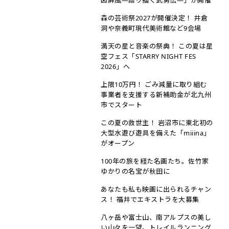
森の芸術祭2027が開催決定！ 井倉
洞や奈義町現代美術館など9会場
満天の星と音楽の祭典！ この夏は星
空フェス「STARRY NIGHT FES
2026」へ
上限10万円！ ごみ減量に取り組む
事業者を支援する新補助金が北九州
市でスタート
この夏の救世主！ 岩沼市に東北初の
大型水遊び遊具を備えた「miiina」
がオープン
100年の旅を経た名画たち。佐竹家
ゆかりの名宝が秋田に
あなたも私も映画に出られるチャン
ス！ 福井でエキストラを大募集
八ヶ岳や富士山、南アルプスの美し
い山々を一望。トレイルランニング