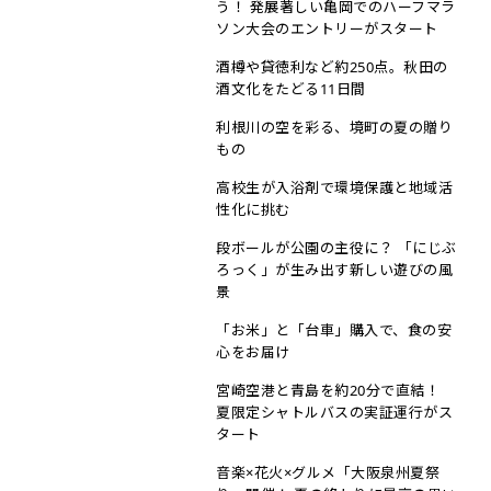
う！ 発展著しい亀岡でのハーフマラ
ソン大会のエントリーがスタート
酒樽や貸徳利など約250点。秋田の
酒文化をたどる11日間
利根川の空を彩る、境町の夏の贈り
もの
高校生が入浴剤で環境保護と地域活
性化に挑む
段ボールが公園の主役に？ 「にじぶ
ろっく」が生み出す新しい遊びの風
景
「お米」と「台車」購入で、食の安
心をお届け
宮崎空港と青島を約20分で直結！
夏限定シャトルバスの実証運行がス
タート
音楽×花火×グルメ「大阪泉州夏祭