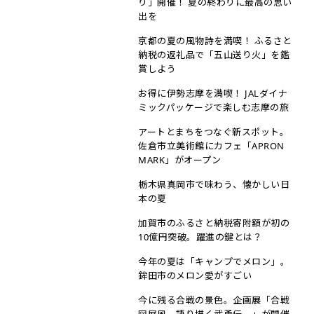
り」開催！ 夏の終わりに最高の思い
出を
京都の夏の風物詩を満喫！ ふるさと
納税の返礼品で「五山送り火」を鑑
賞しよう
お得に伊勢志摩を満喫！ JALダイナ
ミックパッケージで楽しむ志摩の旅
アートとまちをつなぐ新スポット。
佐倉市立美術館にカフェ「APRON
MARK」がオープン
栃木県真岡市で味わう、懐かしい日
本の夏
加賀市のふるさと納税寄附額が初の
10億円突破。躍進の鍵とは？
今年の夏は「キャンプでメロン」。
鉾田市のメロン愛がすごい
今に残る合戦の景色。企画展「合戦
図屏風—語り描く武勇伝―」が開催