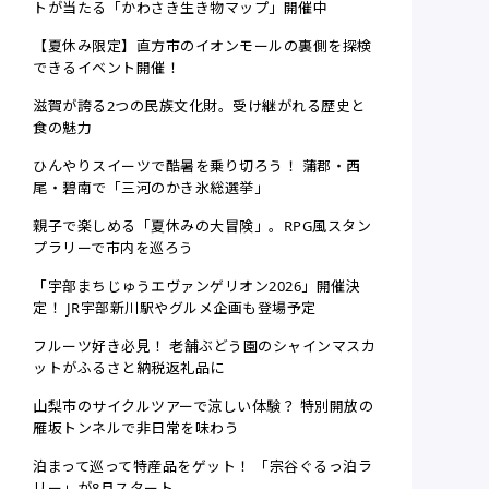
トが当たる「かわさき生き物マップ」開催中
【夏休み限定】直方市のイオンモールの裏側を探検
できるイベント開催！
滋賀が誇る2つの民族文化財。受け継がれる歴史と
食の魅力
ひんやりスイーツで酷暑を乗り切ろう！ 蒲郡・西
尾・碧南で「三河のかき氷総選挙」
親子で楽しめる「夏休みの大冒険」。RPG風スタン
プラリーで市内を巡ろう
「宇部まちじゅうエヴァンゲリオン2026」開催決
定！ JR宇部新川駅やグルメ企画も登場予定
フルーツ好き必見！ 老舗ぶどう園のシャインマスカ
ットがふるさと納税返礼品に
山梨市のサイクルツアーで涼しい体験？ 特別開放の
雁坂トンネルで非日常を味わう
泊まって巡って特産品をゲット！ 「宗谷ぐるっ泊ラ
リー」が8月スタート