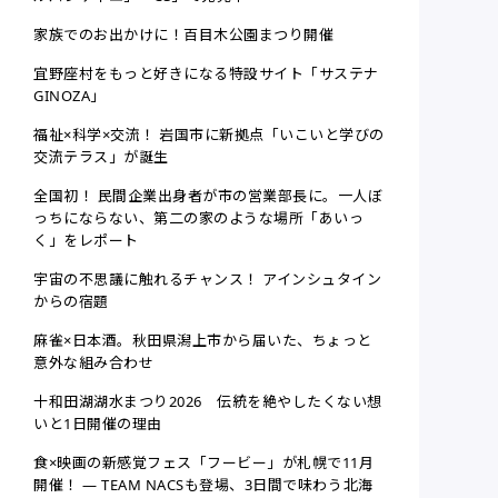
家族でのお出かけに！百目木公園まつり開催
宜野座村をもっと好きになる特設サイト「サステナ
GINOZA」
福祉×科学×交流！ 岩国市に新拠点「いこいと学びの
交流テラス」が誕生
全国初！ 民間企業出身者が市の営業部長に。一人ぼ
っちにならない、第二の家のような場所「あいっ
く」をレポート
宇宙の不思議に触れるチャンス！ アインシュタイン
からの宿題
麻雀×日本酒。秋田県潟上市から届いた、ちょっと
意外な組み合わせ
十和田湖湖水まつり2026 伝統を絶やしたくない想
いと1日開催の理由
食×映画の新感覚フェス「フービー」が札幌で11月
開催！ ― TEAM NACSも登場、3日間で味わう北海