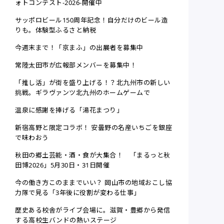
ォトコンテスト-2026-開催中
サッポロビール150周年記念！自分だけのビール造
りも。体験型ふるさと納税
今週末まで！「京まふ」の出展者を募集中
常陸太田市が広報部メンバーを募集中！
「推し活」が街を盛り上げる！？北九州市の新しい
挑戦。ギラヴァンツ北九州のホームゲームで
温泉に感謝を捧げる「湯花まつり」
新宿高野と限定コラボ！ 安曇野の名産いちごを銀座
で味わおう
秋田の郷土芸能・酒・食が大集合！ 「まるっと秋
田博2026」5月30日・31日開催
今の働き方このままでいい？ 岡山市の地域おこし協
力隊で見る「3年後に役割が変わる仕事」
歴史ある校舎がライブ会場に。滋賀・豊郷から発信
する高校生バンドの熱いステージ