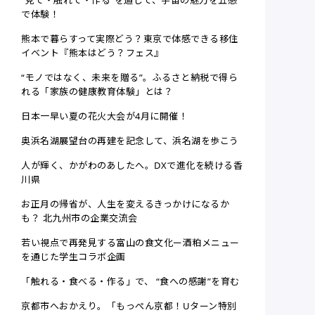
“見て・触れて・作る”を通じて、宇宙の魅力を五感
で体験！
熊本で暮らすって実際どう？東京で体感できる移住
イベント『熊本はどう？フェス』
“モノではなく、未来を贈る”。ふるさと納税で得ら
れる「家族の健康教育体験」とは？
日本一早い夏の花火大会が4月に開催！
奥浜名湖展望台の再建を記念して、浜名湖を歩こう
人が輝く、かがわのあしたへ。DXで進化を続ける香
川県
お正月の帰省が、人生を変えるきっかけになるか
も？ 北九州市の企業交流会
若い視点で再発見する富山の食文化ー酒粕メニュー
を通じた学生コラボ企画
「触れる・食べる・作る」で、 “食への感謝”を育む
京都市へおかえり。「もっぺん京都！Uターン特別