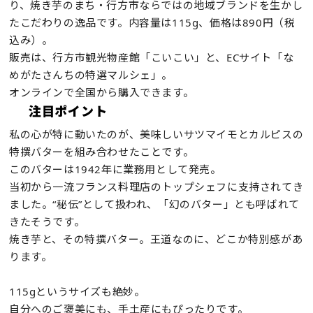
り、焼き芋のまち・行方市ならではの地域ブランドを生かし
たこだわりの逸品です。内容量は115g、価格は890円（税
込み）。
販売は、行方市観光物産館「こいこい」と、ECサイト「な
めがたさんちの特選マルシェ」。
オンラインで全国から購入できます。
注目ポイント
私の心が特に動いたのが、美味しいサツマイモとカルピスの
特撰バターを組み合わせたことです。
このバターは1942年に業務用として発売。
当初から一流フランス料理店のトップシェフに支持されてき
ました。“秘伝”として扱われ、「幻のバター」とも呼ばれて
きたそうです。
焼き芋と、その特撰バター。王道なのに、どこか特別感があ
ります。
115gというサイズも絶妙。
自分へのご褒美にも、手土産にもぴったりです。