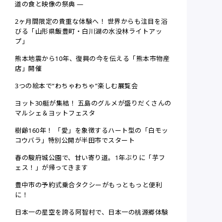
道の食と映像の祭典 ―
2ヶ月間限定の貴重な体験へ！ 世界からも注目を浴
びる「山形県飯豊町・白川湖の水没林ライトアッ
プ」
熊本地震から10年、復興の今を伝える「熊本市物産
店」開催
3つの絵本で“わちゃわちゃ”楽しむ展覧会
ヨット30艇が集結！ 五島のグルメが盛りだくさんの
マルシェ＆ヨットフェスタ
樹齢160年！ 「愛」を象徴するハート型の「白モッ
コウバラ」特別公開が半田市でスタート
春の駿府城公園で、甘い寄り道。1年ぶりに「芋フ
ェス！」が帰ってきます
豊中市の予約式乗合タクシーがもっともっと便利
に！
日本一の星空を誇る阿智村で、日本一の桃源郷体験