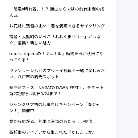
「恐竜×晴れ着」！？ 勝山ならではの前代未聞の成
人式
お花見に残雪の山々！春を満喫できるサイクリング
福島・大熊町のいちご「おおくまベリー」がつな
ぐ、復興と新しい魅力
tupera tuperaの「キニナル」動物たちが秋田にや
ってくる！
ヴァンラーレ八戸のアウェイ観戦と一緒に楽しみた
い、八戸市の観光スポット
長門発フェス「NAGATO DAWN FEST」、チケット
第2次先行は明日3/24まで！
ジャングリア初の若者向けキャンペーン「春ジャ
ン！」開催中
食から広がる、熊本と台湾のあたらしい交流
高校生のアイデアから生まれた『かしましか』