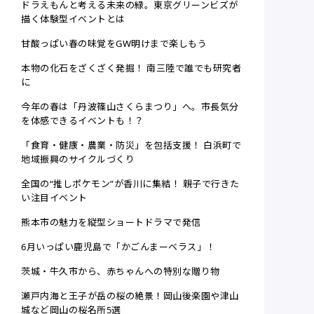
ドラえもんと考える未来の緑。東京グリーンビズが
描く体験型イベントとは
甘酸っぱい春の味覚をGW明けまで楽しもう
本物の化石をざくざく発掘！ 南三陸で誰でも研究者
に
今年の春は「丹波篠山さくらまつり」へ。市長気分
を体感できるイベントも！？
「食育・健康・農業・防災」を包括支援！ 白浜町で
地域振興のサイクルづくり
全国の“推しポケモン”が香川に集結！ 親子で行きた
い注目イベント
熊本市の魅力を縦型ショートドラマで発信
6月いっぱい鹿児島で「かごんまーベラス」！
茨城・牛久市から、赤ちゃんへの特別な贈り物
瀬戸内海と王子が岳の桜の絶景！岡山後楽園や津山
城など岡山の桜名所5選