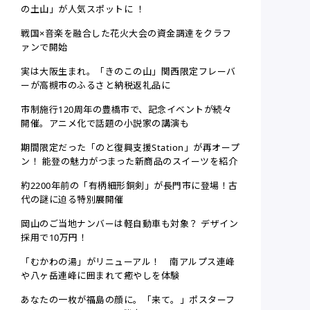
の土山」が人気スポットに ！
戦国×音楽を融合した花火大会の資金調達をクラフ
ァンで開始
実は大阪生まれ。「きのこの山」関西限定フレーバ
ーが高槻市のふるさと納税返礼品に
市制施行120周年の豊橋市で、記念イベントが続々
開催。アニメ化で話題の小説家の講演も
期間限定だった「のと復興支援Station」が再オープ
ン！ 能登の魅力がつまった新商品のスイーツを紹介
約2200年前の「有柄細形銅剣」が長門市に登場！古
代の謎に迫る特別展開催
岡山のご当地ナンバーは軽自動車も対象？ デザイン
採用で10万円！
「むかわの湯」がリニューアル！ 南アルプス連峰
や八ヶ岳連峰に囲まれて癒やしを体験
あなたの一枚が福島の顔に。「来て。」ポスターフ