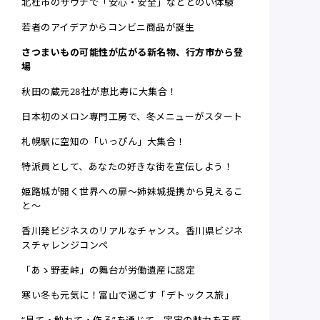
北杜市のサウナで「安心・安全」なととのい体験
若者のアイデアからコンビニ商品が誕生
さつまいもの可能性が広がる新名物、行方市から登
場
秋田の蔵元28社が恵比寿に大集合！
日本初のメロン専門工房で、冬メニューがスタート
札幌駅に空知の「いっぴん」大集合！
特派員として、あなたの好きな街を宣伝しよう！
姫路城が開く世界への扉～姉妹城提携から見えるこ
と～
香川発ビジネスのリアルなチャンス。香川県ビジネ
スチャレンジコンペ
「あゝ野麦峠」の舞台が労働遺産に認定
寒い冬も元気に！富山で過ごす「デトックス旅」