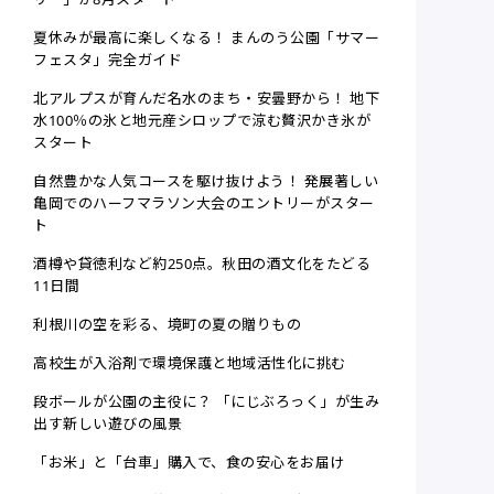
夏休みが最高に楽しくなる！ まんのう公園「サマー
フェスタ」完全ガイド
北アルプスが育んだ名水のまち・安曇野から！ 地下
水100％の氷と地元産シロップで涼む贅沢かき氷が
スタート
自然豊かな人気コースを駆け抜けよう！ 発展著しい
亀岡でのハーフマラソン大会のエントリーがスター
ト
酒樽や貸徳利など約250点。秋田の酒文化をたどる
11日間
利根川の空を彩る、境町の夏の贈りもの
高校生が入浴剤で環境保護と地域活性化に挑む
段ボールが公園の主役に？ 「にじぶろっく」が生み
出す新しい遊びの風景
「お米」と「台車」購入で、食の安心をお届け