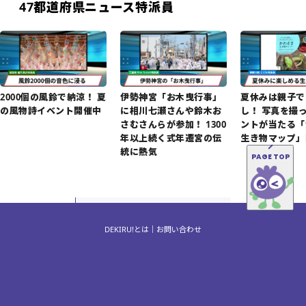
47都道府県ニュース特派員
2000個の風鈴で納涼！ 夏
伊勢神宮「お木曳行事」
夏休みは親子で
の風物詩イベント開催中
に相川七瀬さんや鈴木お
し！ 写真を撮
さむさんらが参加！ 1300
ントが当たる「
年以上続く式年遷宮の伝
生き物マップ」
統に熱気
PAGE TOP
DEKIRU!とは
お問い合わせ