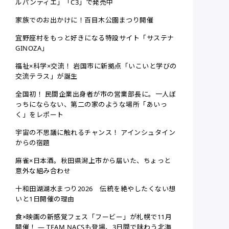
ルパンティエ」「C3」で発売中
家族でのお出かけに！百目木公園まつり開催
宜野座村をもっと好きになる特設サイト「サステナ
GINOZA」
福祉×科学×交流！ 岩国市に新拠点「いこいと学びの
交流テラス」が誕生
全国初！ 民間企業出身者が市の営業部長に。一人ぼ
っちにならない、第二の家のような場所「あいっ
く」をレポート
宇宙の不思議に触れるチャンス！ アインシュタイン
からの宿題
麻雀×日本酒。秋田県潟上市から届いた、ちょっと
意外な組み合わせ
十和田湖湖水まつり2026 伝統を絶やしたくない想
いと1日開催の理由
食×映画の新感覚フェス「フービー」が札幌で11月
開催！ ― TEAM NACSも登場、3日間で味わう北海