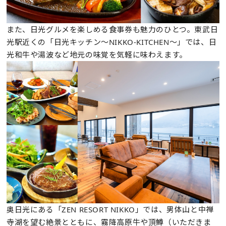
また、日光グルメを楽しめる食事券も魅力のひとつ。東武日
光駅近くの「日光キッチン〜NIKKO-KITCHEN〜」では、日
光和牛や湯波など地元の味覚を気軽に味わえます。
奥日光にある「ZEN RESORT NIKKO」では、男体山と中禅
寺湖を望む絶景とともに、霧降高原牛や頂鱒（いただきま