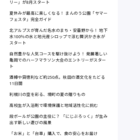
リー」が8月スタート
夏休みが最高に楽しくなる！ まんのう公園「サマー
フェスタ」完全ガイド
北アルプスが育んだ名水のまち・安曇野から！ 地下
水100％の氷と地元産シロップで涼む贅沢かき氷が
スタート
自然豊かな人気コースを駆け抜けよう！ 発展著しい
亀岡でのハーフマラソン大会のエントリーがスター
ト
酒樽や貸徳利など約250点。秋田の酒文化をたどる
11日間
利根川の空を彩る、境町の夏の贈りもの
高校生が入浴剤で環境保護と地域活性化に挑む
段ボールが公園の主役に？ 「にじぶろっく」が生み
出す新しい遊びの風景
「お米」と「台車」購入で、食の安心をお届け