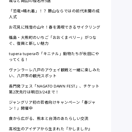
城など岡山の桜名所5選
「恐竜×晴れ着」！？ 勝山ならではの前代未聞の成
人式
お花見に残雪の山々！春を満喫できるサイクリング
福島・大熊町のいちご「おおくまベリー」がつな
ぐ、復興と新しい魅力
tupera tuperaの「キニナル」動物たちが秋田にや
ってくる！
ヴァンラーレ八戸のアウェイ観戦と一緒に楽しみた
い、八戸市の観光スポット
長門発フェス「NAGATO DAWN FEST」、チケット
第2次先行は明日3/24まで！
ジャングリア初の若者向けキャンペーン「春ジャ
ン！」開催中
食から広がる、熊本と台湾のあたらしい交流
高校生のアイデアから生まれた『かしましか』