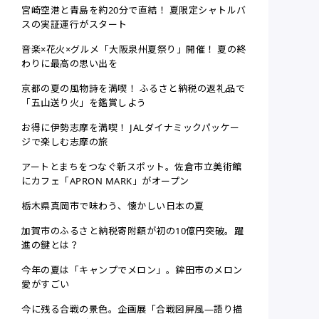
宮崎空港と青島を約20分で直結！ 夏限定シャトルバ
スの実証運行がスタート
音楽×花火×グルメ「大阪泉州夏祭り」開催！ 夏の終
わりに最高の思い出を
京都の夏の風物詩を満喫！ ふるさと納税の返礼品で
「五山送り火」を鑑賞しよう
お得に伊勢志摩を満喫！ JALダイナミックパッケー
ジで楽しむ志摩の旅
アートとまちをつなぐ新スポット。佐倉市立美術館
にカフェ「APRON MARK」がオープン
栃木県真岡市で味わう、懐かしい日本の夏
加賀市のふるさと納税寄附額が初の10億円突破。躍
進の鍵とは？
今年の夏は「キャンプでメロン」。鉾田市のメロン
愛がすごい
今に残る合戦の景色。企画展「合戦図屏風—語り描