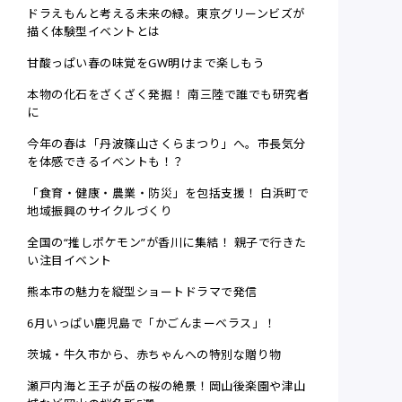
ドラえもんと考える未来の緑。東京グリーンビズが
描く体験型イベントとは
甘酸っぱい春の味覚をGW明けまで楽しもう
本物の化石をざくざく発掘！ 南三陸で誰でも研究者
に
今年の春は「丹波篠山さくらまつり」へ。市長気分
を体感できるイベントも！？
「食育・健康・農業・防災」を包括支援！ 白浜町で
地域振興のサイクルづくり
全国の“推しポケモン”が香川に集結！ 親子で行きた
い注目イベント
熊本市の魅力を縦型ショートドラマで発信
6月いっぱい鹿児島で「かごんまーベラス」！
茨城・牛久市から、赤ちゃんへの特別な贈り物
瀬戸内海と王子が岳の桜の絶景！岡山後楽園や津山