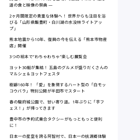
道の食と映像の祭典 ―
2ヶ月間限定の貴重な体験へ！ 世界からも注目を浴
びる「山形県飯豊町・白川湖の水没林ライトアッ
プ」
熊本地震から10年、復興の今を伝える「熊本市物産
店」開催
3つの絵本で“わちゃわちゃ”楽しむ展覧会
ヨット30艇が集結！ 五島のグルメが盛りだくさんの
マルシェ＆ヨットフェスタ
樹齢160年！ 「愛」を象徴するハート型の「白モッ
コウバラ」特別公開が半田市でスタート
春の駿府城公園で、甘い寄り道。1年ぶりに「芋フ
ェス！」が帰ってきます
豊中市の予約式乗合タクシーがもっともっと便利
に！
日本一の星空を誇る阿智村で、日本一の桃源郷体験