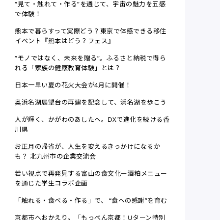
“見て・触れて・作る”を通じて、宇宙の魅力を五感
で体験！
熊本で暮らすって実際どう？東京で体感できる移住
イベント『熊本はどう？フェス』
“モノではなく、未来を贈る”。ふるさと納税で得ら
れる「家族の健康教育体験」とは？
日本一早い夏の花火大会が4月に開催！
奥浜名湖展望台の再建を記念して、浜名湖を歩こう
人が輝く、かがわのあしたへ。DXで進化を続ける香
川県
お正月の帰省が、人生を変えるきっかけになるか
も？ 北九州市の企業交流会
若い視点で再発見する富山の食文化ー酒粕メニュー
を通じた学生コラボ企画
「触れる・食べる・作る」で、 “食への感謝”を育む
京都市へおかえり。「もっぺん京都！Uターン特別