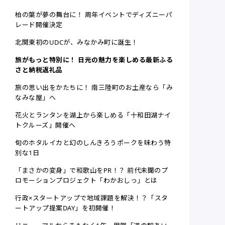
柏の葉が夢の舞台に！ 周年イベントでディズニーパ
レード開催決定
北関東初のUDCが、みなかみ町に誕生！
旅がもっと特別に！ 日光の魅力を楽しめる最新ふる
さと納税返礼品
旅の思い出をかたちに！ 南三陸町のお土産なら「み
なみな屋」へ
花火とランタンを湖上から楽しめる「十和田湖ナイ
トクルーズ」開催へ
旬のホタルイカと幻のしんきろうポークを味わう特
別な1日
「まさかの変身」で和歌山をPR！？ 前代未聞のプ
ロモーションプロジェクト「わかおしっ」とは
行政×スタートアップで地域課題を解決！？「スタ
ートアップ提案DAY」を初開催！