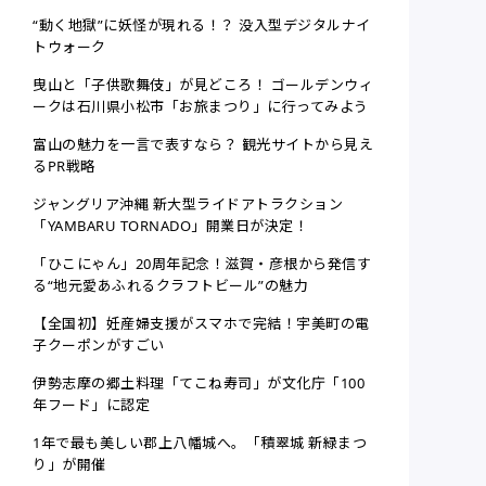
“動く地獄”に妖怪が現れる！？ 没入型デジタルナイ
トウォーク
曳山と「子供歌舞伎」が見どころ！ ゴールデンウィ
ークは石川県小松市「お旅まつり」に行ってみよう
富山の魅力を一言で表すなら？ 観光サイトから見え
るPR戦略
ジャングリア沖縄 新大型ライドアトラクション
「YAMBARU TORNADO」開業日が決定！
「ひこにゃん」20周年記念！滋賀・彦根から発信す
る“地元愛あふれるクラフトビール”の魅力
【全国初】妊産婦支援がスマホで完結！宇美町の電
子クーポンがすごい
伊勢志摩の郷土料理「てこね寿司」が文化庁「100
年フード」に認定
1年で最も美しい郡上八幡城へ。「積翠城 新緑まつ
り」が開催