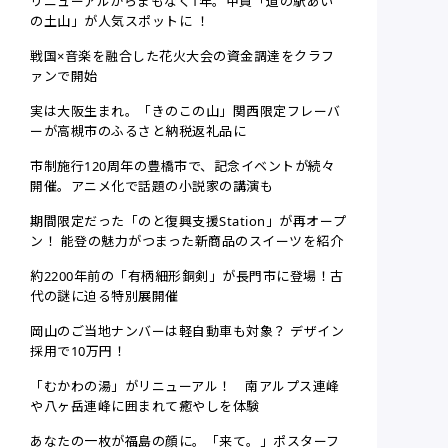
リニューアルからまもなく1年。甲賀「道の駅あい
の土山」が人気スポットに ！
戦国×音楽を融合した花火大会の資金調達をクラフ
ァンで開始
実は大阪生まれ。「きのこの山」関西限定フレーバ
ーが高槻市のふるさと納税返礼品に
市制施行120周年の豊橋市で、記念イベントが続々
開催。アニメ化で話題の小説家の講演も
期間限定だった「のと復興支援Station」が再オープ
ン！ 能登の魅力がつまった新商品のスイーツを紹介
約2200年前の「有柄細形銅剣」が長門市に登場！古
代の謎に迫る特別展開催
岡山のご当地ナンバーは軽自動車も対象？ デザイン
採用で10万円！
「むかわの湯」がリニューアル！ 南アルプス連峰
や八ヶ岳連峰に囲まれて癒やしを体験
あなたの一枚が福島の顔に。「来て。」ポスターフ