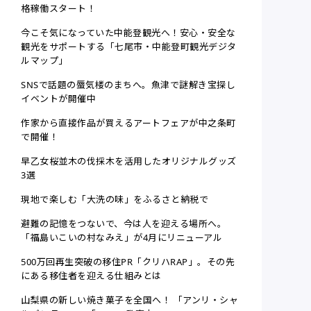
格稼働スタート！
今こそ気になっていた中能登観光へ！安心・安全な
観光をサポートする「七尾市・中能登町観光デジタ
ルマップ」
SNSで話題の蜃気楼のまちへ。魚津で謎解き宝探し
イベントが開催中
作家から直接作品が買えるアートフェアが中之条町
で開催！
早乙女桜並木の伐採木を活用したオリジナルグッズ
3選
現地で楽しむ「大洗の味」をふるさと納税で
避難の記憶をつないで、今は人を迎える場所へ。
「福島いこいの村なみえ」が4月にリニューアル
500万回再生突破の移住PR「クリハRAP」。その先
にある移住者を迎える仕組みとは
山梨県の新しい焼き菓子を全国へ！ 「アンリ・シャ