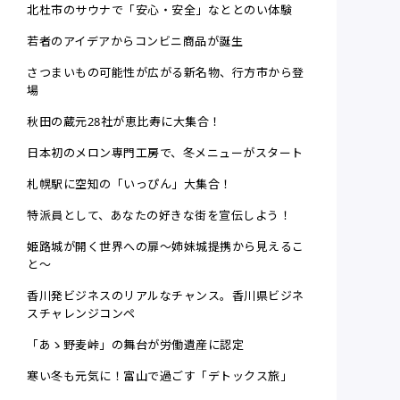
北杜市のサウナで「安心・安全」なととのい体験
若者のアイデアからコンビニ商品が誕生
さつまいもの可能性が広がる新名物、行方市から登
場
秋田の蔵元28社が恵比寿に大集合！
日本初のメロン専門工房で、冬メニューがスタート
札幌駅に空知の「いっぴん」大集合！
特派員として、あなたの好きな街を宣伝しよう！
姫路城が開く世界への扉～姉妹城提携から見えるこ
と～
香川発ビジネスのリアルなチャンス。香川県ビジネ
スチャレンジコンペ
「あゝ野麦峠」の舞台が労働遺産に認定
寒い冬も元気に！富山で過ごす「デトックス旅」