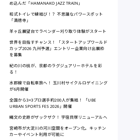
め込んだ「HAMANAKO JAZZ TRAIN」
和式トイレで縁結び！？ 不思議なパワースポット
「満徳寺」
羊ヶ丘展望台でラベンダー刈り取り体験がスタート
世界を目指すチャンス！ 「スタートアップワールド
カップ2026 九州予選」エントリー企業向け出展枠
を募集
紀の川の桃が、京都のラグジュアリーホテルを彩
る！
水郡線で自転車旅へ！ 玉川村サイクルロゲイニング
が6月開催
全国から3×3プロ選手約200人が集結！ 「UBE
URBAN SPORTS FES 2026」開催
縄文の史跡がザックザク！ 宇宿貝塚リニューアルへ
宮崎市が大淀川の河川空間をオープン化。キッチン
カーやイベント利用が可能に