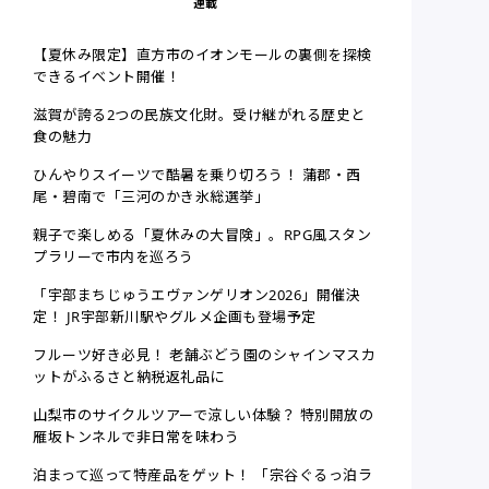
連載
【夏休み限定】直方市のイオンモールの裏側を探検
できるイベント開催！
滋賀が誇る2つの民族文化財。受け継がれる歴史と
食の魅力
ひんやりスイーツで酷暑を乗り切ろう！ 蒲郡・西
尾・碧南で「三河のかき氷総選挙」
親子で楽しめる「夏休みの大冒険」。RPG風スタン
プラリーで市内を巡ろう
「宇部まちじゅうエヴァンゲリオン2026」開催決
定！ JR宇部新川駅やグルメ企画も登場予定
フルーツ好き必見！ 老舗ぶどう園のシャインマスカ
ットがふるさと納税返礼品に
山梨市のサイクルツアーで涼しい体験？ 特別開放の
雁坂トンネルで非日常を味わう
泊まって巡って特産品をゲット！ 「宗谷ぐるっ泊ラ