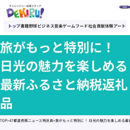
トップ
書籍
野球
ビジネス
音楽
ゲーム
フード
社会貢献
体験
アート
旅がもっと特別に！
日光の魅力を楽しめる
最新ふるさと納税返礼
品
TOP
47都道府県ニュース特派員
旅がもっと特別に！ 日光の魅力を楽しめる最