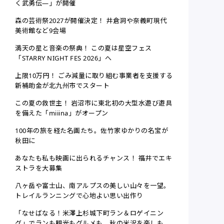
く武勇伝―」が開催
森の芸術祭2027が開催決定！ 井倉洞や奈義町現代
美術館など9会場
満天の星と音楽の祭典！ この夏は星空フェス
「STARRY NIGHT FES 2026」へ
上限10万円！ ごみ減量に取り組む事業者を支援する
新補助金が北九州市でスタート
この夏の救世主！ 岩沼市に東北初の大型水遊び遊具
を備えた「miiina」がオープン
100年の旅を経た名画たち。佐竹家ゆかりの名宝が
秋田に
あなたも私も映画に出られるチャンス！ 福井でエキ
ストラを大募集
八ヶ岳や富士山、南アルプスの美しい山々を一望。
トレイルランニングで心地よい思い出作り
「なせばなる！米澤上杉城下町ラン＆ロゲイニン
グ」でランも観光もグルメも。秋の米沢を楽しも