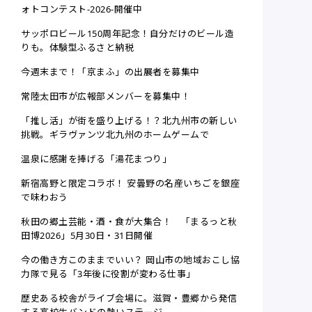
ォトコンテスト-2026-開催中
サッポロビール150周年記念！自分だけのビール造
りも。体験型ふるさと納税
今週末まで！「京まふ」の出展者を募集中
常陸太田市が広報部メンバーを募集中！
「推し活」が街を盛り上げる！？北九州市の新しい
挑戦。ギラヴァンツ北九州のホームゲームで
温泉に感謝を捧げる「湯花まつり」
新宿高野と限定コラボ！ 安曇野の名産いちごを銀座
で味わおう
秋田の郷土芸能・酒・食が大集合！ 「まるっと秋
田博2026」5月30日・31日開催
今の働き方このままでいい？ 岡山市の地域おこし協
力隊で見る「3年後に役割が変わる仕事」
歴史ある校舎がライブ会場に。滋賀・豊郷から発信