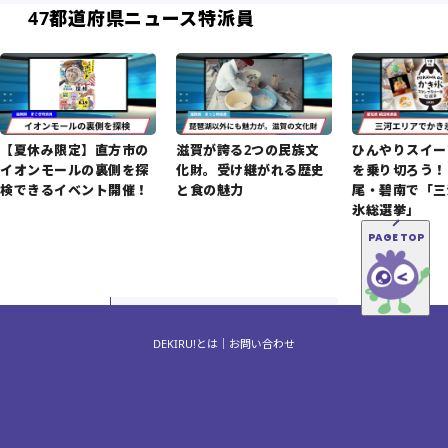
47都道府県ニュース特派員
【夏休み限定】直方市の
滋賀が誇る2つの民族文
ひんやりスイー
イオンモールの裏側を探
化財。受け継がれる歴史
を乗り切ろう！
検できるイベント開催！
と食の魅力
尾・碧南で「三
氷総選挙」
PAGE TOP
DEKIRU!とは
お問い合わせ