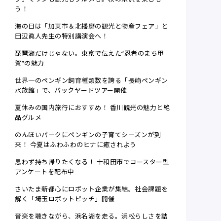
う！
海の日は「加東市＆北播磨の観光と物産フェア」と
田辺眞人先生の特別講演会へ！
琵琶湖だけじゃない。東京で伝えた“忍者のまち甲
賀”の魅力
世界一のペンギン飼育種類数を誇る「長崎ペンギン
水族館」で、バックヤードツアー開催
夏休みの国内旅行におすすめ！ 香川観光の魅力と絶
品グルメ
のんほいパークにペンギンの子育てシーズンが到
来！ 今夏はふわふわのヒナに癒されよう
思わず持ち帰りたくなる！ 十和田市でコースター型
アンケートを配布中
さいたま新都心にロボット企業が集結。社会課題を
解く「埼玉ロボットピッチ」開催
音楽を聴きながら、浜名湖を走る。浜松らしさを詰