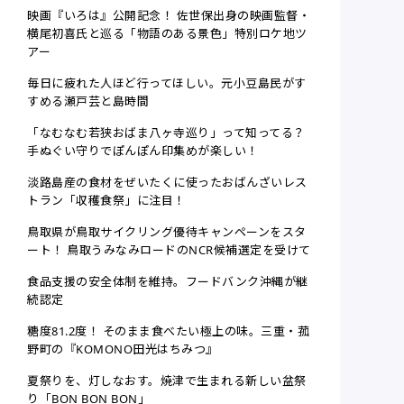
映画『いろは』公開記念！ 佐世保出身の映画監督・
横尾初喜氏と巡る「物語のある景色」特別ロケ地ツ
アー
毎日に疲れた人ほど行ってほしい。元小豆島民がす
すめる瀬戸芸と島時間
「なむなむ若狭おばま八ヶ寺巡り」って知ってる？
手ぬぐい守りでぽんぽん印集めが楽しい！
淡路島産の食材をぜいたくに使ったおばんざいレス
トラン「収穫食祭」に注目！
鳥取県が鳥取サイクリング優待キャンペーンをスタ
ート！ 鳥取うみなみロードのNCR候補選定を受けて
食品支援の安全体制を維持。フードバンク沖縄が継
続認定
糖度81.2度！ そのまま食べたい極上の味。三重・菰
野町の『KOMONO田光はちみつ』
夏祭りを、灯しなおす。焼津で生まれる新しい盆祭
り「BON BON BON」