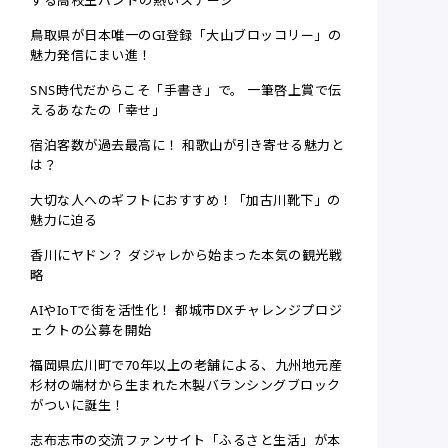
する高校生バンドの熱いステージ
鳥取県が日本唯一のGI登録「大山ブロッコリー」の
魅力発信にまい進！
SNS時代だからこそ「手書き」で。 一筆啓上賞で伝
えるあなたの「幸せ」
宿泊客数が過去最高に！ 和歌山が引き寄せる魅力と
は？
大切な人へのギフトにおすすめ！「加古川靴下」の
魅力に迫る
香川にヤドン？ ダジャレから始まった本気の観光戦
略
AIやIoTで街を活性化！ 都城市DXチャレンジプロジ
ェクトの公募を開始
福岡県広川町で70年以上の老舗による、九州地元産
杉材の端材から生まれた木製バランシングブロック
がついに誕生！
志布志市の交流ファンサイト「ふるさと生活」が本