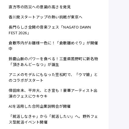
直方市の防災への意識の高さを発見
香川発スタートアップの熱い挑戦が東京へ
長門らしさ全開の音楽フェス「NAGATO DAWN
FEST 2026」
倉敷市内がお雛様一色に！「倉敷雛めぐり」が開催
中
鈴鹿山脈のパワーを食べる！三重県菰野町に新名物
「頂きあんどーなつ」が誕生
アニメのモデルにもなった笠松町で、「ウマ娘」と
のコラボがスタート
倖田來未、平井大、とき宣も！豪華アーティスト出
演のフェスにウキウキ
AIを活用した合同企業説明会が開催
「就活しなきゃ」から「就活したい」へ。野外フェ
ス型就活イベント開催