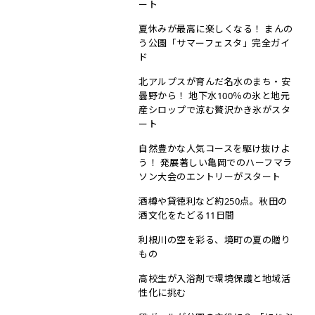
ート
夏休みが最高に楽しくなる！ まんの
う公園「サマーフェスタ」完全ガイ
ド
北アルプスが育んだ名水のまち・安
曇野から！ 地下水100％の氷と地元
産シロップで涼む贅沢かき氷がスタ
ート
自然豊かな人気コースを駆け抜けよ
う！ 発展著しい亀岡でのハーフマラ
ソン大会のエントリーがスタート
酒樽や貸徳利など約250点。秋田の
酒文化をたどる11日間
利根川の空を彩る、境町の夏の贈り
もの
高校生が入浴剤で環境保護と地域活
性化に挑む