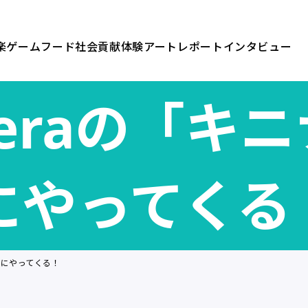
楽
ゲーム
フード
社会貢献
体験
アート
レポート
インタビュー
tuperaの「
にやってくる
秋田にやってくる！