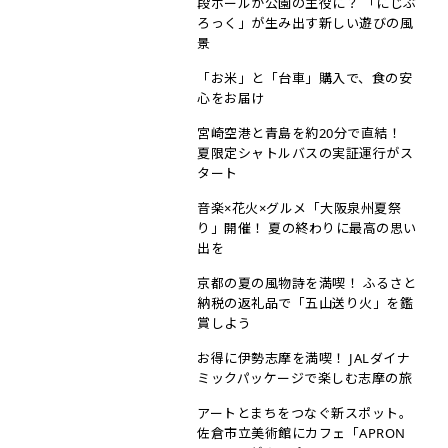
段ボールが公園の主役に？ 「にじぶ
ろっく」が生み出す新しい遊びの風
景
「お米」と「台車」購入で、食の安
心をお届け
宮崎空港と青島を約20分で直結！
夏限定シャトルバスの実証運行がス
タート
音楽×花火×グルメ「大阪泉州夏祭
り」開催！ 夏の終わりに最高の思い
出を
京都の夏の風物詩を満喫！ ふるさと
納税の返礼品で「五山送り火」を鑑
賞しよう
お得に伊勢志摩を満喫！ JALダイナ
ミックパッケージで楽しむ志摩の旅
アートとまちをつなぐ新スポット。
佐倉市立美術館にカフェ「APRON