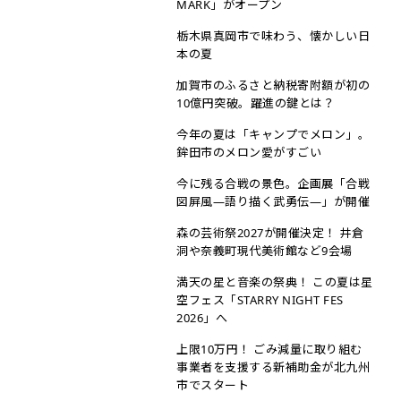
MARK」がオープン
栃木県真岡市で味わう、懐かしい日
本の夏
加賀市のふるさと納税寄附額が初の
10億円突破。躍進の鍵とは？
今年の夏は「キャンプでメロン」。
鉾田市のメロン愛がすごい
今に残る合戦の景色。企画展「合戦
図屏風—語り描く武勇伝―」が開催
森の芸術祭2027が開催決定！ 井倉
洞や奈義町現代美術館など9会場
満天の星と音楽の祭典！ この夏は星
空フェス「STARRY NIGHT FES
2026」へ
上限10万円！ ごみ減量に取り組む
事業者を支援する新補助金が北九州
市でスタート