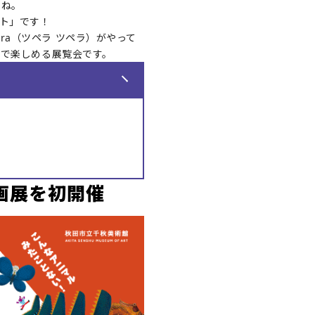
すね。
ート」です！
era（ツペラ ツペラ）がやって
画で楽しめる展覧会です。
画展を初開催