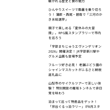
継がれる歴史と食の魅力
ひんやりスイーツで酷暑を乗り切ろ
う！ 蒲郡・西尾・碧南で「三河のか
き氷総選挙」
親子で楽しめる「夏休みの大冒
険」。RPG風スタンプラリーで市内
を巡ろう
「宇部まちじゅうエヴァンゲリオン
2026」開催決定！ JR宇部新川駅や
グルメ企画も登場予定
フルーツ好き必見！ 老舗ぶどう園の
シャインマスカットがふるさと納税
返礼品に
山梨市のサイクルツアーで涼しい体
験？ 特別開放の雁坂トンネルで非日
常を味わう
泊まって巡って特産品をゲット！
「宗谷ぐるっ泊ラリー」が8月スタ