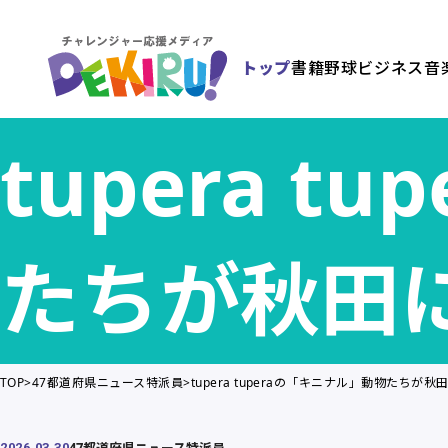
トップ
書籍
野球
ビジネス
音
tupera 
たちが秋田
TOP
47都道府県ニュース特派員
tupera tuperaの「キニナル」動物たちが
47都道府県ニュース特派員
2026.03.30