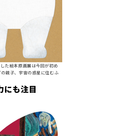
にした絵本原画展は今回が初め
ダの親子、宇宙の惑星に住むふ
力にも注目