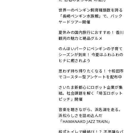
世界一のペンギン飼育種類数を誇る
「長崎ペンギン水族館」で、バック
ヤードツアー開催
夏休みの国内旅行におすすめ！ 香川
観光の魅力と絶品グルメ
のんほいパークにペンギンの子育て
シーズンが到来！ 今夏はふわふわの
ヒナに癒されよう
思わず持ち帰りたくなる！ 十和田市
でコースター型アンケートを配布中
さいたま新都心にロボット企業が集
結。社会課題を解く「埼玉ロボット
ピッチ」開催
音楽を聴きながら、浜名湖を走る。
浜松らしさを詰め込んだ
「HAMANAKO JAZZ TRAIN」
和式トイレで縁結び！？ 不思議なパ