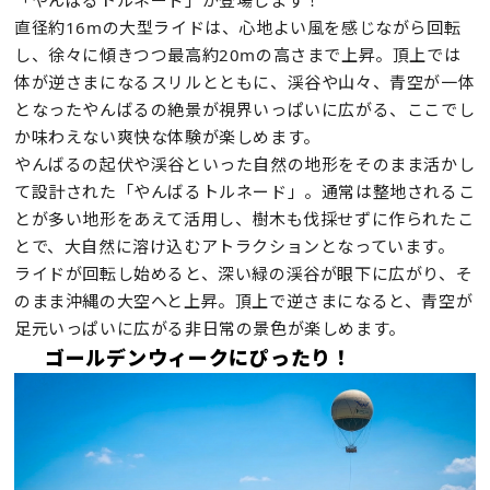
直径約16mの大型ライドは、心地よい風を感じながら回転
し、徐々に傾きつつ最高約20mの高さまで上昇。頂上では
体が逆さまになるスリルとともに、渓谷や山々、青空が一体
となったやんばるの絶景が視界いっぱいに広がる、ここでし
か味わえない爽快な体験が楽しめます。
やんばるの起伏や渓谷といった自然の地形をそのまま活かし
て設計された「やんばるトルネード」。通常は整地されるこ
とが多い地形をあえて活用し、樹木も伐採せずに作られたこ
とで、大自然に溶け込むアトラクションとなっています。
ライドが回転し始めると、深い緑の渓谷が眼下に広がり、そ
のまま沖縄の大空へと上昇。頂上で逆さまになると、青空が
足元いっぱいに広がる非日常の景色が楽しめます。
ゴールデンウィークにぴったり！