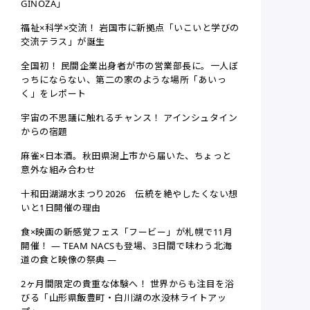
GINOZA」
福祉×科学×交流！ 岩国市に新拠点「いこいと学びの
交流テラス」が誕生
全国初！ 民間企業出身者が市の営業部長に。一人ぼ
っちにならない、第二の家のような場所「あいっ
く」をレポート
宇宙の不思議に触れるチャンス！ アインシュタイン
からの宿題
麻雀×日本酒。秋田県潟上市から届いた、ちょっと
意外な組み合わせ
十和田湖湖水まつり2026 伝統を絶やしたくない想
いと1日開催の理由
食×映画の新感覚フェス「フービー」が札幌で11月
開催！ ― TEAM NACSも登場、3日間で味わう北海
道の食と映像の祭典 ―
2ヶ月間限定の貴重な体験へ！ 世界からも注目を浴
びる「山形県飯豊町・白川湖の水没林ライトアッ