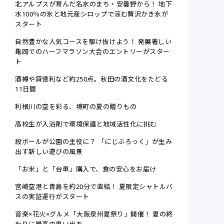
北アルプスが育んだ名水のまち・安曇野から！ 地下
水100％の氷と地元産シロップで涼む贅沢かき氷が
スタート
自然豊かな人気コースを駆け抜けよう！ 発展著しい
亀岡でのハーフマラソン大会のエントリーがスター
ト
酒樽や貸徳利など約250点。秋田の酒文化をたどる
11日間
利根川の空を彩る、境町の夏の贈りもの
高校生が入浴剤で環境保護と地域活性化に挑む
段ボールが公園の主役に？ 「にじぶろっく」が生み
出す新しい遊びの風景
「お米」と「台車」購入で、食の安心をお届け
宮崎空港と青島を約20分で直結！ 夏限定シャトルバ
スの実証運行がスタート
音楽×花火×グルメ「大阪泉州夏祭り」開催！ 夏の終