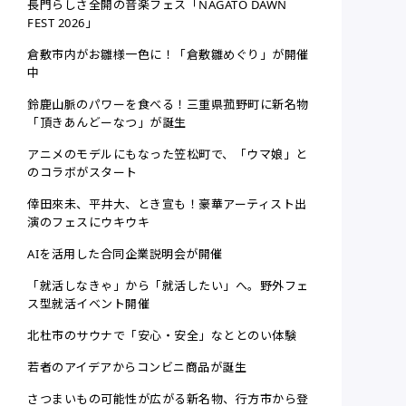
長門らしさ全開の音楽フェス「NAGATO DAWN
FEST 2026」
倉敷市内がお雛様一色に！「倉敷雛めぐり」が開催
中
鈴鹿山脈のパワーを食べる！三重県菰野町に新名物
「頂きあんどーなつ」が誕生
アニメのモデルにもなった笠松町で、「ウマ娘」と
のコラボがスタート
倖田來未、平井大、とき宣も！豪華アーティスト出
演のフェスにウキウキ
AIを活用した合同企業説明会が開催
「就活しなきゃ」から「就活したい」へ。野外フェ
ス型就活イベント開催
北杜市のサウナで「安心・安全」なととのい体験
若者のアイデアからコンビニ商品が誕生
さつまいもの可能性が広がる新名物、行方市から登