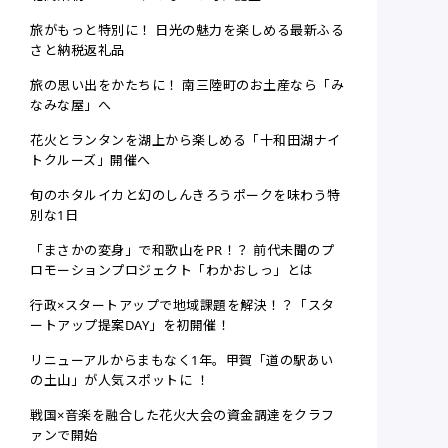
旅がもっと特別に！ 日光の魅力を楽しめる最新ふる
さと納税返礼品
旅の思い出をかたちに！ 南三陸町のお土産なら「み
なみな屋」へ
花火とランタンを湖上から楽しめる「十和田湖ナイ
トクルーズ」開催へ
旬のホタルイカと幻のしんきろうポークを味わう特
別な1日
「まさかの変身」で和歌山をPR！？ 前代未聞のプ
ロモーションプロジェクト「わかおしっ」とは
行政×スタートアップで地域課題を解決！？「スタ
ートアップ提案DAY」を初開催！
リニューアルからまもなく1年。甲賀「道の駅あい
の土山」が人気スポットに ！
戦国×音楽を融合した花火大会の資金調達をクラフ
ァンで開始