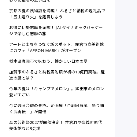
わりに最高の思い出を
京都の夏の風物詩を満喫！ ふるさと納税の返礼品で
「五山送り火」を鑑賞しよう
お得に伊勢志摩を満喫！ JALダイナミックパッケー
ジで楽しむ志摩の旅
アートとまちをつなぐ新スポット。佐倉市立美術館
にカフェ「APRON MARK」がオープン
栃木県真岡市で味わう、懐かしい日本の夏
加賀市のふるさと納税寄附額が初の10億円突破。躍
進の鍵とは？
今年の夏は「キャンプでメロン」。鉾田市のメロン
愛がすごい
今に残る合戦の景色。企画展「合戦図屏風—語り描
く武勇伝―」が開催
森の芸術祭2027が開催決定！ 井倉洞や奈義町現代
美術館など9会場