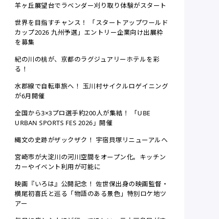
羊ヶ丘展望台でラベンダー刈り取り体験がスタート
世界を目指すチャンス！ 「スタートアップワールド
カップ2026 九州予選」エントリー企業向け出展枠
を募集
紀の川の桃が、京都のラグジュアリーホテルを彩
る！
水郡線で自転車旅へ！ 玉川村サイクルロゲイニング
が6月開催
全国から3×3プロ選手約200人が集結！ 「UBE
URBAN SPORTS FES 2026」開催
縄文の史跡がザックザク！ 宇宿貝塚リニューアルへ
宮崎市が大淀川の河川空間をオープン化。キッチン
カーやイベント利用が可能に
映画『いろは』公開記念！ 佐世保出身の映画監督・
横尾初喜氏と巡る「物語のある景色」特別ロケ地ツ
アー