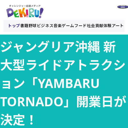
トップ
書籍
野球
ビジネス
音楽
ゲーム
フード
社会貢献
体験
アート
ジャングリア沖縄 新
大型ライドアトラクシ
ョン「YAMBARU
TORNADO」開業日が
決定！