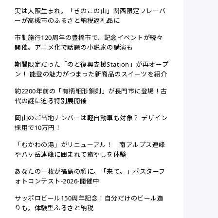
実は大阪生まれ。「きのこの山」関西限定フレーバ
ーが高槻市のふるさと納税返礼品に
市制施行120周年の豊橋市で、記念イベントが続々
開催。アニメ化で話題の小説家の講演も
期間限定だった「のと復興支援Station」が再オープ
ン！ 能登の魅力がつまった新商品のスイーツを紹介
約2200年前の「有柄細形銅剣」が長門市に登場！古
代の謎に迫る特別展開催
岡山のご当地ナンバーは軽自動車も対象？ デザイン
採用で10万円！
「むかわの湯」がリニューアル！ 南アルプス連峰
や八ヶ岳連峰に囲まれて癒やしを体験
あなたの一枚が福島の顔に。「来て。」ポスターフ
ォトコンテスト-2026-開催中
サッポロビール150周年記念！自分だけのビール造
りも。体験型ふるさと納税