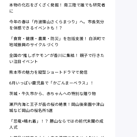
本物の化石をざくざく発掘！ 南三陸で誰でも研究者
に
今年の春は「丹波篠山さくらまつり」へ。市長気分
を体感できるイベントも！？
「食育・健康・農業・防災」を包括支援！ 白浜町で
地域振興のサイクルづくり
全国の“推しポケモン”が香川に集結！ 親子で行きた
い注目イベント
熊本市の魅力を縦型ショートドラマで発信
6月いっぱい鹿児島で「かごんまーベラス」！
茨城・牛久市から、赤ちゃんへの特別な贈り物
瀬戸内海と王子が岳の桜の絶景！岡山後楽園や津山
城など岡山の桜名所5選
「恐竜×晴れ着」！？ 勝山ならではの前代未聞の成
人式