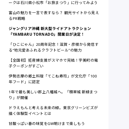
ークは石川県小松市「お旅まつり」に行ってみよう
富山の魅力を一言で表すなら？ 観光サイトから見え
るPR戦略
ジャングリア沖縄 新大型ライドアトラクション
「YAMBARU TORNADO」開業日が決定！
「ひこにゃん」20周年記念！滋賀・彦根から発信す
る“地元愛あふれるクラフトビール”の魅力
【全国初】妊産婦支援がスマホで完結！宇美町の電
子クーポンがすごい
伊勢志摩の郷土料理「てこね寿司」が文化庁「100
年フード」に認定
1年で最も美しい郡上八幡城へ。「積翠城 新緑まつ
り」が開催
ドラえもんと考える未来の緑。東京グリーンビズが
描く体験型イベントとは
甘酸っぱい春の味覚をGW明けまで楽しもう