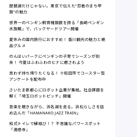
琵琶湖だけじゃない。東京で伝えた“忍者のまち甲
賀”の魅力
世界一のペンギン飼育種類数を誇る「長崎ペンギン
水族館」で、バックヤードツアー開催
夏休みの国内旅行におすすめ！ 香川観光の魅力と絶
品グルメ
のんほいパークにペンギンの子育てシーズンが到
来！ 今夏はふわふわのヒナに癒されよう
思わず持ち帰りたくなる！ 十和田市でコースター型
アンケートを配布中
さいたま新都心にロボット企業が集結。社会課題を
解く「埼玉ロボットピッチ」開催
音楽を聴きながら、浜名湖を走る。浜松らしさを詰
め込んだ「HAMANAKO JAZZ TRAIN」
和式トイレで縁結び！？ 不思議なパワースポット
「満徳寺」