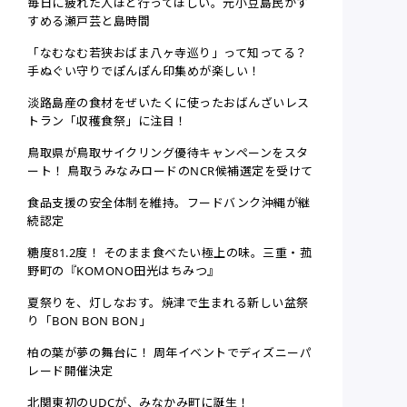
毎日に疲れた人ほど行ってほしい。元小豆島民がす
すめる瀬戸芸と島時間
「なむなむ若狭おばま八ヶ寺巡り」って知ってる？
手ぬぐい守りでぽんぽん印集めが楽しい！
淡路島産の食材をぜいたくに使ったおばんざいレス
トラン「収穫食祭」に注目！
鳥取県が鳥取サイクリング優待キャンペーンをスタ
ート！ 鳥取うみなみロードのNCR候補選定を受けて
食品支援の安全体制を維持。フードバンク沖縄が継
続認定
糖度81.2度！ そのまま食べたい極上の味。三重・菰
野町の『KOMONO田光はちみつ』
夏祭りを、灯しなおす。焼津で生まれる新しい盆祭
り「BON BON BON」
柏の葉が夢の舞台に！ 周年イベントでディズニーパ
レード開催決定
北関東初のUDCが、みなかみ町に誕生！