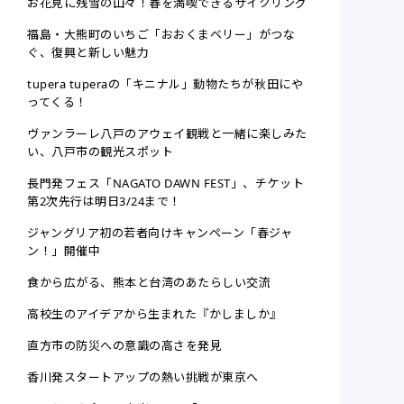
お花見に残雪の山々！春を満喫できるサイクリング
福島・大熊町のいちご「おおくまベリー」がつな
ぐ、復興と新しい魅力
tupera tuperaの「キニナル」動物たちが秋田にや
ってくる！
ヴァンラーレ八戸のアウェイ観戦と一緒に楽しみた
い、八戸市の観光スポット
長門発フェス「NAGATO DAWN FEST」、チケット
第2次先行は明日3/24まで！
ジャングリア初の若者向けキャンペーン「春ジャ
ン！」開催中
食から広がる、熊本と台湾のあたらしい交流
高校生のアイデアから生まれた『かしましか』
直方市の防災への意識の高さを発見
香川発スタートアップの熱い挑戦が東京へ