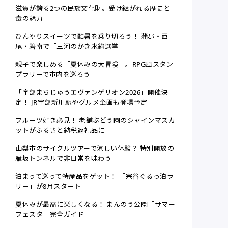
滋賀が誇る2つの民族文化財。受け継がれる歴史と
食の魅力
ひんやりスイーツで酷暑を乗り切ろう！ 蒲郡・西
尾・碧南で「三河のかき氷総選挙」
親子で楽しめる「夏休みの大冒険」。RPG風スタン
プラリーで市内を巡ろう
「宇部まちじゅうエヴァンゲリオン2026」開催決
定！ JR宇部新川駅やグルメ企画も登場予定
フルーツ好き必見！ 老舗ぶどう園のシャインマスカ
ットがふるさと納税返礼品に
山梨市のサイクルツアーで涼しい体験？ 特別開放の
雁坂トンネルで非日常を味わう
泊まって巡って特産品をゲット！ 「宗谷ぐるっ泊ラ
リー」が8月スタート
夏休みが最高に楽しくなる！ まんのう公園「サマー
フェスタ」完全ガイド