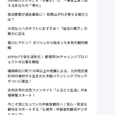
SNS時代だからこそ「手書き」で。 一筆啓上賞で伝
えるあなたの「幸せ」
宿泊客数が過去最高に！ 和歌山が引き寄せる魅力と
は？
大切な人へのギフトにおすすめ！「加古川靴下」の
魅力に迫る
香川にヤドン？ ダジャレから始まった本気の観光戦
略
AIやIoTで街を活性化！ 都城市DXチャレンジプロジ
ェクトの公募を開始
福岡県広川町で70年以上の老舗による、九州地元産
杉材の端材から生まれた木製バランシングブロック
がついに誕生！
志布志市の交流ファンサイト「ふるさと生活」が本
格稼働スタート！
今こそ気になっていた中能登観光へ！安心・安全な
観光をサポートする「七尾市・中能登町観光デジタ
ルマップ」