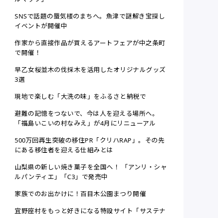
SNSで話題の蜃気楼のまちへ。魚津で謎解き宝探し
イベントが開催中
作家から直接作品が買えるアートフェアが中之条町
で開催！
早乙女桜並木の伐採木を活用したオリジナルグッズ
3選
現地で楽しむ「大洗の味」をふるさと納税で
避難の記憶をつないで、今は人を迎える場所へ。
「福島いこいの村なみえ」が4月にリニューアル
500万回再生突破の移住PR「クリハRAP」。その先
にある移住者を迎える仕組みとは
山梨県の新しい焼き菓子を全国へ！ 「アンリ・シャ
ルパンティエ」「C3」で発売中
家族でのお出かけに！百目木公園まつり開催
宜野座村をもっと好きになる特設サイト「サステナ