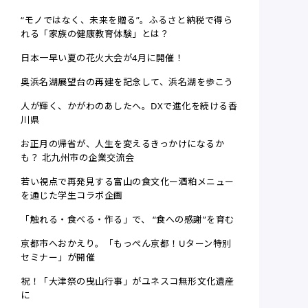
“モノではなく、未来を贈る”。ふるさと納税で得ら
れる「家族の健康教育体験」とは？
日本一早い夏の花火大会が4月に開催！
奥浜名湖展望台の再建を記念して、浜名湖を歩こう
人が輝く、かがわのあしたへ。DXで進化を続ける香
川県
お正月の帰省が、人生を変えるきっかけになるか
も？ 北九州市の企業交流会
若い視点で再発見する富山の食文化ー酒粕メニュー
を通じた学生コラボ企画
「触れる・食べる・作る」で、 “食への感謝”を育む
京都市へおかえり。「もっぺん京都！Uターン特別
セミナー」が開催
祝！「大津祭の曳山行事」がユネスコ無形文化遺産
に