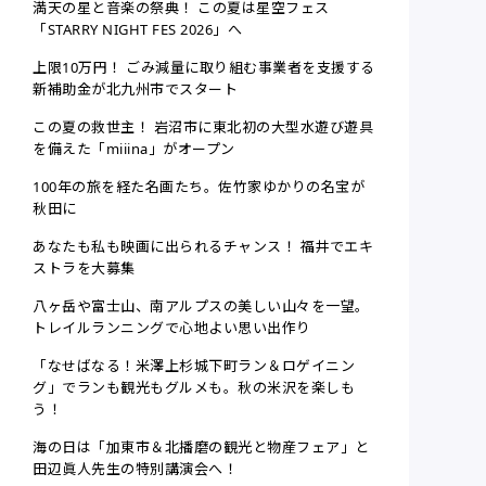
満天の星と音楽の祭典！ この夏は星空フェス
「STARRY NIGHT FES 2026」へ
上限10万円！ ごみ減量に取り組む事業者を支援する
新補助金が北九州市でスタート
この夏の救世主！ 岩沼市に東北初の大型水遊び遊具
を備えた「miiina」がオープン
100年の旅を経た名画たち。佐竹家ゆかりの名宝が
秋田に
あなたも私も映画に出られるチャンス！ 福井でエキ
ストラを大募集
八ヶ岳や富士山、南アルプスの美しい山々を一望。
トレイルランニングで心地よい思い出作り
「なせばなる！米澤上杉城下町ラン＆ロゲイニン
グ」でランも観光もグルメも。秋の米沢を楽しも
う！
海の日は「加東市＆北播磨の観光と物産フェア」と
田辺眞人先生の特別講演会へ！