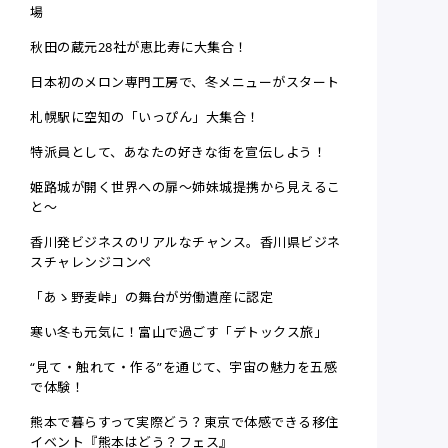
場
秋田の蔵元28社が恵比寿に大集合！
日本初のメロン専門工房で、冬メニューがスタート
札幌駅に空知の「いっぴん」大集合！
特派員として、あなたの好きな街を宣伝しよう！
姫路城が開く世界への扉～姉妹城提携から見えるこ
と～
香川発ビジネスのリアルなチャンス。香川県ビジネ
スチャレンジコンペ
「あゝ野麦峠」の舞台が労働遺産に認定
寒い冬も元気に！富山で過ごす「デトックス旅」
“見て・触れて・作る”を通じて、宇宙の魅力を五感
で体験！
熊本で暮らすって実際どう？東京で体感できる移住
イベント『熊本はどう？フェス』