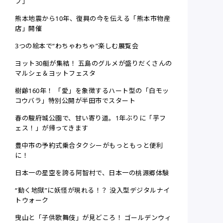
プ」
熊本地震から10年、復興の今を伝える「熊本市物産
店」開催
3つの絵本で“わちゃわちゃ”楽しむ展覧会
ヨット30艇が集結！ 五島のグルメが盛りだくさんの
マルシェ＆ヨットフェスタ
樹齢160年！ 「愛」を象徴するハート型の「白モッ
コウバラ」特別公開が半田市でスタート
春の駿府城公園で、甘い寄り道。1年ぶりに「芋フ
ェス！」が帰ってきます
豊中市の予約式乗合タクシーがもっともっと便利
に！
日本一の星空を誇る阿智村で、日本一の桃源郷体験
“動く地獄”に妖怪が現れる！？ 没入型デジタルナイ
トウォーク
曳山と「子供歌舞伎」が見どころ！ ゴールデンウィ