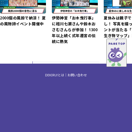
2000個の風鈴で納涼！ 夏
伊勢神宮「お木曳行事」
夏休みは親子で
の風物詩イベント開催中
に相川七瀬さんや鈴木お
し！ 写真を撮
さむさんらが参加！ 1300
ントが当たる「
年以上続く式年遷宮の伝
生き物マップ」
統に熱気
PAGE TOP
DEKIRU!とは
お問い合わせ