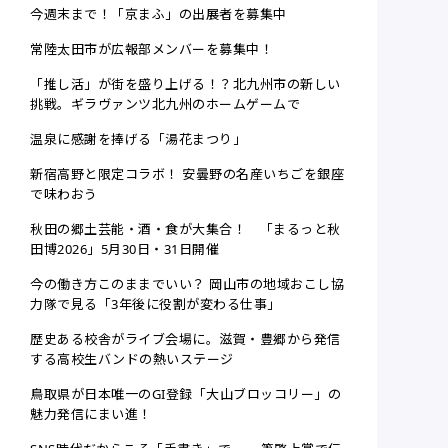
今週末まで！「京まふ」の出展者を募集中
常陸太田市が広報部メンバーを募集中！
「推し活」が街を盛り上げる！？北九州市の新しい
挑戦。ギラヴァンツ北九州のホームゲームで
温泉に感謝を捧げる「湯花まつり」
新宿高野と限定コラボ！ 安曇野の名産いちごを銀座
で味わおう
秋田の郷土芸能・酒・食が大集合！ 「まるっと秋
田博2026」5月30日・31日開催
今の働き方このままでいい？ 岡山市の地域おこし協
力隊で見る「3年後に役割が変わる仕事」
歴史ある校舎がライブ会場に。滋賀・豊郷から発信
する高校生バンドの熱いステージ
鳥取県が日本唯一のGI登録「大山ブロッコリー」の
魅力発信にまい進！