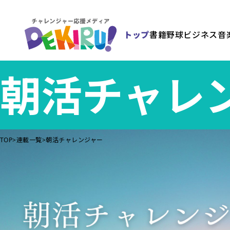
トップ
書籍
野球
ビジネス
音
朝活チャレ
TOP
連載一覧
朝活チャレンジャー