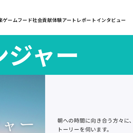
楽
ゲーム
フード
社会貢献
体験
アート
レポート
インタビュー
ンジャー
朝への時間に向き合う方々に
トーリーを伺います。