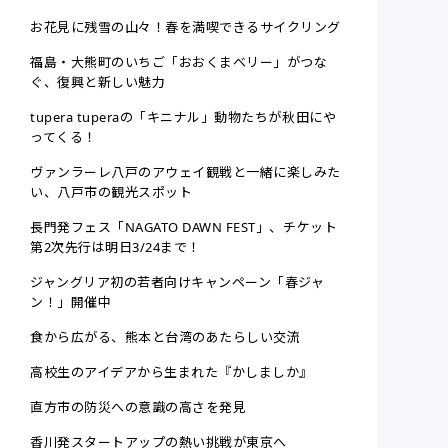
お花見に残雪の山々！春を満喫できるサイクリング
福島・大熊町のいちご「おおくまベリー」がつな
ぐ、復興と新しい魅力
tupera tuperaの「キニナル」動物たちが秋田にや
ってくる！
ヴァンラーレ八戸のアウェイ観戦と一緒に楽しみた
い、八戸市の観光スポット
長門発フェス「NAGATO DAWN FEST」、チケット
第2次先行は明日3/24まで！
ジャングリア初の若者向けキャンペーン「春ジャ
ン！」開催中
食から広がる、熊本と台湾のあたらしい交流
高校生のアイデアから生まれた『かしましか』
直方市の防災への意識の高さを発見
香川発スタートアップの熱い挑戦が東京へ