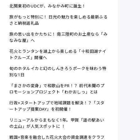
北関東初のUDCが、みなかみ町に誕生！
旅がもっと特別に！ 日光の魅力を楽しめる最新ふる
さと納税返礼品
旅の思い出をかたちに！ 南三陸町のお土産なら「み
なみな屋」へ
花火とランタンを湖上から楽しめる「十和田湖ナイ
トクルーズ」開催へ
旬のホタルイカと幻のしんきろうポークを味わう特
別な1日
「まさかの変身」で和歌山をPR！？ 前代未聞のプ
ロモーションプロジェクト「わかおしっ」とは
行政×スタートアップで地域課題を解決！？「スタ
ートアップ提案DAY」を初開催！
リニューアルからまもなく1年。甲賀「道の駅あい
の土山」が人気スポットに ！
戦国×音楽を融合した花火大会の資金調達をクラフ