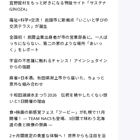
宜野座村をもっと好きになる特設サイト「サステナ
GINOZA」
福祉×科学×交流！ 岩国市に新拠点「いこいと学びの
交流テラス」が誕生
全国初！ 民間企業出身者が市の営業部長に。一人ぼ
っちにならない、第二の家のような場所「あいっ
く」をレポート
宇宙の不思議に触れるチャンス！ アインシュタイン
からの宿題
麻雀×日本酒。秋田県潟上市から届いた、ちょっと
意外な組み合わせ
十和田湖湖水まつり2026 伝統を絶やしたくない想
いと1日開催の理由
食×映画の新感覚フェス「フービー」が札幌で11月
開催！ ― TEAM NACSも登場、3日間で味わう北海
道の食と映像の祭典 ―
2ヶ月間限定の貴重な体験へ！ 世界からも注目を浴