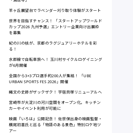
「満徳寺」
羊ヶ丘展望台でラベンダー刈り取り体験がスタート
世界を目指すチャンス！ 「スタートアップワールド
カップ2026 九州予選」エントリー企業向け出展枠
を募集
紀の川の桃が、京都のラグジュアリーホテルを彩
る！
水郡線で自転車旅へ！ 玉川村サイクルロゲイニング
が6月開催
全国から3×3プロ選手約200人が集結！ 「UBE
URBAN SPORTS FES 2026」開催
縄文の史跡がザックザク！ 宇宿貝塚リニューアルへ
宮崎市が大淀川の河川空間をオープン化。キッチン
カーやイベント利用が可能に
映画『いろは』公開記念！ 佐世保出身の映画監督・
横尾初喜氏と巡る「物語のある景色」特別ロケ地ツ
アー