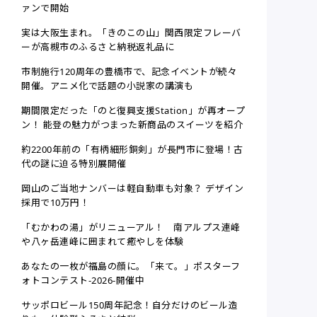
ァンで開始
実は大阪生まれ。「きのこの山」関西限定フレーバ
ーが高槻市のふるさと納税返礼品に
市制施行120周年の豊橋市で、記念イベントが続々
開催。アニメ化で話題の小説家の講演も
期間限定だった「のと復興支援Station」が再オープ
ン！ 能登の魅力がつまった新商品のスイーツを紹介
約2200年前の「有柄細形銅剣」が長門市に登場！古
代の謎に迫る特別展開催
岡山のご当地ナンバーは軽自動車も対象？ デザイン
採用で10万円！
「むかわの湯」がリニューアル！ 南アルプス連峰
や八ヶ岳連峰に囲まれて癒やしを体験
あなたの一枚が福島の顔に。「来て。」ポスターフ
ォトコンテスト-2026-開催中
サッポロビール150周年記念！自分だけのビール造