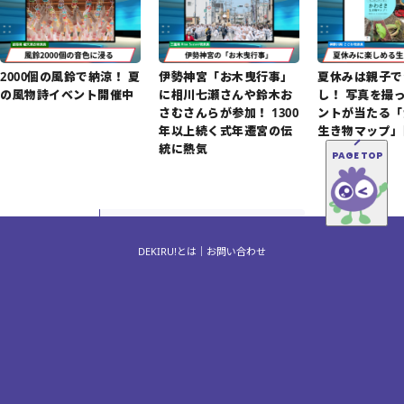
2000個の風鈴で納涼！ 夏
伊勢神宮「お木曳行事」
夏休みは親子で
の風物詩イベント開催中
に相川七瀬さんや鈴木お
し！ 写真を撮
さむさんらが参加！ 1300
ントが当たる「
年以上続く式年遷宮の伝
生き物マップ」
統に熱気
PAGE TOP
DEKIRU!とは
お問い合わせ