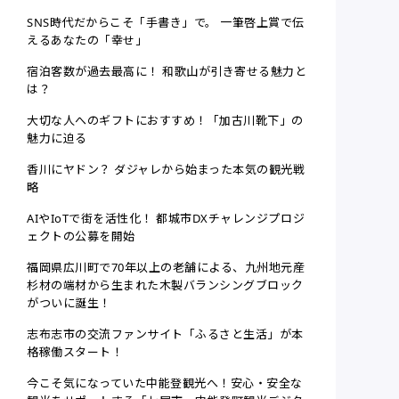
SNS時代だからこそ「手書き」で。 一筆啓上賞で伝
えるあなたの「幸せ」
宿泊客数が過去最高に！ 和歌山が引き寄せる魅力と
は？
大切な人へのギフトにおすすめ！「加古川靴下」の
魅力に迫る
香川にヤドン？ ダジャレから始まった本気の観光戦
略
AIやIoTで街を活性化！ 都城市DXチャレンジプロジ
ェクトの公募を開始
福岡県広川町で70年以上の老舗による、九州地元産
杉材の端材から生まれた木製バランシングブロック
がついに誕生！
志布志市の交流ファンサイト「ふるさと生活」が本
格稼働スタート！
今こそ気になっていた中能登観光へ！安心・安全な