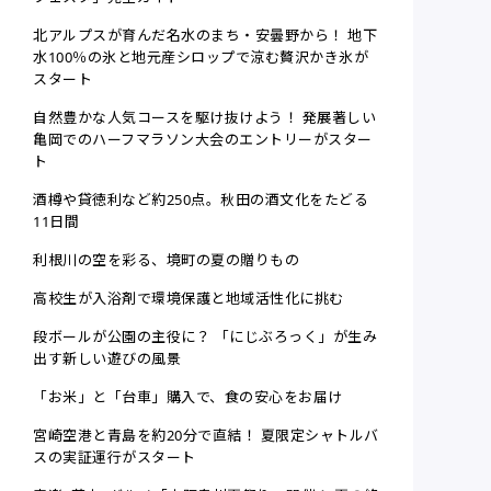
北アルプスが育んだ名水のまち・安曇野から！ 地下
水100％の氷と地元産シロップで涼む贅沢かき氷が
スタート
自然豊かな人気コースを駆け抜けよう！ 発展著しい
亀岡でのハーフマラソン大会のエントリーがスター
ト
酒樽や貸徳利など約250点。秋田の酒文化をたどる
11日間
利根川の空を彩る、境町の夏の贈りもの
高校生が入浴剤で環境保護と地域活性化に挑む
段ボールが公園の主役に？ 「にじぶろっく」が生み
出す新しい遊びの風景
「お米」と「台車」購入で、食の安心をお届け
宮崎空港と青島を約20分で直結！ 夏限定シャトルバ
スの実証運行がスタート