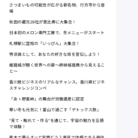
さつまいもの可能性が広がる新名物、行方市から登
場
秋田の蔵元28社が恵比寿に大集合！
日本初のメロン専門工房で、冬メニューがスタート
札幌駅に空知の「いっぴん」大集合！
特派員として、あなたの好きな街を宣伝しよう！
姫路城が開く世界への扉～姉妹城提携から見えるこ
と～
香川発ビジネスのリアルなチャンス。香川県ビジネ
スチャレンジコンペ
「あゝ野麦峠」の舞台が労働遺産に認定
寒い冬も元気に！富山で過ごす「デトックス旅」
“見て・触れて・作る”を通じて、宇宙の魅力を五感
で体験！
熊本で暮らすって実際どう？東京で体感できる移住