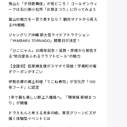
曳山と「子供歌舞伎」が見どころ！ ゴールデンウィ
ークは石川県小松市「お旅まつり」に行ってみよう
富山の魅力を一言で表すなら？ 観光サイトから見え
るPR戦略
ジャングリア沖縄 新大型ライドアトラクション
「YAMBARU TORNADO」開業日が決定！
「ひこにゃん」20周年記念！滋賀・彦根から発信す
る“地元愛あふれるクラフトビール”の魅力
【全国初】妊産婦支援がスマホで完結！宇美町の電
子クーポンがすごい
伊勢志摩の郷土料理「てこね寿司」が文化庁「100
年フード」に認定
1年で最も美しい郡上八幡城へ。「積翠城 新緑まつ
り」が開催
ドラえもんと考える未来の緑。東京グリーンビズが
描く体験型イベントとは