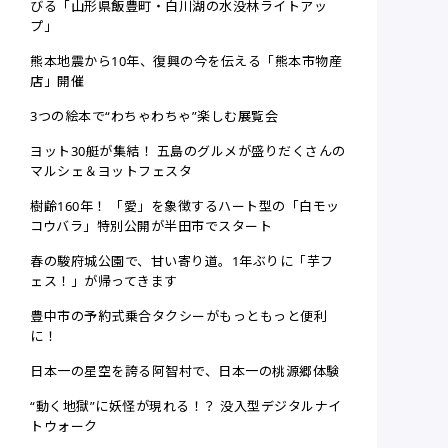
びる「山形県飯豊町・白川湖の水没林ライトアッ
プ」
熊本地震から10年、復興の今を伝える「熊本市物産
店」開催
3つの絵本で“わちゃわちゃ”楽しむ展覧会
ヨット30艇が集結！ 五島のグルメが盛りだくさんの
マルシェ＆ヨットフェスタ
樹齢160年！ 「愛」を象徴するハート型の「白モッ
コウバラ」特別公開が半田市でスタート
春の駿府城公園で、甘い寄り道。1年ぶりに「芋フ
ェス！」が帰ってきます
豊中市の予約式乗合タクシーがもっともっと便利
に！
日本一の星空を誇る阿智村で、日本一の桃源郷体験
“動く地獄”に妖怪が現れる！？ 没入型デジタルナイ
トウォーク