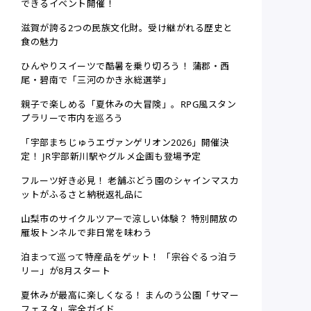
できるイベント開催！
滋賀が誇る2つの民族文化財。受け継がれる歴史と
食の魅力
ひんやりスイーツで酷暑を乗り切ろう！ 蒲郡・西
尾・碧南で「三河のかき氷総選挙」
親子で楽しめる「夏休みの大冒険」。RPG風スタン
プラリーで市内を巡ろう
「宇部まちじゅうエヴァンゲリオン2026」開催決
定！ JR宇部新川駅やグルメ企画も登場予定
フルーツ好き必見！ 老舗ぶどう園のシャインマスカ
ットがふるさと納税返礼品に
山梨市のサイクルツアーで涼しい体験？ 特別開放の
雁坂トンネルで非日常を味わう
泊まって巡って特産品をゲット！ 「宗谷ぐるっ泊ラ
リー」が8月スタート
夏休みが最高に楽しくなる！ まんのう公園「サマー
フェスタ」完全ガイド