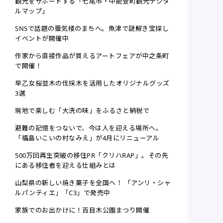
観光をサポートする「七尾市・中能登町観光デジタ
ルマップ」
SNSで話題の蜃気楼のまちへ。魚津で謎解き宝探し
イベントが開催中
作家から直接作品が買えるアートフェアが中之条町
で開催！
早乙女桜並木の伐採木を活用したオリジナルグッズ
3選
現地で楽しむ「大洗の味」をふるさと納税で
避難の記憶をつないで、今は人を迎える場所へ。
「福島いこいの村なみえ」が4月にリニューアル
500万回再生突破の移住PR「クリハRAP」。その先
にある移住者を迎える仕組みとは
山梨県の新しい焼き菓子を全国へ！ 「アンリ・シャ
ルパンティエ」「C3」で発売中
家族でのお出かけに！百目木公園まつり開催