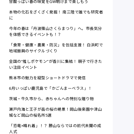
甘酸っぱい春の味覚をGW明けまで楽しもう
本物の化石をざくざく発掘！ 南三陸で誰でも研究者
に
今年の春は「丹波篠山さくらまつり」へ。市長気分
を体感できるイベントも！？
「食育・健康・農業・防災」を包括支援！ 白浜町で
地域振興のサイクルづくり
全国の“推しポケモン”が香川に集結！ 親子で行きた
い注目イベント
熊本市の魅力を縦型ショートドラマで発信
6月いっぱい鹿児島で「かごんまーベラス」！
茨城・牛久市から、赤ちゃんへの特別な贈り物
瀬戸内海と王子が岳の桜の絶景！岡山後楽園や津山
城など岡山の桜名所5選
「恐竜×晴れ着」！？ 勝山ならではの前代未聞の成
人式