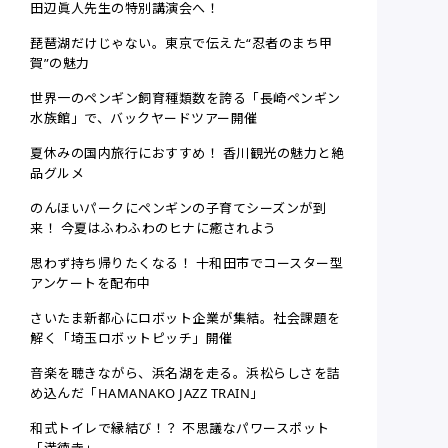
田辺眞人先生の特別講演会へ！
琵琶湖だけじゃない。東京で伝えた“忍者のまち甲
賀”の魅力
世界一のペンギン飼育種類数を誇る「長崎ペンギン
水族館」で、バックヤードツアー開催
夏休みの国内旅行におすすめ！ 香川観光の魅力と絶
品グルメ
のんほいパークにペンギンの子育てシーズンが到
来！ 今夏はふわふわのヒナに癒されよう
思わず持ち帰りたくなる！ 十和田市でコースター型
アンケートを配布中
さいたま新都心にロボット企業が集結。社会課題を
解く「埼玉ロボットピッチ」開催
音楽を聴きながら、浜名湖を走る。浜松らしさを詰
め込んだ「HAMANAKO JAZZ TRAIN」
和式トイレで縁結び！？ 不思議なパワースポット