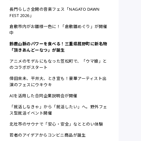
長門らしさ全開の音楽フェス「NAGATO DAWN
FEST 2026」
倉敷市内がお雛様一色に！「倉敷雛めぐり」が開催
中
鈴鹿山脈のパワーを食べる！三重県菰野町に新名物
「頂きあんどーなつ」が誕生
アニメのモデルにもなった笠松町で、「ウマ娘」と
のコラボがスタート
倖田來未、平井大、とき宣も！豪華アーティスト出
演のフェスにウキウキ
AIを活用した合同企業説明会が開催
「就活しなきゃ」から「就活したい」へ。野外フェ
ス型就活イベント開催
北杜市のサウナで「安心・安全」なととのい体験
若者のアイデアからコンビニ商品が誕生