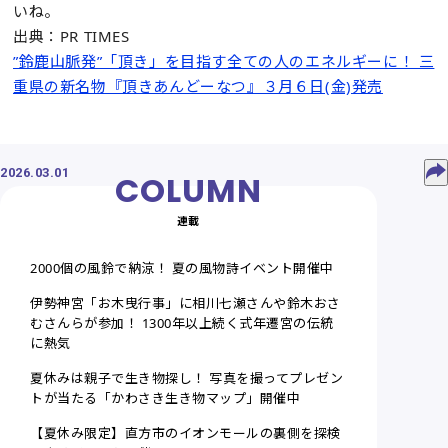
いね。
出典：PR TIMES
”鈴鹿山脈発”「頂き」を目指す全ての人のエネルギーに！ 三
重県の新名物『頂きあんどーなつ』３月６日(金)発売
2026.03.01
連載
2000個の風鈴で納涼！ 夏の風物詩イベント開催中
伊勢神宮「お木曳行事」に相川七瀬さんや鈴木おさ
むさんらが参加！ 1300年以上続く式年遷宮の伝統
に熱気
夏休みは親子で生き物探し！ 写真を撮ってプレゼン
トが当たる「かわさき生き物マップ」開催中
【夏休み限定】直方市のイオンモールの裏側を探検