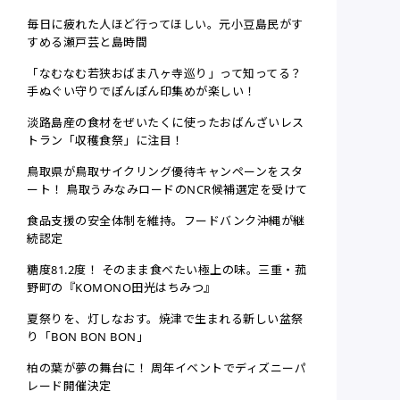
毎日に疲れた人ほど行ってほしい。元小豆島民がす
すめる瀬戸芸と島時間
「なむなむ若狭おばま八ヶ寺巡り」って知ってる？
手ぬぐい守りでぽんぽん印集めが楽しい！
淡路島産の食材をぜいたくに使ったおばんざいレス
トラン「収穫食祭」に注目！
鳥取県が鳥取サイクリング優待キャンペーンをスタ
ート！ 鳥取うみなみロードのNCR候補選定を受けて
食品支援の安全体制を維持。フードバンク沖縄が継
続認定
糖度81.2度！ そのまま食べたい極上の味。三重・菰
野町の『KOMONO田光はちみつ』
夏祭りを、灯しなおす。焼津で生まれる新しい盆祭
り「BON BON BON」
柏の葉が夢の舞台に！ 周年イベントでディズニーパ
レード開催決定