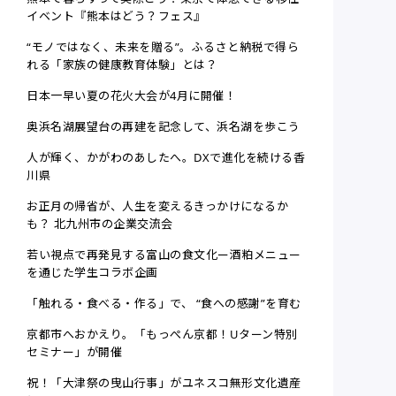
イベント『熊本はどう？フェス』
“モノではなく、未来を贈る”。ふるさと納税で得ら
れる「家族の健康教育体験」とは？
日本一早い夏の花火大会が4月に開催！
奥浜名湖展望台の再建を記念して、浜名湖を歩こう
人が輝く、かがわのあしたへ。DXで進化を続ける香
川県
お正月の帰省が、人生を変えるきっかけになるか
も？ 北九州市の企業交流会
若い視点で再発見する富山の食文化ー酒粕メニュー
を通じた学生コラボ企画
「触れる・食べる・作る」で、 “食への感謝”を育む
京都市へおかえり。「もっぺん京都！Uターン特別
セミナー」が開催
祝！「大津祭の曳山行事」がユネスコ無形文化遺産