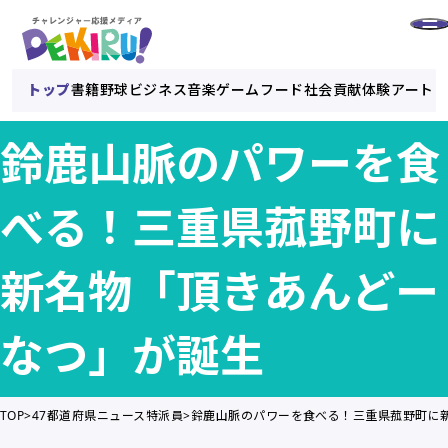
トップ
書籍
野球
ビジネス
音楽
ゲーム
フード
社会貢献
体験
アート
鈴鹿山脈のパワーを食
べる！三重県菰野町に
新名物「頂きあんどー
なつ」が誕生
TOP
47都道府県ニュース特派員
鈴鹿山脈のパワーを食べる！三重県菰野町に