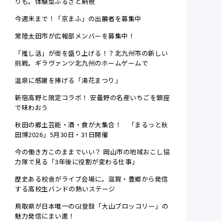
りも。体験型ふるさと納税
今週末まで！「京まふ」の出展者を募集中
常陸太田市が広報部メンバーを募集中！
「推し活」が街を盛り上げる！？北九州市の新しい
挑戦。ギラヴァンツ北九州のホームゲームで
温泉に感謝を捧げる「湯花まつり」
新宿高野と限定コラボ！ 安曇野の名産いちごを銀座
で味わおう
秋田の郷土芸能・酒・食が大集合！ 「まるっと秋
田博2026」5月30日・31日開催
今の働き方このままでいい？ 岡山市の地域おこし協
力隊で見る「3年後に役割が変わる仕事」
歴史ある校舎がライブ会場に。滋賀・豊郷から発信
する高校生バンドの熱いステージ
鳥取県が日本唯一のGI登録「大山ブロッコリー」の
魅力発信にまい進！