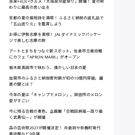
音楽×花火×グルメ「大阪泉州夏祭り」開催！ 夏の終
わりに最高の思い出を
京都の夏の風物詩を満喫！ ふるさと納税の返礼品で
「五山送り火」を鑑賞しよう
お得に伊勢志摩を満喫！ JALダイナミックパッケー
ジで楽しむ志摩の旅
アートとまちをつなぐ新スポット。佐倉市立美術館
にカフェ「APRON MARK」がオープン
栃木県真岡市で味わう、懐かしい日本の夏
加賀市のふるさと納税寄附額が初の10億円突破。躍
進の鍵とは？
今年の夏は「キャンプでメロン」。鉾田市のメロン
愛がすごい
今に残る合戦の景色。企画展「合戦図屏風—語り描
く武勇伝―」が開催
森の芸術祭2027が開催決定！ 井倉洞や奈義町現代
美術館など9会場