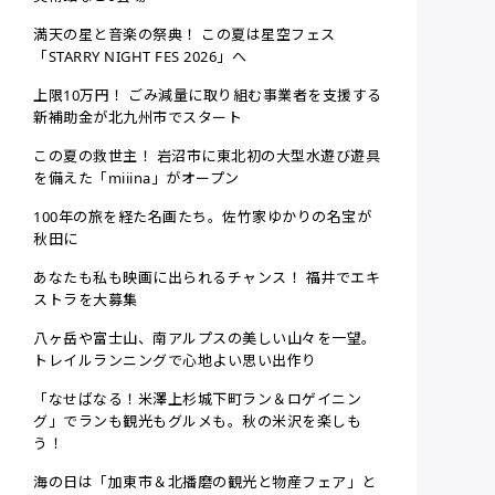
満天の星と音楽の祭典！ この夏は星空フェス
「STARRY NIGHT FES 2026」へ
上限10万円！ ごみ減量に取り組む事業者を支援する
新補助金が北九州市でスタート
この夏の救世主！ 岩沼市に東北初の大型水遊び遊具
を備えた「miiina」がオープン
100年の旅を経た名画たち。佐竹家ゆかりの名宝が
秋田に
あなたも私も映画に出られるチャンス！ 福井でエキ
ストラを大募集
八ヶ岳や富士山、南アルプスの美しい山々を一望。
トレイルランニングで心地よい思い出作り
「なせばなる！米澤上杉城下町ラン＆ロゲイニン
グ」でランも観光もグルメも。秋の米沢を楽しも
う！
海の日は「加東市＆北播磨の観光と物産フェア」と