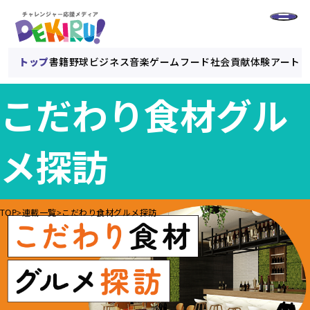
トップ
書籍
野球
ビジネス
音楽
ゲーム
フード
社会貢献
体験
アート
こだわり食材グル
メ探訪
TOP
連載一覧
こだわり食材グルメ探訪