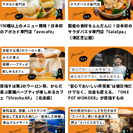
150種以上のメニュー開発！日本初
国産の食材をふんだんに！日本初の
のアボカド専門店「avocafe」
サラダパスタ専門店「SalaSpa」
【港区芝公園】
目指すは第2のウーロン茶。からだ
“安心でおいしい非常食”は被災地だ
喜ぶ薬膳ハーブティが楽しめるカフ
けでなく、社会も変える。「ONE
ェ「ShizukuAR」【北池袋】
POT WONDER」が目指すもの