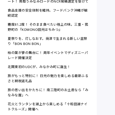
ート！ 鳥取うみなみロードのNCR候補選定を受けて
食品支援の安全体制を維持。フードバンク沖縄が継
続認定
糖度81.2度！ そのまま食べたい極上の味。三重・菰
野町の『KOMONO田光はちみつ』
夏祭りを、灯しなおす。焼津で生まれる新しい盆祭
り「BON BON BON」
柏の葉が夢の舞台に！ 周年イベントでディズニーパ
レード開催決定
北関東初のUDCが、みなかみ町に誕生！
旅がもっと特別に！ 日光の魅力を楽しめる最新ふる
さと納税返礼品
旅の思い出をかたちに！ 南三陸町のお土産なら「み
なみな屋」へ
花火とランタンを湖上から楽しめる「十和田湖ナイ
トクルーズ」開催へ