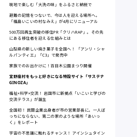
現地で楽しむ「大洗の味」をふるさと納税で
避難の記憶をつないで、今は人を迎える場所へ。
「福島いこいの村なみえ」が4月にリニューアル
500万回再生突破の移住PR「クリハRAP」。その先
にある移住者を迎える仕組みとは
山梨県の新しい焼き菓子を全国へ！ 「アンリ・シャ
ルパンティエ」「C3」で発売中
家族でのお出かけに！百目木公園まつり開催
宜野座村をもっと好きになる特設サイト「サステナ
GINOZA」
福祉×科学×交流！ 岩国市に新拠点「いこいと学びの
交流テラス」が誕生
全国初！ 民間企業出身者が市の営業部長に。一人ぼ
っちにならない、第二の家のような場所「あいっ
く」をレポート
宇宙の不思議に触れるチャンス！ アインシュタイン