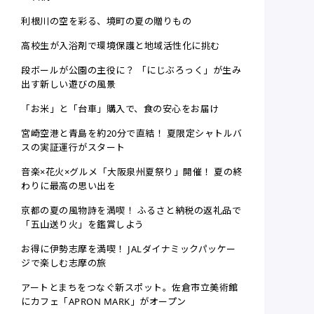
利根川の空を彩る、境町の夏の贈りもの
高校生が入浴剤で環境保護と地域活性化に挑む
段ボールが公園の主役に？ 「にじぶろっく」が生み
出す新しい遊びの風景
「お米」と「台車」購入で、食の安心をお届け
宮崎空港と青島を約20分で直結！ 夏限定シャトルバ
スの実証運行がスタート
音楽×花火×グルメ「大阪泉州夏祭り」開催！ 夏の終
わりに最高の思い出を
京都の夏の風物詩を満喫！ ふるさと納税の返礼品で
「五山送り火」を鑑賞しよう
お得に伊勢志摩を満喫！ JALダイナミックパッケー
ジで楽しむ志摩の旅
アートとまちをつなぐ新スポット。佐倉市立美術館
にカフェ「APRON MARK」がオープン