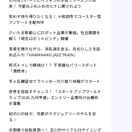
のんほいパークにペンギンの子育てシーズンが到
来！ 今夏はふわふわのヒナに癒されよう
思わず持ち帰りたくなる！ 十和田市でコースター型
アンケートを配布中
さいたま新都心にロボット企業が集結。社会課題を
解く「埼玉ロボットピッチ」開催
音楽を聴きながら、浜名湖を走る。浜松らしさを詰
め込んだ「HAMANAKO JAZZ TRAIN」
和式トイレで縁結び！？ 不思議なパワースポット
「満徳寺」
羊ヶ丘展望台でラベンダー刈り取り体験がスタート
世界を目指すチャンス！ 「スタートアップワールド
カップ2026 九州予選」エントリー企業向け出展枠
を募集
紀の川の桃が、京都のラグジュアリーホテルを彩
る！
水郡線で自転車旅へ！ 玉川村サイクルロゲイニング