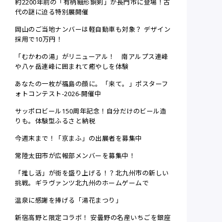
約2200年前の「有柄細形銅剣」が長門市に登場！古
代の謎に迫る特別展開催
岡山のご当地ナンバーは軽自動車も対象？ デザイン
採用で10万円！
「むかわの湯」がリニューアル！ 南アルプス連峰
や八ヶ岳連峰に囲まれて癒やしを体験
あなたの一枚が福島の顔に。「来て。」ポスターフ
ォトコンテスト-2026-開催中
サッポロビール150周年記念！自分だけのビール造
りも。体験型ふるさと納税
今週末まで！「京まふ」の出展者を募集中
常陸太田市が広報部メンバーを募集中！
「推し活」が街を盛り上げる！？北九州市の新しい
挑戦。ギラヴァンツ北九州のホームゲームで
温泉に感謝を捧げる「湯花まつり」
新宿高野と限定コラボ！ 安曇野の名産いちごを銀座