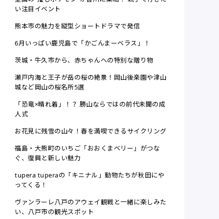
い注目イベント
熊本市の魅力を縦型ショートドラマで発信
6月いっぱい鹿児島で「かごんまーベラス」！
茨城・牛久市から、赤ちゃんへの特別な贈り物
瀬戸内海と王子が岳の桜の絶景！岡山後楽園や津山
城など岡山の桜名所5選
「恐竜×晴れ着」！？ 勝山ならではの前代未聞の成
人式
お花見に残雪の山々！春を満喫できるサイクリング
福島・大熊町のいちご「おおくまベリー」がつな
ぐ、復興と新しい魅力
tupera tuperaの「キニナル」動物たちが秋田にや
ってくる！
ヴァンラーレ八戸のアウェイ観戦と一緒に楽しみた
い、八戸市の観光スポット