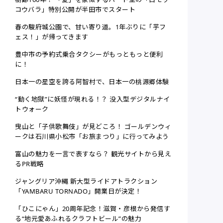
コウバラ」特別公開が半田市でスタート
春の駿府城公園で、甘い寄り道。1年ぶりに「芋フ
ェス！」が帰ってきます
豊中市の予約式乗合タクシーがもっともっと便利
に！
日本一の星空を誇る阿智村で、日本一の桃源郷体験
“動く地獄”に妖怪が現れる！？ 没入型デジタルナイ
トウォーク
曳山と「子供歌舞伎」が見どころ！ ゴールデンウィ
ークは石川県小松市「お旅まつり」に行ってみよう
富山の魅力を一言で表すなら？ 観光サイトから見え
るPR戦略
ジャングリア沖縄 新大型ライドアトラクション
「YAMBARU TORNADO」開業日が決定！
「ひこにゃん」20周年記念！滋賀・彦根から発信す
る“地元愛あふれるクラフトビール”の魅力