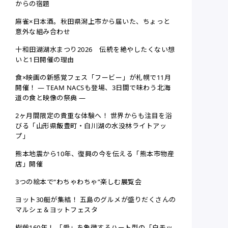
からの宿題
麻雀×日本酒。秋田県潟上市から届いた、ちょっと
意外な組み合わせ
十和田湖湖水まつり2026 伝統を絶やしたくない想
いと1日開催の理由
食×映画の新感覚フェス「フービー」が札幌で11月
開催！ ― TEAM NACSも登場、3日間で味わう北海
道の食と映像の祭典 ―
2ヶ月間限定の貴重な体験へ！ 世界からも注目を浴
びる「山形県飯豊町・白川湖の水没林ライトアッ
プ」
熊本地震から10年、復興の今を伝える「熊本市物産
店」開催
3つの絵本で“わちゃわちゃ”楽しむ展覧会
ヨット30艇が集結！ 五島のグルメが盛りだくさんの
マルシェ＆ヨットフェスタ
樹齢160年！ 「愛」を象徴するハート型の「白モッ