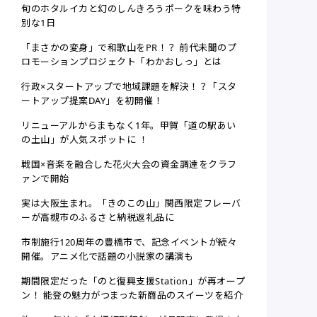
旬のホタルイカと幻のしんきろうポークを味わう特
別な1日
「まさかの変身」で和歌山をPR！？ 前代未聞のプ
ロモーションプロジェクト「わかおしっ」とは
行政×スタートアップで地域課題を解決！？「スタ
ートアップ提案DAY」を初開催！
リニューアルからまもなく1年。甲賀「道の駅あい
の土山」が人気スポットに ！
戦国×音楽を融合した花火大会の資金調達をクラフ
ァンで開始
実は大阪生まれ。「きのこの山」関西限定フレーバ
ーが高槻市のふるさと納税返礼品に
市制施行120周年の豊橋市で、記念イベントが続々
開催。アニメ化で話題の小説家の講演も
期間限定だった「のと復興支援Station」が再オープ
ン！ 能登の魅力がつまった新商品のスイーツを紹介