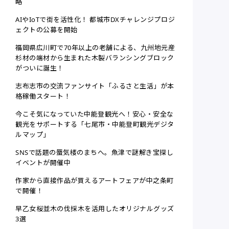
略
AIやIoTで街を活性化！ 都城市DXチャレンジプロジ
ェクトの公募を開始
福岡県広川町で70年以上の老舗による、九州地元産
杉材の端材から生まれた木製バランシングブロック
がついに誕生！
志布志市の交流ファンサイト「ふるさと生活」が本
格稼働スタート！
今こそ気になっていた中能登観光へ！安心・安全な
観光をサポートする「七尾市・中能登町観光デジタ
ルマップ」
SNSで話題の蜃気楼のまちへ。魚津で謎解き宝探し
イベントが開催中
作家から直接作品が買えるアートフェアが中之条町
で開催！
早乙女桜並木の伐採木を活用したオリジナルグッズ
3選