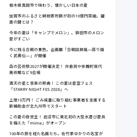
栃木県真岡市で味わう、懐かしい日本の夏
加賀市のふるさと納税寄附額が初の10億円突破。躍
進の鍵とは？
今年の夏は「キャンプでメロン」。鉾田市のメロン
愛がすごい
今に残る合戦の景色。企画展「合戦図屏風—語り描
く武勇伝―」が開催
森の芸術祭2027が開催決定！ 井倉洞や奈義町現代
美術館など9会場
満天の星と音楽の祭典！ この夏は星空フェス
「STARRY NIGHT FES 2026」へ
上限10万円！ ごみ減量に取り組む事業者を支援する
新補助金が北九州市でスタート
この夏の救世主！ 岩沼市に東北初の大型水遊び遊具
を備えた「miiina」がオープン
100年の旅を経た名画たち。佐竹家ゆかりの名宝が