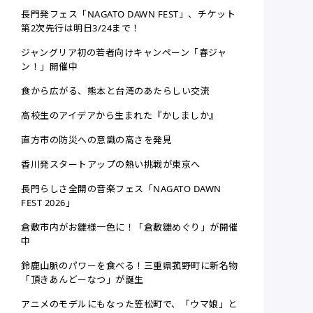
長門発フェス「NAGATO DAWN FEST」、チケット
第2次先行は明日3/24まで！
ジャングリア初の若者向けキャンペーン「春ジャ
ン！」開催中
食から広がる、熊本と台湾のあたらしい交流
高校生のアイデアから生まれた『かしましか』
直方市の防災への意識の高さを発見
香川発スタートアップの熱い挑戦が東京へ
長門らしさ全開の音楽フェス「NAGATO DAWN
FEST 2026」
倉敷市内がお雛様一色に！「倉敷雛めぐり」が開催
中
鈴鹿山脈のパワーを食べる！三重県菰野町に新名物
「頂きあんどーなつ」が誕生
アニメのモデルにもなった笠松町で、「ウマ娘」と