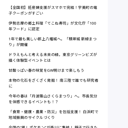
【全国初】妊産婦支援がスマホで完結！宇美町の電
子クーポンがすごい
伊勢志摩の郷土料理「てこね寿司」が文化庁「100
年フード」に認定
1年で最も美しい郡上八幡城へ。「積翠城 新緑まつ
り」が開催
ドラえもんと考える未来の緑。東京グリーンビズが
描く体験型イベントとは
甘酸っぱい春の味覚をGW明けまで楽しもう
本物の化石をざくざく発掘！ 南三陸で誰でも研究者
に
今年の春は「丹波篠山さくらまつり」へ。市長気分
を体感できるイベントも！？
「食育・健康・農業・防災」を包括支援！ 白浜町で
地域振興のサイクルづくり
全国の“推しポケモン”が香川に集結！ 親子で行きた