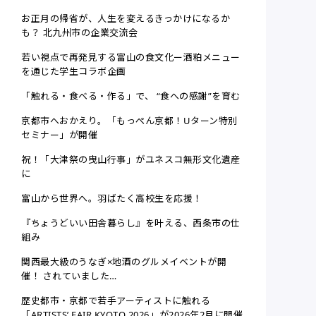
お正月の帰省が、人生を変えるきっかけになるか
も？ 北九州市の企業交流会
若い視点で再発見する富山の食文化ー酒粕メニュー
を通じた学生コラボ企画
「触れる・食べる・作る」で、 “食への感謝”を育む
京都市へおかえり。「もっぺん京都！Uターン特別
セミナー」が開催
祝！「大津祭の曳山行事」がユネスコ無形文化遺産
に
富山から世界へ。羽ばたく高校生を応援！
『ちょうどいい田舎暮らし』を叶える、西条市の仕
組み
関西最大級のうなぎ×地酒のグルメイベントが開
催！ されていました…
歴史都市・京都で若手アーティストに触れる
「ARTISTS’ FAIR KYOTO 2026」が2026年2月に開催