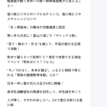
姫路城が開く世界への扉～姉妹城提携から見えるこ
と～
香川発ビジネスのリアルなチャンス。香川県ビジネ
スチャレンジコンペ
「あゝ野麦峠」の舞台が労働遺産に認定
寒い冬も元気に！富山で過ごす「デトックス旅」
“見て・触れて・作る”を通じて、宇宙の魅力を五感
で体験！
熊本で暮らすって実際どう？東京で体感できる移住
イベント『熊本はどう？フェス』
“モノではなく、未来を贈る”。ふるさと納税で得ら
れる「家族の健康教育体験」とは？
日本一早い夏の花火大会が4月に開催！
奥浜名湖展望台の再建を記念して、浜名湖を歩こう
人が輝く、かがわのあしたへ。DXで進化を続ける香
川県