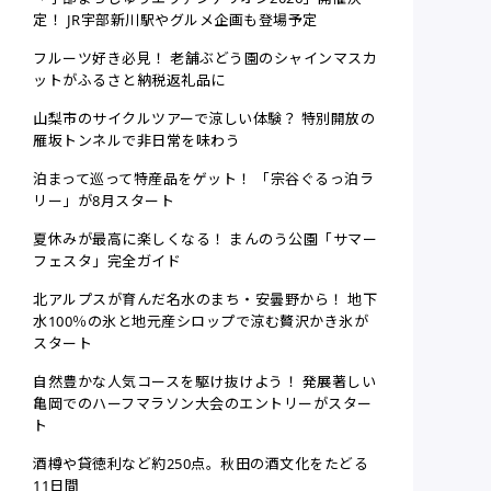
定！ JR宇部新川駅やグルメ企画も登場予定
フルーツ好き必見！ 老舗ぶどう園のシャインマスカ
ットがふるさと納税返礼品に
山梨市のサイクルツアーで涼しい体験？ 特別開放の
雁坂トンネルで非日常を味わう
泊まって巡って特産品をゲット！ 「宗谷ぐるっ泊ラ
リー」が8月スタート
夏休みが最高に楽しくなる！ まんのう公園「サマー
フェスタ」完全ガイド
北アルプスが育んだ名水のまち・安曇野から！ 地下
水100％の氷と地元産シロップで涼む贅沢かき氷が
スタート
自然豊かな人気コースを駆け抜けよう！ 発展著しい
亀岡でのハーフマラソン大会のエントリーがスター
ト
酒樽や貸徳利など約250点。秋田の酒文化をたどる
11日間