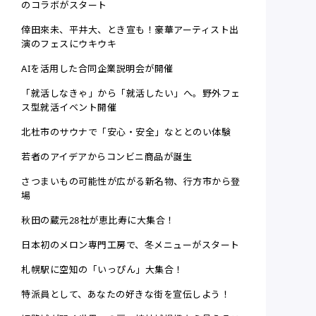
のコラボがスタート
倖田來未、平井大、とき宣も！豪華アーティスト出
演のフェスにウキウキ
AIを活用した合同企業説明会が開催
「就活しなきゃ」から「就活したい」へ。野外フェ
ス型就活イベント開催
北杜市のサウナで「安心・安全」なととのい体験
若者のアイデアからコンビニ商品が誕生
さつまいもの可能性が広がる新名物、行方市から登
場
秋田の蔵元28社が恵比寿に大集合！
日本初のメロン専門工房で、冬メニューがスタート
札幌駅に空知の「いっぴん」大集合！
特派員として、あなたの好きな街を宣伝しよう！