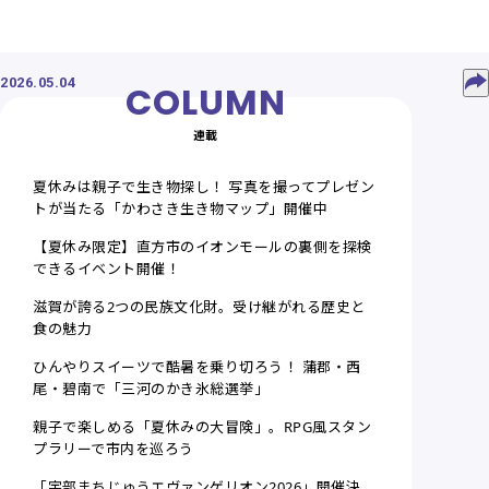
2026.05.04
連載
夏休みは親子で生き物探し！ 写真を撮ってプレゼン
トが当たる「かわさき生き物マップ」開催中
【夏休み限定】直方市のイオンモールの裏側を探検
できるイベント開催！
滋賀が誇る2つの民族文化財。受け継がれる歴史と
食の魅力
ひんやりスイーツで酷暑を乗り切ろう！ 蒲郡・西
尾・碧南で「三河のかき氷総選挙」
親子で楽しめる「夏休みの大冒険」。RPG風スタン
プラリーで市内を巡ろう
「宇部まちじゅうエヴァンゲリオン2026」開催決