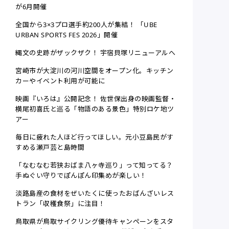
が6月開催
全国から3×3プロ選手約200人が集結！ 「UBE
URBAN SPORTS FES 2026」開催
縄文の史跡がザックザク！ 宇宿貝塚リニューアルへ
宮崎市が大淀川の河川空間をオープン化。キッチン
カーやイベント利用が可能に
映画『いろは』公開記念！ 佐世保出身の映画監督・
横尾初喜氏と巡る「物語のある景色」特別ロケ地ツ
アー
毎日に疲れた人ほど行ってほしい。元小豆島民がす
すめる瀬戸芸と島時間
「なむなむ若狭おばま八ヶ寺巡り」って知ってる？
手ぬぐい守りでぽんぽん印集めが楽しい！
淡路島産の食材をぜいたくに使ったおばんざいレス
トラン「収穫食祭」に注目！
鳥取県が鳥取サイクリング優待キャンペーンをスタ