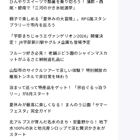
ひんやりスイーツで酷暑を乗り切ろう！ 蒲郡・西
尾・碧南で「三河のかき氷総選挙」
親子で楽しめる「夏休みの大冒険」。RPG風スタン
プラリーで市内を巡ろう
「宇部まちじゅうエヴァンゲリオン2026」開催決
定！ JR宇部新川駅やグルメ企画も登場予定
フルーツ好き必見！ 老舗ぶどう園のシャインマスカ
ットがふるさと納税返礼品に
山梨市のサイクルツアーで涼しい体験？ 特別開放の
雁坂トンネルで非日常を味わう
泊まって巡って特産品をゲット！ 「宗谷ぐるっ泊ラ
リー」が8月スタート
夏休みが最高に楽しくなる！ まんのう公園「サマー
フェスタ」完全ガイド
北アルプスが育んだ名水のまち・安曇野から！ 地下
水100％の氷と地元産シロップで涼む贅沢かき氷が
スタート