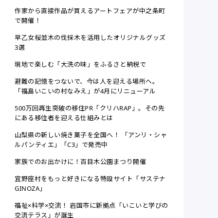
作家から直接作品が買えるアートフェアが中之条町
で開催！
早乙女桜並木の伐採木を活用したオリジナルグッズ
3選
現地で楽しむ「大洗の味」をふるさと納税で
避難の記憶をつないで、今は人を迎える場所へ。
「福島いこいの村なみえ」が4月にリニューアル
500万回再生突破の移住PR「クリハRAP」。その先
にある移住者を迎える仕組みとは
山梨県の新しい焼き菓子を全国へ！ 「アンリ・シャ
ルパンティエ」「C3」で発売中
家族でのお出かけに！百目木公園まつり開催
宜野座村をもっと好きになる特設サイト「サステナ
GINOZA」
福祉×科学×交流！ 岩国市に新拠点「いこいと学びの
交流テラス」が誕生