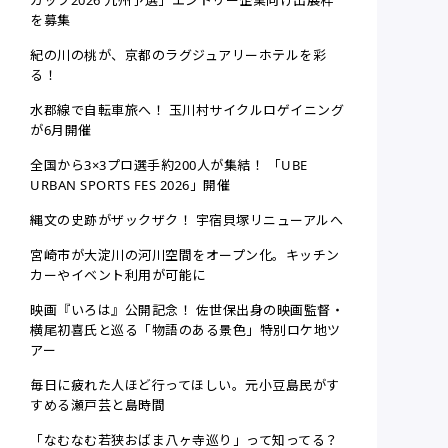
を募集
紀の川の桃が、京都のラグジュアリーホテルを彩
る！
水郡線で自転車旅へ！ 玉川村サイクルロゲイニング
が6月開催
全国から3×3プロ選手約200人が集結！ 「UBE
URBAN SPORTS FES 2026」開催
縄文の史跡がザックザク！ 宇宿貝塚リニューアルへ
宮崎市が大淀川の河川空間をオープン化。キッチン
カーやイベント利用が可能に
映画『いろは』公開記念！ 佐世保出身の映画監督・
横尾初喜氏と巡る「物語のある景色」特別ロケ地ツ
アー
毎日に疲れた人ほど行ってほしい。元小豆島民がす
すめる瀬戸芸と島時間
「なむなむ若狭おばま八ヶ寺巡り」って知ってる？