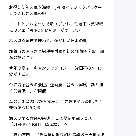
お得に伊勢志摩を満喫！ JALダイナミックパッケー
ジで楽しむ志摩の旅
アートとまちをつなぐ新スポット。佐倉市立美術館
にカフェ「APRON MARK」がオープン
栃木県真岡市で味わう、懐かしい日本の夏
加賀市のふるさと納税寄附額が初の10億円突破。躍
進の鍵とは？
今年の夏は「キャンプでメロン」。鉾田市のメロン
愛がすごい
今に残る合戦の景色。企画展「合戦図屏風—語り描
く武勇伝―」が開催
森の芸術祭2027が開催決定！ 井倉洞や奈義町現代
美術館など9会場
満天の星と音楽の祭典！ この夏は星空フェス
「STARRY NIGHT FES 2026」へ
上限10万円！ ごみ減量に取り組む事業者を支援する