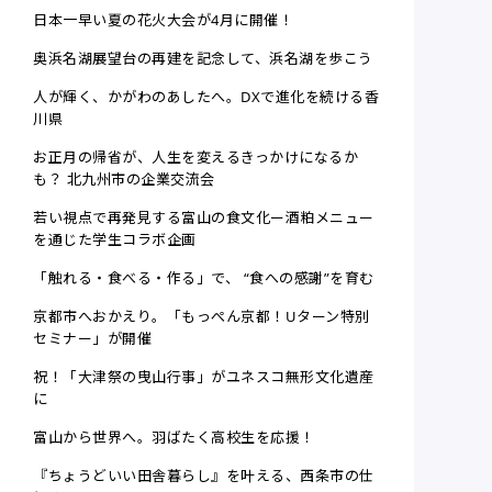
日本一早い夏の花火大会が4月に開催！
奥浜名湖展望台の再建を記念して、浜名湖を歩こう
人が輝く、かがわのあしたへ。DXで進化を続ける香
川県
お正月の帰省が、人生を変えるきっかけになるか
も？ 北九州市の企業交流会
若い視点で再発見する富山の食文化ー酒粕メニュー
を通じた学生コラボ企画
「触れる・食べる・作る」で、 “食への感謝”を育む
京都市へおかえり。「もっぺん京都！Uターン特別
セミナー」が開催
祝！「大津祭の曳山行事」がユネスコ無形文化遺産
に
富山から世界へ。羽ばたく高校生を応援！
『ちょうどいい田舎暮らし』を叶える、西条市の仕