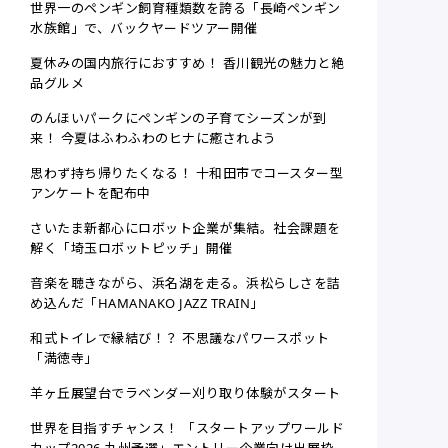
世界一のペンギン飼育種類数を誇る「長崎ペンギン
水族館」で、バックヤードツアー開催
夏休みの国内旅行におすすめ！ 香川観光の魅力と絶
品グルメ
のんほいパークにペンギンの子育てシーズンが到
来！ 今夏はふわふわのヒナに癒されよう
思わず持ち帰りたくなる！ 十和田市でコースター型
アンケートを配布中
さいたま新都心にロボット企業が集結。社会課題を
解く「埼玉ロボットピッチ」開催
音楽を聴きながら、浜名湖を走る。浜松らしさを詰
め込んだ「HAMANAKO JAZZ TRAIN」
和式トイレで縁結び！？ 不思議なパワースポット
「満徳寺」
羊ヶ丘展望台でラベンダー刈り取り体験がスタート
世界を目指すチャンス！ 「スタートアップワールド
カップ2026 九州予選」エントリー企業向け出展枠