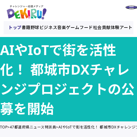
トップ
書籍
野球
ビジネス
音楽
ゲーム
フード
社会貢献
体験
アート
AIやIoTで街を活性
化！ 都城市DXチャレ
ンジプロジェクトの公
募を開始
TOP
47都道府県ニュース特派員
AIやIoTで街を活性化！ 都城市DXチャレン