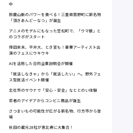
中
鈴鹿山脈のパワーを食べる！三重県菰野町に新名物
「頂きあんどーなつ」が誕生
アニメのモデルにもなった笠松町で、「ウマ娘」と
のコラボがスタート
倖田來未、平井大、とき宣も！豪華アーティスト出
演のフェスにウキウキ
AIを活用した合同企業説明会が開催
「就活しなきゃ」から「就活したい」へ。野外フェ
ス型就活イベント開催
北杜市のサウナで「安心・安全」なととのい体験
若者のアイデアからコンビニ商品が誕生
さつまいもの可能性が広がる新名物、行方市から登
場
秋田の蔵元28社が恵比寿に大集合！