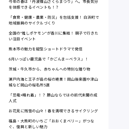
今年の春は「丹波篠山さくらまつり」へ。市長気分
を体感できるイベントも！？
「食育・健康・農業・防災」を包括支援！ 白浜町で
地域振興のサイクルづくり
全国の“推しポケモン”が香川に集結！ 親子で行きた
い注目イベント
熊本市の魅力を縦型ショートドラマで発信
6月いっぱい鹿児島で「かごんまーベラス」！
茨城・牛久市から、赤ちゃんへの特別な贈り物
瀬戸内海と王子が岳の桜の絶景！岡山後楽園や津山
城など岡山の桜名所5選
「恐竜×晴れ着」！？ 勝山ならではの前代未聞の成
人式
お花見に残雪の山々！春を満喫できるサイクリング
福島・大熊町のいちご「おおくまベリー」がつな
ぐ、復興と新しい魅力