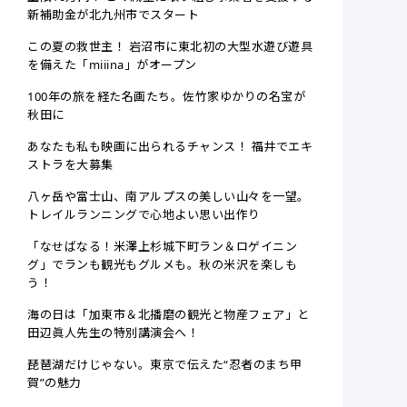
新補助金が北九州市でスタート
この夏の救世主！ 岩沼市に東北初の大型水遊び遊具
を備えた「miiina」がオープン
100年の旅を経た名画たち。佐竹家ゆかりの名宝が
秋田に
あなたも私も映画に出られるチャンス！ 福井でエキ
ストラを大募集
八ヶ岳や富士山、南アルプスの美しい山々を一望。
トレイルランニングで心地よい思い出作り
「なせばなる！米澤上杉城下町ラン＆ロゲイニン
グ」でランも観光もグルメも。秋の米沢を楽しも
う！
海の日は「加東市＆北播磨の観光と物産フェア」と
田辺眞人先生の特別講演会へ！
琵琶湖だけじゃない。東京で伝えた“忍者のまち甲
賀”の魅力