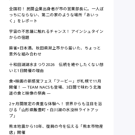
全国初！ 民間企業出身者が市の営業部長に。一人ぼ
っちにならない、第二の家のような場所「あいっ
く」をレポート
宇宙の不思議に触れるチャンス！ アインシュタイン
からの宿題
麻雀×日本酒。秋田県潟上市から届いた、ちょっと
意外な組み合わせ
十和田湖湖水まつり2026 伝統を絶やしたくない想
いと1日開催の理由
食×映画の新感覚フェス「フービー」が札幌で11月
開催！ ― TEAM NACSも登場、3日間で味わう北海
道の食と映像の祭典 ―
2ヶ月間限定の貴重な体験へ！ 世界からも注目を浴
びる「山形県飯豊町・白川湖の水没林ライトアッ
プ」
熊本地震から10年、復興の今を伝える「熊本市物産
店」開催