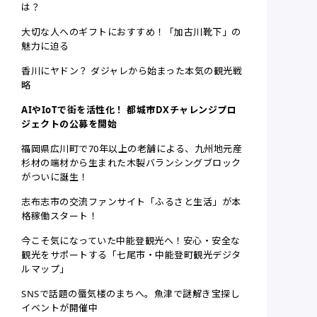
は？
大切な人へのギフトにおすすめ！「加古川靴下」の
魅力に迫る
香川にヤドン？ ダジャレから始まった本気の観光戦
略
AIやIoTで街を活性化！ 都城市DXチャレンジプロ
ジェクトの公募を開始
福岡県広川町で70年以上の老舗による、九州地元産
杉材の端材から生まれた木製バランシングブロック
がついに誕生！
志布志市の交流ファンサイト「ふるさと生活」が本
格稼働スタート！
今こそ気になっていた中能登観光へ！安心・安全な
観光をサポートする「七尾市・中能登町観光デジタ
ルマップ」
SNSで話題の蜃気楼のまちへ。魚津で謎解き宝探し
イベントが開催中