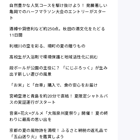
自然豊かな人気コースを駆け抜けよう！ 発展著しい
亀岡でのハーフマラソン大会のエントリーがスター
ト
酒樽や貸徳利など約250点。秋田の酒文化をたどる
11日間
利根川の空を彩る、境町の夏の贈りもの
高校生が入浴剤で環境保護と地域活性化に挑む
段ボールが公園の主役に？ 「にじぶろっく」が生み
出す新しい遊びの風景
「お米」と「台車」購入で、食の安心をお届け
宮崎空港と青島を約20分で直結！ 夏限定シャトルバ
スの実証運行がスタート
音楽×花火×グルメ「大阪泉州夏祭り」開催！ 夏の終
わりに最高の思い出を
京都の夏の風物詩を満喫！ ふるさと納税の返礼品で
「五山送り火」を鑑賞しよう