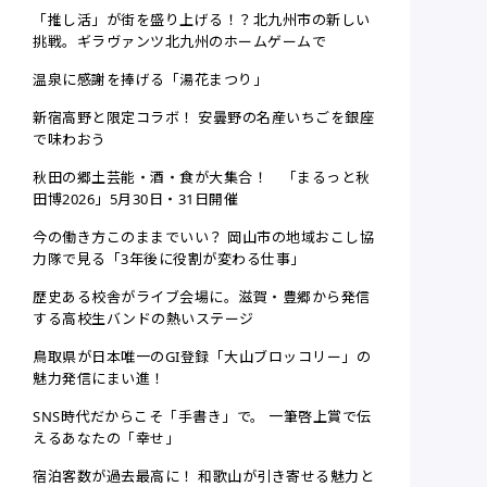
「推し活」が街を盛り上げる！？北九州市の新しい
挑戦。ギラヴァンツ北九州のホームゲームで
温泉に感謝を捧げる「湯花まつり」
新宿高野と限定コラボ！ 安曇野の名産いちごを銀座
で味わおう
秋田の郷土芸能・酒・食が大集合！ 「まるっと秋
田博2026」5月30日・31日開催
今の働き方このままでいい？ 岡山市の地域おこし協
力隊で見る「3年後に役割が変わる仕事」
歴史ある校舎がライブ会場に。滋賀・豊郷から発信
する高校生バンドの熱いステージ
鳥取県が日本唯一のGI登録「大山ブロッコリー」の
魅力発信にまい進！
SNS時代だからこそ「手書き」で。 一筆啓上賞で伝
えるあなたの「幸せ」
宿泊客数が過去最高に！ 和歌山が引き寄せる魅力と