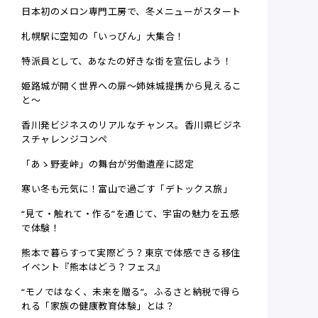
日本初のメロン専門工房で、冬メニューがスタート
札幌駅に空知の「いっぴん」大集合！
特派員として、あなたの好きな街を宣伝しよう！
姫路城が開く世界への扉～姉妹城提携から見えるこ
と～
香川発ビジネスのリアルなチャンス。香川県ビジネ
スチャレンジコンペ
「あゝ野麦峠」の舞台が労働遺産に認定
寒い冬も元気に！富山で過ごす「デトックス旅」
“見て・触れて・作る”を通じて、宇宙の魅力を五感
で体験！
熊本で暮らすって実際どう？東京で体感できる移住
イベント『熊本はどう？フェス』
“モノではなく、未来を贈る”。ふるさと納税で得ら
れる「家族の健康教育体験」とは？