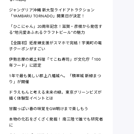
ジャングリア沖縄 新大型ライドアトラクション
「YAMBARU TORNADO」開業日が決定！
「ひこにゃん」20周年記念！滋賀・彦根から発信す
る“地元愛あふれるクラフトビール”の魅力
【全国初】妊産婦支援がスマホで完結！宇美町の電
子クーポンがすごい
伊勢志摩の郷土料理「てこね寿司」が文化庁「100
年フード」に認定
1年で最も美しい郡上八幡城へ。「積翠城 新緑まつ
り」が開催
ドラえもんと考える未来の緑。東京グリーンビズが
描く体験型イベントとは
甘酸っぱい春の味覚をGW明けまで楽しもう
本物の化石をざくざく発掘！ 南三陸で誰でも研究者
に