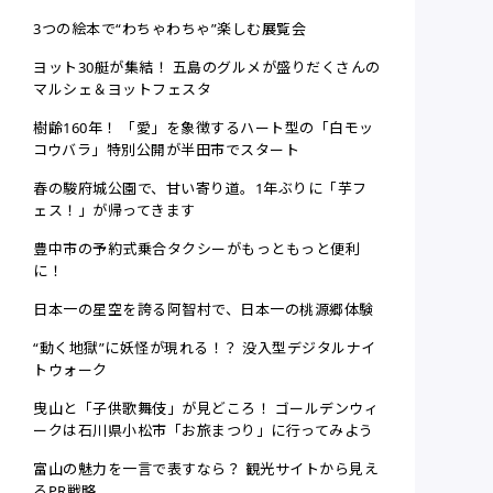
3つの絵本で“わちゃわちゃ”楽しむ展覧会
ヨット30艇が集結！ 五島のグルメが盛りだくさんの
マルシェ＆ヨットフェスタ
樹齢160年！ 「愛」を象徴するハート型の「白モッ
コウバラ」特別公開が半田市でスタート
春の駿府城公園で、甘い寄り道。1年ぶりに「芋フ
ェス！」が帰ってきます
豊中市の予約式乗合タクシーがもっともっと便利
に！
日本一の星空を誇る阿智村で、日本一の桃源郷体験
“動く地獄”に妖怪が現れる！？ 没入型デジタルナイ
トウォーク
曳山と「子供歌舞伎」が見どころ！ ゴールデンウィ
ークは石川県小松市「お旅まつり」に行ってみよう
富山の魅力を一言で表すなら？ 観光サイトから見え
るPR戦略