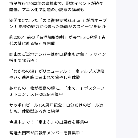
市制施行120周年の豊橋市で、記念イベントが続々
開催。アニメ化で話題の小説家の講演も
期間限定だった「のと復興支援Station」が再オープ
ン！ 能登の魅力がつまった新商品のスイーツを紹介
約2200年前の「有柄細形銅剣」が長門市に登場！古
代の謎に迫る特別展開催
岡山のご当地ナンバーは軽自動車も対象？ デザイン
採用で10万円！
「むかわの湯」がリニューアル！ 南アルプス連峰
や八ヶ岳連峰に囲まれて癒やしを体験
あなたの一枚が福島の顔に。「来て。」ポスターフ
ォトコンテスト-2026-開催中
サッポロビール150周年記念！自分だけのビール造
りも。体験型ふるさと納税
今週末まで！「京まふ」の出展者を募集中
常陸太田市が広報部メンバーを募集中！