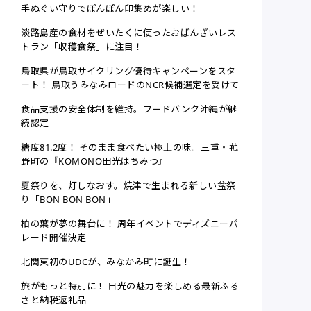
手ぬぐい守りでぽんぽん印集めが楽しい！
淡路島産の食材をぜいたくに使ったおばんざいレス
トラン「収穫食祭」に注目！
鳥取県が鳥取サイクリング優待キャンペーンをスタ
ート！ 鳥取うみなみロードのNCR候補選定を受けて
食品支援の安全体制を維持。フードバンク沖縄が継
続認定
糖度81.2度！ そのまま食べたい極上の味。三重・菰
野町の『KOMONO田光はちみつ』
夏祭りを、灯しなおす。焼津で生まれる新しい盆祭
り「BON BON BON」
柏の葉が夢の舞台に！ 周年イベントでディズニーパ
レード開催決定
北関東初のUDCが、みなかみ町に誕生！
旅がもっと特別に！ 日光の魅力を楽しめる最新ふる
さと納税返礼品