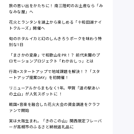
旅の思い出をかたちに！ 南三陸町のお土産なら「み
なみな屋」へ
花火とランタンを湖上から楽しめる「十和田湖ナイ
トクルーズ」開催へ
旬のホタルイカと幻のしんきろうポークを味わう特
別な1日
「まさかの変身」で和歌山をPR！？ 前代未聞のプ
ロモーションプロジェクト「わかおしっ」とは
行政×スタートアップで地域課題を解決！？「スタ
ートアップ提案DAY」を初開催！
リニューアルからまもなく1年。甲賀「道の駅あい
の土山」が人気スポットに ！
戦国×音楽を融合した花火大会の資金調達をクラフ
ァンで開始
実は大阪生まれ。「きのこの山」関西限定フレーバ
ーが高槻市のふるさと納税返礼品に