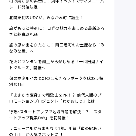
柏の葉が夢の舞台に！ 周年イベントでディズニーパ
レード開催決定
北関東初のUDCが、みなかみ町に誕生！
旅がもっと特別に！ 日光の魅力を楽しめる最新ふる
さと納税返礼品
旅の思い出をかたちに！ 南三陸町のお土産なら「み
なみな屋」へ
花火とランタンを湖上から楽しめる「十和田湖ナイ
トクルーズ」開催へ
旬のホタルイカと幻のしんきろうポークを味わう特
別な1日
「まさかの変身」で和歌山をPR！？ 前代未聞のプ
ロモーションプロジェクト「わかおしっ」とは
行政×スタートアップで地域課題を解決！？「スタ
ートアップ提案DAY」を初開催！
リニューアルからまもなく1年。甲賀「道の駅あい
の土山」が人気スポットに ！