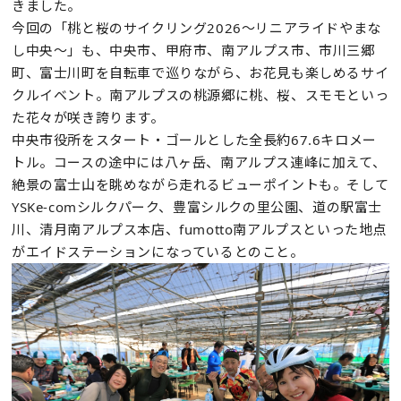
きました。
今回の「桃と桜のサイクリング2026～リニアライドやまな
し中央～」も、中央市、甲府市、南アルプス市、市川三郷
町、富士川町を自転車で巡りながら、お花見も楽しめるサイ
クルイベント。南アルプスの桃源郷に桃、桜、スモモといっ
た花々が咲き誇ります。
中央市役所をスタート・ゴールとした全長約67.6キロメー
トル。コースの途中には八ヶ岳、南アルプス連峰に加えて、
絶景の富士山を眺めながら走れるビューポイントも。そして
YSKe-comシルクパーク、豊富シルクの里公園、道の駅富士
川、清月南アルプス本店、fumotto南アルプスといった地点
がエイドステーションになっているとのこと。