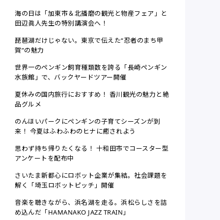
海の日は「加東市＆北播磨の観光と物産フェア」と
田辺眞人先生の特別講演会へ！
琵琶湖だけじゃない。東京で伝えた“忍者のまち甲
賀”の魅力
世界一のペンギン飼育種類数を誇る「長崎ペンギン
水族館」で、バックヤードツアー開催
夏休みの国内旅行におすすめ！ 香川観光の魅力と絶
品グルメ
のんほいパークにペンギンの子育てシーズンが到
来！ 今夏はふわふわのヒナに癒されよう
思わず持ち帰りたくなる！ 十和田市でコースター型
アンケートを配布中
さいたま新都心にロボット企業が集結。社会課題を
解く「埼玉ロボットピッチ」開催
音楽を聴きながら、浜名湖を走る。浜松らしさを詰
め込んだ「HAMANAKO JAZZ TRAIN」