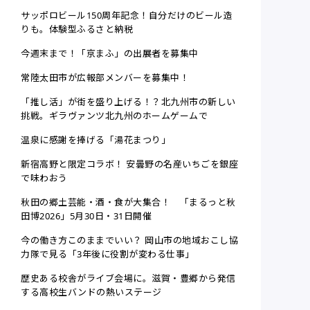
サッポロビール150周年記念！自分だけのビール造
りも。体験型ふるさと納税
今週末まで！「京まふ」の出展者を募集中
常陸太田市が広報部メンバーを募集中！
「推し活」が街を盛り上げる！？北九州市の新しい
挑戦。ギラヴァンツ北九州のホームゲームで
温泉に感謝を捧げる「湯花まつり」
新宿高野と限定コラボ！ 安曇野の名産いちごを銀座
で味わおう
秋田の郷土芸能・酒・食が大集合！ 「まるっと秋
田博2026」5月30日・31日開催
今の働き方このままでいい？ 岡山市の地域おこし協
力隊で見る「3年後に役割が変わる仕事」
歴史ある校舎がライブ会場に。滋賀・豊郷から発信
する高校生バンドの熱いステージ