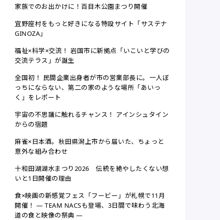
家族でのお出かけに！百目木公園まつり開催
宜野座村をもっと好きになる特設サイト「サステナ
GINOZA」
福祉×科学×交流！ 岩国市に新拠点「いこいと学びの
交流テラス」が誕生
全国初！ 民間企業出身者が市の営業部長に。一人ぼ
っちにならない、第二の家のような場所「あいっ
く」をレポート
宇宙の不思議に触れるチャンス！ アインシュタイン
からの宿題
麻雀×日本酒。秋田県潟上市から届いた、ちょっと
意外な組み合わせ
十和田湖湖水まつり2026 伝統を絶やしたくない想
いと1日開催の理由
食×映画の新感覚フェス「フービー」が札幌で11月
開催！ ― TEAM NACSも登場、3日間で味わう北海
道の食と映像の祭典 ―