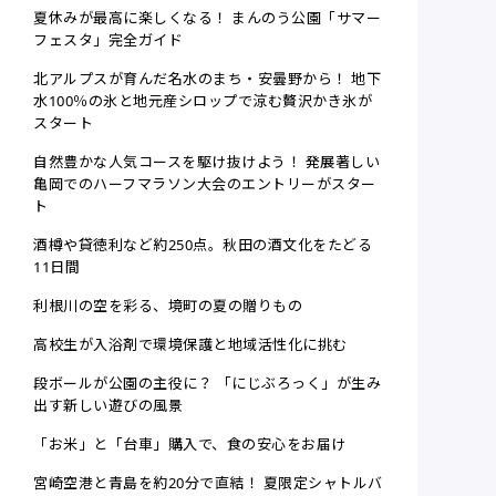
夏休みが最高に楽しくなる！ まんのう公園「サマー
フェスタ」完全ガイド
北アルプスが育んだ名水のまち・安曇野から！ 地下
水100％の氷と地元産シロップで涼む贅沢かき氷が
スタート
自然豊かな人気コースを駆け抜けよう！ 発展著しい
亀岡でのハーフマラソン大会のエントリーがスター
ト
酒樽や貸徳利など約250点。秋田の酒文化をたどる
11日間
利根川の空を彩る、境町の夏の贈りもの
高校生が入浴剤で環境保護と地域活性化に挑む
段ボールが公園の主役に？ 「にじぶろっく」が生み
出す新しい遊びの風景
「お米」と「台車」購入で、食の安心をお届け
宮崎空港と青島を約20分で直結！ 夏限定シャトルバ