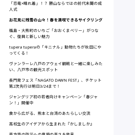
「恐竜×晴れ着」！？ 勝山ならではの前代未聞の成
人式
お花見に残雪の山々！春を満喫できるサイクリング
福島・大熊町のいちご「おおくまベリー」がつな
ぐ、復興と新しい魅力
tupera tuperaの「キニナル」動物たちが秋田にや
ってくる！
ヴァンラーレ八戸のアウェイ観戦と一緒に楽しみた
い、八戸市の観光スポット
長門発フェス「NAGATO DAWN FEST」、チケット
第2次先行は明日3/24まで！
ジャングリア初の若者向けキャンペーン「春ジャ
ン！」開催中
食から広がる、熊本と台湾のあたらしい交流
高校生のアイデアから生まれた『かしましか』
直方市の防災への意識の高さを発見