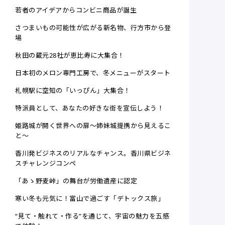
若者のアイデアからコンビニ商品が誕生
さつまいもの可能性が広がる新名物、行方市から登
場
秋田の蔵元28社が恵比寿に大集合！
日本初のメロン専門工房で、冬メニューがスタート
札幌駅に空知の「いっぴん」大集合！
特派員として、あなたの好きな街を宣伝しよう！
姫路城が開く世界への扉～姉妹城提携から見えるこ
と～
香川発ビジネスのリアルなチャンス。香川県ビジネ
スチャレンジコンペ
「あゝ野麦峠」の舞台が労働遺産に認定
寒い冬も元気に！富山で過ごす「デトックス旅」
“見て・触れて・作る”を通じて、宇宙の魅力を五感