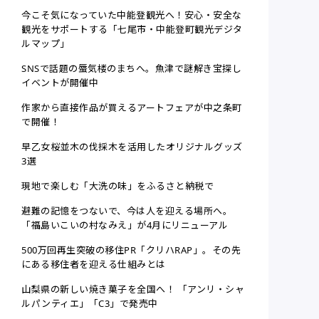
今こそ気になっていた中能登観光へ！安心・安全な
観光をサポートする「七尾市・中能登町観光デジタ
ルマップ」
SNSで話題の蜃気楼のまちへ。魚津で謎解き宝探し
イベントが開催中
作家から直接作品が買えるアートフェアが中之条町
で開催！
早乙女桜並木の伐採木を活用したオリジナルグッズ
3選
現地で楽しむ「大洗の味」をふるさと納税で
避難の記憶をつないで、今は人を迎える場所へ。
「福島いこいの村なみえ」が4月にリニューアル
500万回再生突破の移住PR「クリハRAP」。その先
にある移住者を迎える仕組みとは
山梨県の新しい焼き菓子を全国へ！ 「アンリ・シャ
ルパンティエ」「C3」で発売中