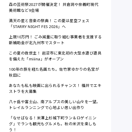
森の芸術祭2027が開催決定！ 井倉洞や奈義町現代
美術館など9会場
満天の星と音楽の祭典！ この夏は星空フェス
「STARRY NIGHT FES 2026」へ
上限10万円！ ごみ減量に取り組む事業者を支援する
新補助金が北九州市でスタート
この夏の救世主！ 岩沼市に東北初の大型水遊び遊具
を備えた「miiina」がオープン
100年の旅を経た名画たち。佐竹家ゆかりの名宝が
秋田に
あなたも私も映画に出られるチャンス！ 福井でエキ
ストラを大募集
八ヶ岳や富士山、南アルプスの美しい山々を一望。
トレイルランニングで心地よい思い出作り
「なせばなる！米澤上杉城下町ラン＆ロゲイニン
グ」でランも観光もグルメも。秋の米沢を楽しも
う！