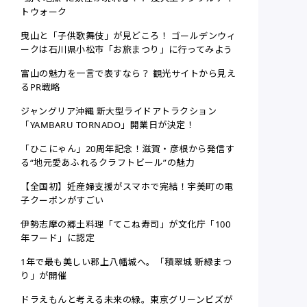
トウォーク
曳山と「子供歌舞伎」が見どころ！ ゴールデンウィ
ークは石川県小松市「お旅まつり」に行ってみよう
富山の魅力を一言で表すなら？ 観光サイトから見え
るPR戦略
ジャングリア沖縄 新大型ライドアトラクション
「YAMBARU TORNADO」開業日が決定！
「ひこにゃん」20周年記念！滋賀・彦根から発信す
る“地元愛あふれるクラフトビール”の魅力
【全国初】妊産婦支援がスマホで完結！宇美町の電
子クーポンがすごい
伊勢志摩の郷土料理「てこね寿司」が文化庁「100
年フード」に認定
1年で最も美しい郡上八幡城へ。「積翠城 新緑まつ
り」が開催
ドラえもんと考える未来の緑。東京グリーンビズが