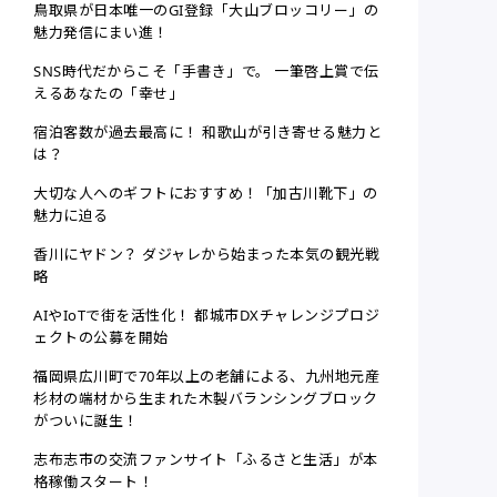
鳥取県が日本唯一のGI登録「大山ブロッコリー」の
魅力発信にまい進！
SNS時代だからこそ「手書き」で。 一筆啓上賞で伝
えるあなたの「幸せ」
宿泊客数が過去最高に！ 和歌山が引き寄せる魅力と
は？
大切な人へのギフトにおすすめ！「加古川靴下」の
魅力に迫る
香川にヤドン？ ダジャレから始まった本気の観光戦
略
AIやIoTで街を活性化！ 都城市DXチャレンジプロジ
ェクトの公募を開始
福岡県広川町で70年以上の老舗による、九州地元産
杉材の端材から生まれた木製バランシングブロック
がついに誕生！
志布志市の交流ファンサイト「ふるさと生活」が本
格稼働スタート！