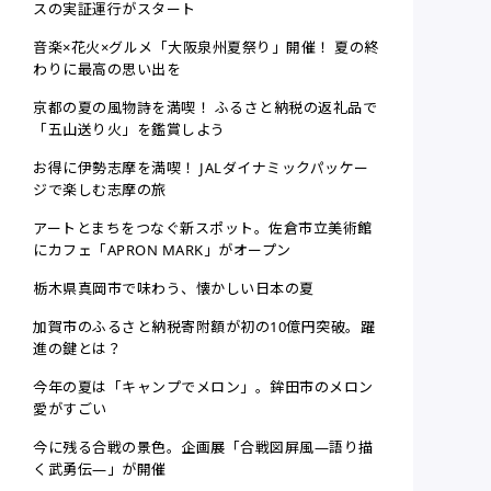
スの実証運行がスタート
音楽×花火×グルメ「大阪泉州夏祭り」開催！ 夏の終
わりに最高の思い出を
京都の夏の風物詩を満喫！ ふるさと納税の返礼品で
「五山送り火」を鑑賞しよう
お得に伊勢志摩を満喫！ JALダイナミックパッケー
ジで楽しむ志摩の旅
アートとまちをつなぐ新スポット。佐倉市立美術館
にカフェ「APRON MARK」がオープン
栃木県真岡市で味わう、懐かしい日本の夏
加賀市のふるさと納税寄附額が初の10億円突破。躍
進の鍵とは？
今年の夏は「キャンプでメロン」。鉾田市のメロン
愛がすごい
今に残る合戦の景色。企画展「合戦図屏風—語り描
く武勇伝―」が開催