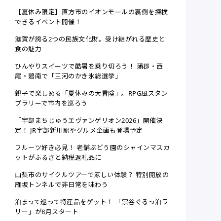
【夏休み限定】直方市のイオンモールの裏側を探検
できるイベント開催！
滋賀が誇る2つの民族文化財。受け継がれる歴史と
食の魅力
ひんやりスイーツで酷暑を乗り切ろう！ 蒲郡・西
尾・碧南で「三河のかき氷総選挙」
親子で楽しめる「夏休みの大冒険」。RPG風スタン
プラリーで市内を巡ろう
「宇部まちじゅうエヴァンゲリオン2026」開催決
定！ JR宇部新川駅やグルメ企画も登場予定
フルーツ好き必見！ 老舗ぶどう園のシャインマスカ
ットがふるさと納税返礼品に
山梨市のサイクルツアーで涼しい体験？ 特別開放の
雁坂トンネルで非日常を味わう
泊まって巡って特産品をゲット！ 「宗谷ぐるっ泊ラ
リー」が8月スタート