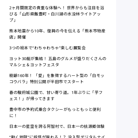
2ヶ月間限定の貴重な体験へ！ 世界からも注目を浴
びる「山形県飯豊町・白川湖の水没林ライトアッ
プ」
熊本地震から10年、復興の今を伝える「熊本市物産
店」開催
3つの絵本で“わちゃわちゃ”楽しむ展覧会
ヨット30艇が集結！ 五島のグルメが盛りだくさんの
マルシェ＆ヨットフェスタ
樹齢160年！ 「愛」を象徴するハート型の「白モッ
コウバラ」特別公開が半田市でスタート
春の駿府城公園で、甘い寄り道。1年ぶりに「芋フ
ェス！」が帰ってきます
豊中市の予約式乗合タクシーがもっともっと便利
に！
日本一の星空を誇る阿智村で、日本一の桃源郷体験
“動く地獄”に妖怪が現れる！？ 没入型デジタルナイ