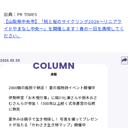
出典：PR TIMES
【山梨県中央市】「桃と桜のサイクリング2026～リニアラ
イドやまなし中央～」を開催します！春の一日を満喫してく
ださい。
2026.03.30
連載
2000個の風鈴で納涼！ 夏の風物詩イベント開催中
伊勢神宮「お木曳行事」に相川七瀬さんや鈴木おさ
むさんらが参加！ 1300年以上続く式年遷宮の伝統
に熱気
夏休みは親子で生き物探し！ 写真を撮ってプレゼン
トが当たる「かわさき生き物マップ」開催中