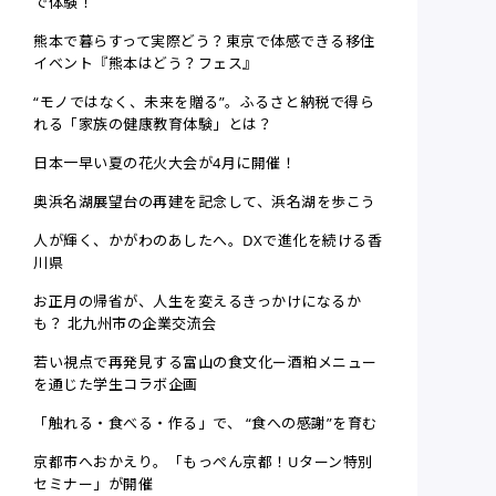
で体験！
熊本で暮らすって実際どう？東京で体感できる移住
イベント『熊本はどう？フェス』
“モノではなく、未来を贈る”。ふるさと納税で得ら
れる「家族の健康教育体験」とは？
日本一早い夏の花火大会が4月に開催！
奥浜名湖展望台の再建を記念して、浜名湖を歩こう
人が輝く、かがわのあしたへ。DXで進化を続ける香
川県
お正月の帰省が、人生を変えるきっかけになるか
も？ 北九州市の企業交流会
若い視点で再発見する富山の食文化ー酒粕メニュー
を通じた学生コラボ企画
「触れる・食べる・作る」で、 “食への感謝”を育む
京都市へおかえり。「もっぺん京都！Uターン特別
セミナー」が開催