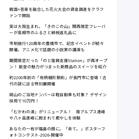
戦国×音楽を融合した花火大会の資金調達をクラフ
ァンで開始
実は大阪生まれ。「きのこの山」関西限定フレーバ
ーが高槻市のふるさと納税返礼品に
市制施行120周年の豊橋市で、記念イベントが続々
開催。アニメ化で話題の小説家の講演も
期間限定だった「のと復興支援Station」が再オープ
ン！ 能登の魅力がつまった新商品のスイーツを紹介
約2200年前の「有柄細形銅剣」が長門市に登場！古
代の謎に迫る特別展開催
岡山のご当地ナンバーは軽自動車も対象？ デザイン
採用で10万円！
「むかわの湯」がリニューアル！ 南アルプス連峰
や八ヶ岳連峰に囲まれて癒やしを体験
あなたの一枚が福島の顔に。「来て。」ポスターフ
ォトコンテスト-2026-開催中