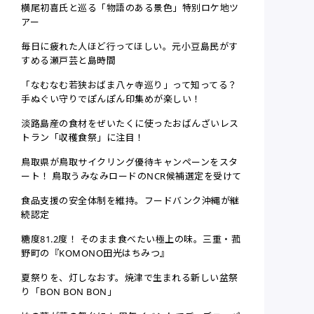
横尾初喜氏と巡る「物語のある景色」特別ロケ地ツ
アー
毎日に疲れた人ほど行ってほしい。元小豆島民がす
すめる瀬戸芸と島時間
「なむなむ若狭おばま八ヶ寺巡り」って知ってる？
手ぬぐい守りでぽんぽん印集めが楽しい！
淡路島産の食材をぜいたくに使ったおばんざいレス
トラン「収穫食祭」に注目！
鳥取県が鳥取サイクリング優待キャンペーンをスタ
ート！ 鳥取うみなみロードのNCR候補選定を受けて
食品支援の安全体制を維持。フードバンク沖縄が継
続認定
糖度81.2度！ そのまま食べたい極上の味。三重・菰
野町の『KOMONO田光はちみつ』
夏祭りを、灯しなおす。焼津で生まれる新しい盆祭
り「BON BON BON」