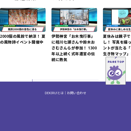
2000個の風鈴で納涼！ 夏
伊勢神宮「お木曳行事」
夏休みは親子で
の風物詩イベント開催中
に相川七瀬さんや鈴木お
し！ 写真を撮
さむさんらが参加！ 1300
ントが当たる「
年以上続く式年遷宮の伝
生き物マップ」
統に熱気
PAGE TOP
DEKIRU!とは
お問い合わせ