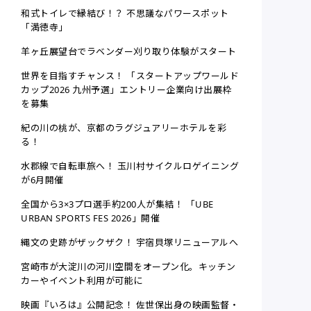
和式トイレで縁結び！？ 不思議なパワースポット
「満徳寺」
羊ヶ丘展望台でラベンダー刈り取り体験がスタート
世界を目指すチャンス！ 「スタートアップワールド
カップ2026 九州予選」エントリー企業向け出展枠
を募集
紀の川の桃が、京都のラグジュアリーホテルを彩
る！
水郡線で自転車旅へ！ 玉川村サイクルロゲイニング
が6月開催
全国から3×3プロ選手約200人が集結！ 「UBE
URBAN SPORTS FES 2026」開催
縄文の史跡がザックザク！ 宇宿貝塚リニューアルへ
宮崎市が大淀川の河川空間をオープン化。キッチン
カーやイベント利用が可能に
映画『いろは』公開記念！ 佐世保出身の映画監督・