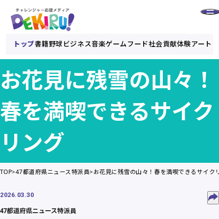
トップ
書籍
野球
ビジネス
音楽
ゲーム
フード
社会貢献
体験
アート
お花見に残雪の山々！
春を満喫できるサイク
リング
TOP
47都道府県ニュース特派員
お花見に残雪の山々！春を満喫できるサイク
2026.03.30
47都道府県ニュース特派員