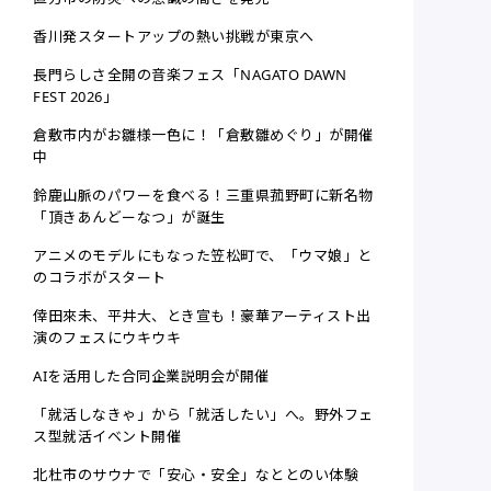
香川発スタートアップの熱い挑戦が東京へ
長門らしさ全開の音楽フェス「NAGATO DAWN
FEST 2026」
倉敷市内がお雛様一色に！「倉敷雛めぐり」が開催
中
鈴鹿山脈のパワーを食べる！三重県菰野町に新名物
「頂きあんどーなつ」が誕生
アニメのモデルにもなった笠松町で、「ウマ娘」と
のコラボがスタート
倖田來未、平井大、とき宣も！豪華アーティスト出
演のフェスにウキウキ
AIを活用した合同企業説明会が開催
「就活しなきゃ」から「就活したい」へ。野外フェ
ス型就活イベント開催
北杜市のサウナで「安心・安全」なととのい体験