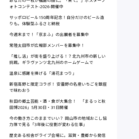
あなたの一枚が福島の顔に。「来て。」ポスターフ
ォトコンテスト-2026-開催中
サッポロビール150周年記念！自分だけのビール造
りも。体験型ふるさと納税
今週末まで！「京まふ」の出展者を募集中
常陸太田市が広報部メンバーを募集中！
「推し活」が街を盛り上げる！？北九州市の新しい
挑戦。ギラヴァンツ北九州のホームゲームで
温泉に感謝を捧げる「湯花まつり」
新宿高野と限定コラボ！ 安曇野の名産いちごを銀座
で味わおう
秋田の郷土芸能・酒・食が大集合！ 「まるっと秋
田博2026」5月30日・31日開催
今の働き方このままでいい？ 岡山市の地域おこし協
力隊で見る「3年後に役割が変わる仕事」
歴史ある校舎がライブ会場に。滋賀・豊郷から発信