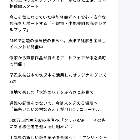
志布志市の交流ファンサイト「ふるさと生活」が本
格稼働スタート！
今こそ気になっていた中能登観光へ！安心・安全な
観光をサポートする「七尾市・中能登町観光デジタ
ルマップ」
SNSで話題の蜃気楼のまちへ。魚津で謎解き宝探し
イベントが開催中
作家から直接作品が買えるアートフェアが中之条町
で開催！
早乙女桜並木の伐採木を活用したオリジナルグッズ
3選
現地で楽しむ「大洗の味」をふるさと納税で
避難の記憶をつないで、今は人を迎える場所へ。
「福島いこいの村なみえ」が4月にリニューアル
500万回再生突破の移住PR「クリハRAP」。その先
にある移住者を迎える仕組みとは
山梨県の新しい焼き菓子を全国へ！ 「アンリ・シャ