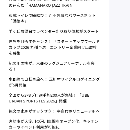
め込んだ「HAMANAKO JAZZ TRAIN」
和式トイレで縁結び！？ 不思議なパワースポット
「満徳寺」
羊ヶ丘展望台でラベンダー刈り取り体験がスタート
世界を目指すチャンス！ 「スタートアップワールド
カップ2026 九州予選」エントリー企業向け出展枠
を募集
紀の川の桃が、京都のラグジュアリーホテルを彩
る！
水郡線で自転車旅へ！ 玉川村サイクルロゲイニング
が6月開催
全国から3×3プロ選手約200人が集結！ 「UBE
URBAN SPORTS FES 2026」開催
縄文の史跡がザックザク！ 宇宿貝塚リニューアルへ
宮崎市が大淀川の河川空間をオープン化。キッチン
カーやイベント利用が可能に