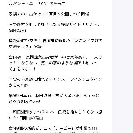
ルパンティエ」「C3」で発売中
家族でのお出かけに！百目木公園まつり開催
宜野座村をもっと好きになる特設サイト「サステナ
GINOZA」
福祉×科学×交流！ 岩国市に新拠点「いこいと学びの
交流テラス」が誕生
全国初！ 民間企業出身者が市の営業部長に。一人ぼ
っちにならない、第二の家のような場所「あいっ
く」をレポート
宇宙の不思議に触れるチャンス！ アインシュタイン
からの宿題
麻雀×日本酒。秋田県潟上市から届いた、ちょっと
意外な組み合わせ
十和田湖湖水まつり2026 伝統を絶やしたくない想
いと1日開催の理由
食×映画の新感覚フェス「フービー」が札幌で11月