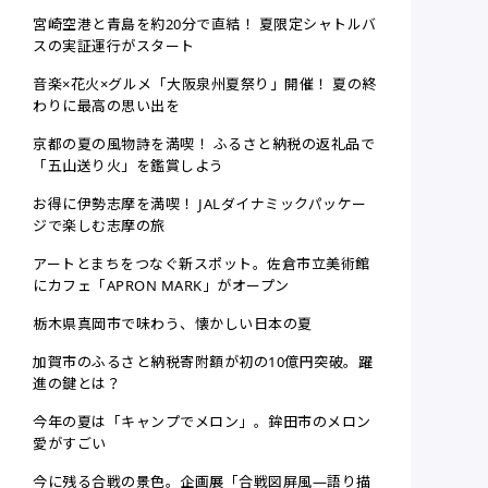
宮崎空港と青島を約20分で直結！ 夏限定シャトルバ
スの実証運行がスタート
音楽×花火×グルメ「大阪泉州夏祭り」開催！ 夏の終
わりに最高の思い出を
京都の夏の風物詩を満喫！ ふるさと納税の返礼品で
「五山送り火」を鑑賞しよう
お得に伊勢志摩を満喫！ JALダイナミックパッケー
ジで楽しむ志摩の旅
アートとまちをつなぐ新スポット。佐倉市立美術館
にカフェ「APRON MARK」がオープン
栃木県真岡市で味わう、懐かしい日本の夏
加賀市のふるさと納税寄附額が初の10億円突破。躍
進の鍵とは？
今年の夏は「キャンプでメロン」。鉾田市のメロン
愛がすごい
今に残る合戦の景色。企画展「合戦図屏風—語り描