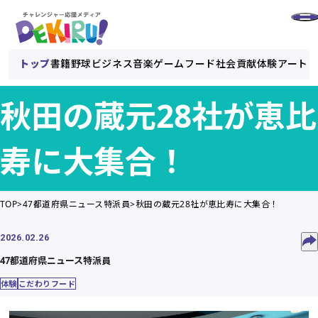
トップ
書籍
野球
ビジネス
音楽
ゲーム
フード
社会貢献
体験
アート
秋田の蔵元28社が恵比
寿に大集合！
TOP
47都道府県ニュース特派員
秋田の蔵元28社が恵比寿に大集合！
2026.02.26
47都道府県ニュース特派員
体験
こだわりフード