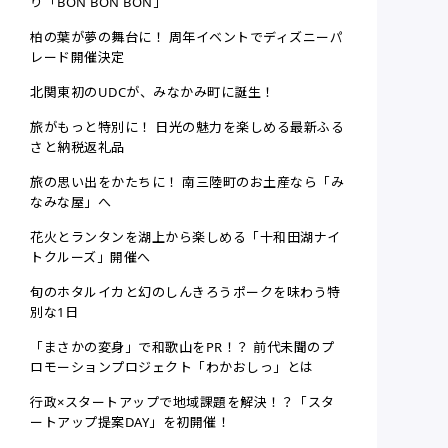
り「BON BON BON」
柏の葉が夢の舞台に！ 周年イベントでディズニーパ
レード開催決定
北関東初のUDCが、みなかみ町に誕生！
旅がもっと特別に！ 日光の魅力を楽しめる最新ふる
さと納税返礼品
旅の思い出をかたちに！ 南三陸町のお土産なら「み
なみな屋」へ
花火とランタンを湖上から楽しめる「十和田湖ナイ
トクルーズ」開催へ
旬のホタルイカと幻のしんきろうポークを味わう特
別な1日
「まさかの変身」で和歌山をPR！？ 前代未聞のプ
ロモーションプロジェクト「わかおしっ」とは
行政×スタートアップで地域課題を解決！？「スタ
ートアップ提案DAY」を初開催！