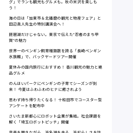
グ」でランも観光もグルメも。秋の米沢を楽しも
う！
海の日は「加東市＆北播磨の観光と物産フェア」と
田辺眞人先生の特別講演会へ！
琵琶湖だけじゃない。東京で伝えた“忍者のまち甲
賀”の魅力
世界一のペンギン飼育種類数を誇る「長崎ペンギン
水族館」で、バックヤードツアー開催
夏休みの国内旅行におすすめ！ 香川観光の魅力と絶
品グルメ
のんほいパークにペンギンの子育てシーズンが到
来！ 今夏はふわふわのヒナに癒されよう
思わず持ち帰りたくなる！ 十和田市でコースター型
アンケートを配布中
さいたま新都心にロボット企業が集結。社会課題を
解く「埼玉ロボットピッチ」開催
音楽を聴きながら、浜名湖を走る。浜松らしさを詰