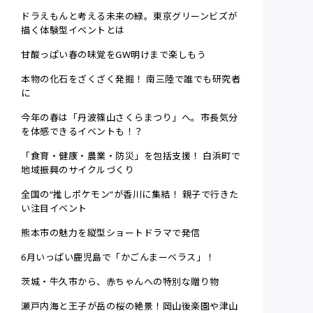
ドラえもんと考える未来の緑。東京グリーンビズが
描く体験型イベントとは
甘酸っぱい春の味覚をGW明けまで楽しもう
本物の化石をざくざく発掘！ 南三陸で誰でも研究者
に
今年の春は「丹波篠山さくらまつり」へ。市長気分
を体感できるイベントも！？
「食育・健康・農業・防災」を包括支援！ 白浜町で
地域振興のサイクルづくり
全国の“推しポケモン”が香川に集結！ 親子で行きた
い注目イベント
熊本市の魅力を縦型ショートドラマで発信
6月いっぱい鹿児島で「かごんまーベラス」！
茨城・牛久市から、赤ちゃんへの特別な贈り物
瀬戸内海と王子が岳の桜の絶景！岡山後楽園や津山