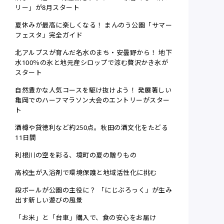
リー」が8月スタート
夏休みが最高に楽しくなる！ まんのう公園「サマー
フェスタ」完全ガイド
北アルプスが育んだ名水のまち・安曇野から！ 地下
水100％の氷と地元産シロップで涼む贅沢かき氷が
スタート
自然豊かな人気コースを駆け抜けよう！ 発展著しい
亀岡でのハーフマラソン大会のエントリーがスター
ト
酒樽や貸徳利など約250点。秋田の酒文化をたどる
11日間
利根川の空を彩る、境町の夏の贈りもの
高校生が入浴剤で環境保護と地域活性化に挑む
段ボールが公園の主役に？ 「にじぶろっく」が生み
出す新しい遊びの風景
「お米」と「台車」購入で、食の安心をお届け