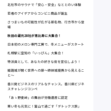
北杜市のサウナで「安心・安全」なととのい体験
若者のアイデアからコンビニ商品が誕生
さつまいもの可能性が広がる新名物、行方市から登
場
秋田の蔵元28社が恵比寿に大集合！
日本初のメロン専門工房で、冬メニューがスタート
札幌駅に空知の「いっぴん」大集合！
特派員として、あなたの好きな街を宣伝しよう！
姫路城が開く世界への扉～姉妹城提携から見えるこ
と～
香川発ビジネスのリアルなチャンス。香川県ビジネ
スチャレンジコンペ
「あゝ野麦峠」の舞台が労働遺産に認定
寒い冬も元気に！富山で過ごす「デトックス旅」