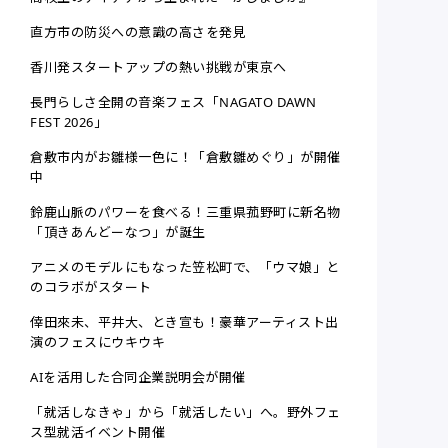
直方市の防災への意識の高さを発見
香川発スタートアップの熱い挑戦が東京へ
長門らしさ全開の音楽フェス「NAGATO DAWN
FEST 2026」
倉敷市内がお雛様一色に！「倉敷雛めぐり」が開催
中
鈴鹿山脈のパワーを食べる！三重県菰野町に新名物
「頂きあんどーなつ」が誕生
アニメのモデルにもなった笠松町で、「ウマ娘」と
のコラボがスタート
倖田來未、平井大、とき宣も！豪華アーティスト出
演のフェスにウキウキ
AIを活用した合同企業説明会が開催
「就活しなきゃ」から「就活したい」へ。野外フェ
ス型就活イベント開催