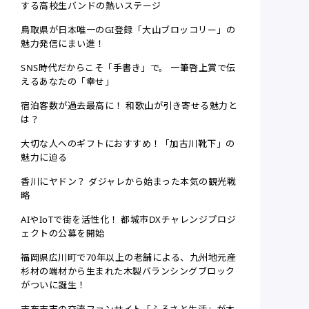
する高校生バンドの熱いステージ
鳥取県が日本唯一のGI登録「大山ブロッコリー」の
魅力発信にまい進！
SNS時代だからこそ「手書き」で。 一筆啓上賞で伝
えるあなたの「幸せ」
宿泊客数が過去最高に！ 和歌山が引き寄せる魅力と
は？
大切な人へのギフトにおすすめ！「加古川靴下」の
魅力に迫る
香川にヤドン？ ダジャレから始まった本気の観光戦
略
AIやIoTで街を活性化！ 都城市DXチャレンジプロジ
ェクトの公募を開始
福岡県広川町で70年以上の老舗による、九州地元産
杉材の端材から生まれた木製バランシングブロック
がついに誕生！