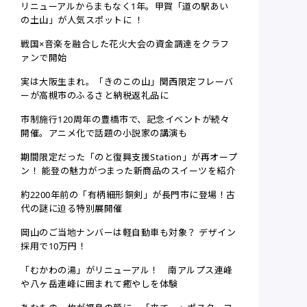
リニューアルからまもなく1年。甲賀「道の駅あい
の土山」が人気スポットに ！
戦国×音楽を融合した花火大会の資金調達をクラフ
ァンで開始
実は大阪生まれ。「きのこの山」関西限定フレーバ
ーが高槻市のふるさと納税返礼品に
市制施行120周年の豊橋市で、記念イベントが続々
開催。アニメ化で話題の小説家の講演も
期間限定だった「のと復興支援Station」が再オープ
ン！ 能登の魅力がつまった新商品のスイーツを紹介
約2200年前の「有柄細形銅剣」が長門市に登場！古
代の謎に迫る特別展開催
岡山のご当地ナンバーは軽自動車も対象？ デザイン
採用で10万円！
「むかわの湯」がリニューアル！ 南アルプス連峰
や八ヶ岳連峰に囲まれて癒やしを体験