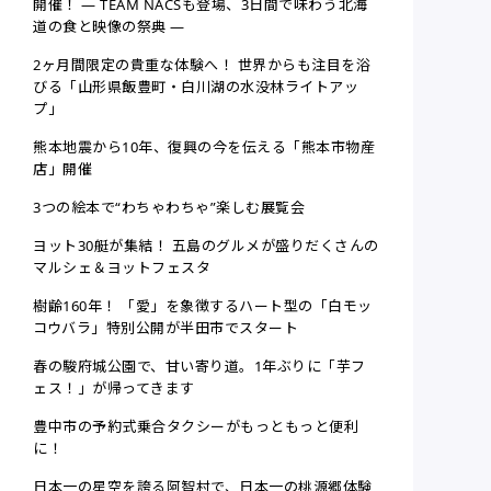
開催！ ― TEAM NACSも登場、3日間で味わう北海
道の食と映像の祭典 ―
2ヶ月間限定の貴重な体験へ！ 世界からも注目を浴
びる「山形県飯豊町・白川湖の水没林ライトアッ
プ」
熊本地震から10年、復興の今を伝える「熊本市物産
店」開催
3つの絵本で“わちゃわちゃ”楽しむ展覧会
ヨット30艇が集結！ 五島のグルメが盛りだくさんの
マルシェ＆ヨットフェスタ
樹齢160年！ 「愛」を象徴するハート型の「白モッ
コウバラ」特別公開が半田市でスタート
春の駿府城公園で、甘い寄り道。1年ぶりに「芋フ
ェス！」が帰ってきます
豊中市の予約式乗合タクシーがもっともっと便利
に！
日本一の星空を誇る阿智村で、日本一の桃源郷体験