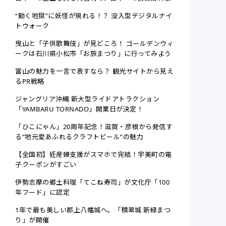
“動く地獄”に妖怪が現れる！？ 没入型デジタルナイ
トウォーク
曳山と「子供歌舞伎」が見どころ！ ゴールデンウィ
ークは石川県小松市「お旅まつり」に行ってみよう
富山の魅力を一言で表すなら？ 観光サイトから見え
るPR戦略
ジャングリア沖縄 新大型ライドアトラクション
「YAMBARU TORNADO」開業日が決定！
「ひこにゃん」20周年記念！滋賀・彦根から発信す
る“地元愛あふれるクラフトビール”の魅力
【全国初】妊産婦支援がスマホで完結！宇美町の電
子クーポンがすごい
伊勢志摩の郷土料理「てこね寿司」が文化庁「100
年フード」に認定
1年で最も美しい郡上八幡城へ。「積翠城 新緑まつ
り」が開催