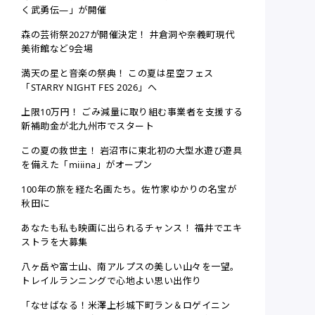
く武勇伝―」が開催
森の芸術祭2027が開催決定！ 井倉洞や奈義町現代
美術館など9会場
満天の星と音楽の祭典！ この夏は星空フェス
「STARRY NIGHT FES 2026」へ
上限10万円！ ごみ減量に取り組む事業者を支援する
新補助金が北九州市でスタート
この夏の救世主！ 岩沼市に東北初の大型水遊び遊具
を備えた「miiina」がオープン
100年の旅を経た名画たち。佐竹家ゆかりの名宝が
秋田に
あなたも私も映画に出られるチャンス！ 福井でエキ
ストラを大募集
八ヶ岳や富士山、南アルプスの美しい山々を一望。
トレイルランニングで心地よい思い出作り
「なせばなる！米澤上杉城下町ラン＆ロゲイニン