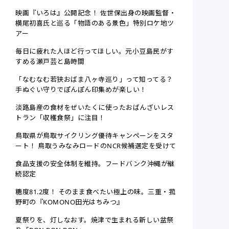
映画『いろは』公開記念！ 佐世保出身の映画監督・
横尾初喜氏と巡る「物語のある景色」特別ロケ地ツ
アー
毎日に疲れた人ほど行ってほしい。元小豆島民がす
すめる瀬戸芸と島時間
「なむなむ若狭おばま八ヶ寺巡り」って知ってる？
手ぬぐい守りでぽんぽん印集めが楽しい！
淡路島産の食材をぜいたくに使ったおばんざいレス
トラン「収穫食祭」に注目！
鳥取県が鳥取サイクリング優待キャンペーンをスタ
ート！ 鳥取うみなみロードのNCR候補選定を受けて
食品支援の安全体制を維持。フードバンク沖縄が継
続認定
糖度81.2度！ そのまま食べたい極上の味。三重・菰
野町の『KOMONO田光はちみつ』
夏祭りを、灯しなおす。焼津で生まれる新しい盆祭