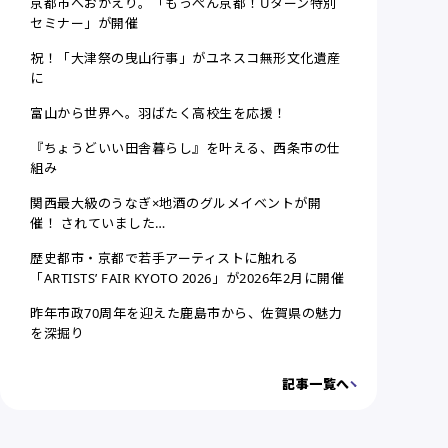
京都市へおかえり。「もっぺん京都！Uターン特別
セミナー」が開催
祝！「大津祭の曳山行事」がユネスコ無形文化遺産
に
富山から世界へ。羽ばたく高校生を応援！
『ちょうどいい田舎暮らし』を叶える、西条市の仕
組み
関西最大級のうなぎ×地酒のグルメイベントが開
催！ されていました…
歴史都市・京都で若手アーティストに触れる
「ARTISTS’ FAIR KYOTO 2026」が2026年2月に開催
昨年市政70周年を迎えた鹿島市から、佐賀県の魅力
を深掘り
記事一覧へ