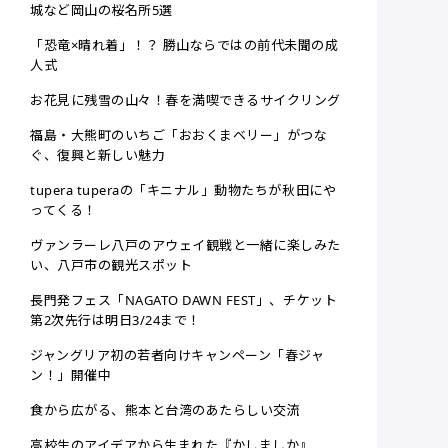
城など岡山の桜名所5選
「恐竜×晴れ着」！？ 勝山ならではの前代未聞の成
人式
お花見に残雪の山々！春を満喫できるサイクリング
福島・大熊町のいちご「おおくまベリー」がつな
ぐ、復興と新しい魅力
tupera tuperaの「キニナル」動物たちが秋田にや
ってくる！
ヴァンラーレ八戸のアウェイ観戦と一緒に楽しみた
い、八戸市の観光スポット
長門発フェス「NAGATO DAWN FEST」、チケット
第2次先行は明日3/24まで！
ジャングリア初の若者向けキャンペーン「春ジャ
ン！」開催中
食から広がる、熊本と台湾のあたらしい交流
高校生のアイデアから生まれた『かしましか』