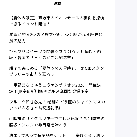
連載
【夏休み限定】直方市のイオンモールの裏側を探検
できるイベント開催！
滋賀が誇る2つの民族文化財。受け継がれる歴史と
食の魅力
ひんやりスイーツで酷暑を乗り切ろう！ 蒲郡・西
尾・碧南で「三河のかき氷総選挙」
親子で楽しめる「夏休みの大冒険」。RPG風スタン
プラリーで市内を巡ろう
「宇部まちじゅうエヴァンゲリオン2026」開催決
定！ JR宇部新川駅やグルメ企画も登場予定
フルーツ好き必見！ 老舗ぶどう園のシャインマスカ
ットがふるさと納税返礼品に
山梨市のサイクルツアーで涼しい体験？ 特別開放の
雁坂トンネルで非日常を味わう
泊まって巡って特産品をゲット！ 「宗谷ぐるっ泊ラ