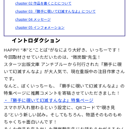
chapter 02 作品を書くことについて
chapter 03 『勝手に覗いて幻滅すんなよ』について
chapter 04 メッセージ
chapter 05 インフォメーション
イントロダクション
HAPPY! “本”と“ことば”がなにより大好き、いっちーです！
今回取材させていただいたのは、“微炭酸”先生！
スターツ出版文庫 アンチブルーから刊行された『勝手に覗
いて幻滅すんなよ』が大人気で、現在重版中の注目作家さん
です。
なんと、ぼくいっちーも、『勝手に覗いて幻滅すんなよ』の
特集ページに推薦コメントを寄稿させていただきました！
・『勝手に覗いて幻滅すんなよ』特集ページ
スマホが入れ替わるという設定に、QRコードで“覗き見
る”という新しい試み。そしてもちろん、物語そのものもめ
ちゃくちゃ面白いんです！