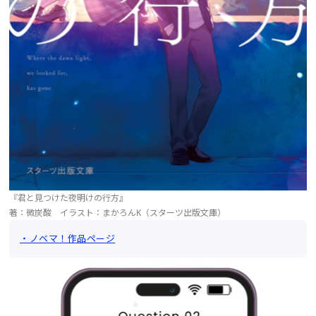
『君と見つけた夜明けの行方』
著：微炭酸 イラスト：まかろんK（スターツ出版文庫）
・ノベマ！作品ページ