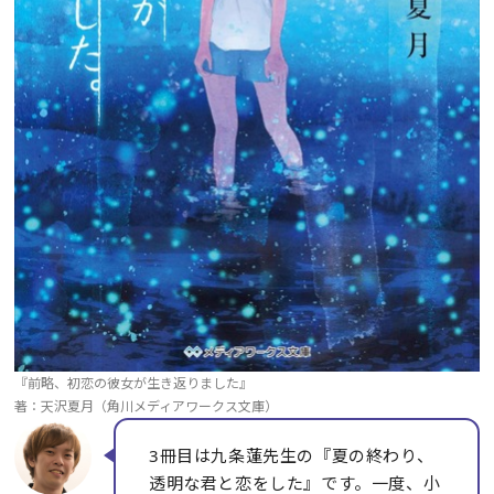
『前略、初恋の彼女が生き返りました』
著：天沢夏月（角川メディアワークス文庫）
3冊目は九条蓮先生の『夏の終わり、
透明な君と恋をした』です。一度、小