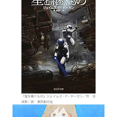
『星を継ぐもの』ジェイムズ・P・ホーガン／作 池
央耿／訳 東京創元社