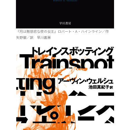
『月は無慈悲な夜の女王』ロバート・A・ハインライン／作
矢野徹／訳 早川書房