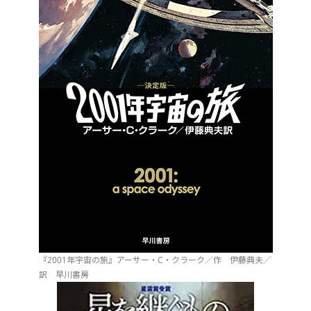
『2001年宇宙の旅』アーサー・C・クラーク／作 伊藤典夫／
訳 早川書房