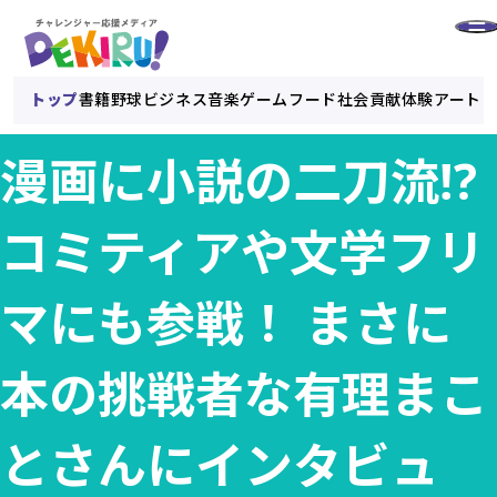
トップ
書籍
野球
ビジネス
音楽
ゲーム
フード
社会貢献
体験
アート
漫画に小説の二刀流!?
コミティアや文学フリ
マにも参戦！ まさに
本の挑戦者な有理まこ
とさんにインタビュ