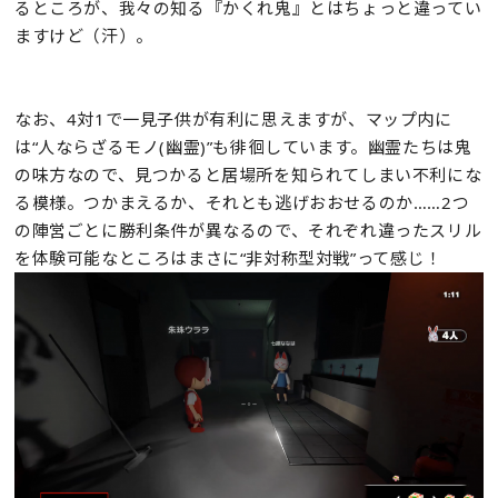
るところが、我々の知る『かくれ鬼』とはちょっと違ってい
ますけど（汗）。
なお、4対1で一見子供が有利に思えますが、マップ内に
は“人ならざるモノ(幽霊)”も徘徊しています。幽霊たちは鬼
の味方なので、見つかると居場所を知られてしまい不利にな
る模様。つかまえるか、それとも逃げおおせるのか……2つ
の陣営ごとに勝利条件が異なるので、それぞれ違ったスリル
を体験可能なところはまさに“非対称型対戦”って感じ！