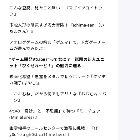
こんな豆腐、見たこと無い！『スゴイツヨイトウ
フ』
市松人形の陽気すぎる大冒険！『Ichima-san （い
ちまさん）』
アナログゲームの祭典「ゲムマ」で、トガゲーチー
ムが遊んでみたよ！
“ゲーム開発Vtuber”ってなに？ 話題の新人ユニ
ット「ぴくせれ～ど！」の魅力に迫る
映画化希望！悪霊をメタルで払うホラー!?『クソデ
カ囃子(ばやし)』
「おおむね」だから何でもアリ！な『おおむねリバ
ーシ』
4つの「奇妙」と「不思議」が待つ『ミニチュア
(Miniatures) 』
幽霊相手のコールセンターで激務に挑戦！『1f
y0u’re a gh0st ca11 me here!』