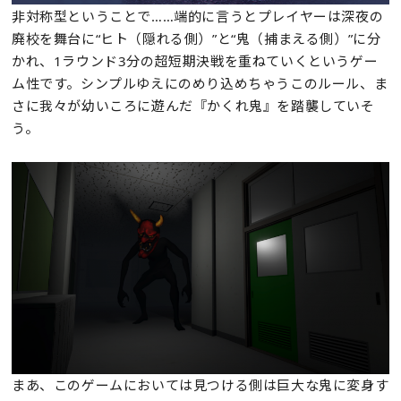
非対称型ということで……端的に言うとプレイヤーは深夜の
廃校を舞台に“ヒト（隠れる側）”と“鬼（捕まえる側）”に分
かれ、1ラウンド3分の超短期決戦を重ねていくというゲー
ム性です。シンプルゆえにのめり込めちゃうこのルール、ま
さに我々が幼いころに遊んだ『かくれ鬼』を踏襲していそ
う。
まあ、このゲームにおいては見つける側は巨大な鬼に変身す