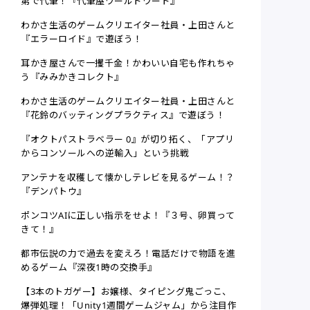
第で代筆！『代筆屋ワールドワード』
わかさ生活のゲームクリエイター社員・上田さんと
『エラーロイド』で遊ぼう！
耳かき屋さんで一攫千金！かわいい自宅も作れちゃ
う『みみかきコレクト』
わかさ生活のゲームクリエイター社員・上田さんと
『花鈴のバッティングプラクティス』で遊ぼう！
『オクトパストラベラー 0』が切り拓く、「アプリ
からコンソールへの逆輸入」という挑戦
アンテナを収穫して懐かしテレビを見るゲーム！？
『デンパトウ』
ポンコツAIに正しい指示をせよ！『３号、卵買って
きて！』
都市伝説の力で過去を変えろ！電話だけで物語を進
めるゲーム『深夜1時の交換手』
【3本のトガゲー】お嬢様、タイピング鬼ごっこ、
爆弾処理！「Unity1週間ゲームジャム」から注目作