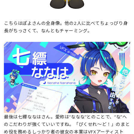
こちらはぽよさんの全身像。他の2人に比べてちょっぴり身
長がちっさくて、なんともチャーミング。
最後は七縹ななはさん。愛称は“ななな”とのことで、“な”へ
のこだわりが強くていいですね。「ぴくせれ～ど！」のまと
め役を務めるしっかり者の彼女の本業はVFXアーティスト