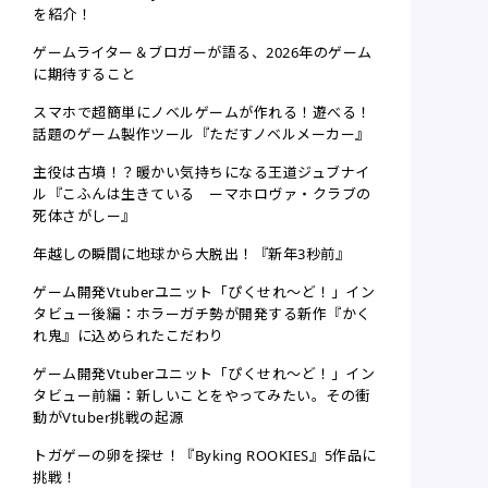
を紹介！
ゲームライター＆ブロガーが語る、2026年のゲーム
に期待すること
スマホで超簡単にノベルゲームが作れる！遊べる！
話題のゲーム製作ツール『ただすノベルメーカー』
主役は古墳！？暖かい気持ちになる王道ジュブナイ
ル『こふんは生きている ーマホロヴァ・クラブの
死体さがしー』
年越しの瞬間に地球から大脱出！『新年3秒前』
ゲーム開発Vtuberユニット「ぴくせれ～ど！」イン
タビュー後編：ホラーガチ勢が開発する新作『かく
れ鬼』に込められたこだわり
ゲーム開発Vtuberユニット「ぴくせれ～ど！」イン
タビュー前編：新しいことをやってみたい。その衝
動がVtuber挑戦の起源
トガゲーの卵を探せ！『Byking ROOKIES』5作品に
挑戦！