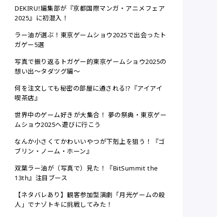
DEKIRU!編集部が『京都国際マンガ・アニメフェア
2025』に初潜入！
ラー油が選ぶ！東京ゲームショウ2025で出会ったト
ガゲー5選
写真で振り返るトガゲー的東京ゲームショウ2025の
想い出〜タダツグ編〜
何を注文しても秘密の部屋に通される!?『アイアイ
喫茶店』
世界中のゲーム好きが大集合！ 夢の祭典・東京ゲー
ムショウ2025へ遊びに行こう
なんか小さくてかわいいやつが下剋上を狙う！『ゴ
ブリン・ノーム・ホーン』
双葉ラー油が（写真で）見た！『BitSummit the
13th』注目ブース
【ネタバレあり】観客参加型演劇「月光ゲームの殺
人」でナゾトキに挑戦してみた！