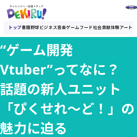
トップ
書籍
野球
ビジネス
音楽
ゲーム
フード
社会貢献
体験
アート
“ゲーム開発
Vtuber”ってなに？
話題の新人ユニット
「ぴくせれ～ど！」の
魅力に迫る