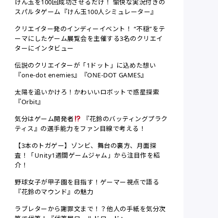
けん玉を100回成功させるだけ！ 愉快な実況付きの
スパルタゲーム『けん玉100人シミュレーター』
クリエイター発のインディーイベント！ “不穏”をテ
ーマにしたゲーム展覧会を主催する3名のクリエイ
ターにインタビュー
伝説のクリエイターが「1ドット」に込めた想い
『one-dot enemies』『ONE-DOT GAMES』
太陽を追いかけろ！かわいいロボットで惑星探索
『Orbit』
気分はゲーム開発者
『花鈴のバッティングプラク
ティス』の選手能力をファン目線で考える！
【3本のトガゲー】ゾンビ、舞台の裏方、月面探
査！「Unity1週間ゲームジャム」から注目作を紹
介！
野球女子が甲子園を目指す！ゲーマー視点で語る
『花鈴のマウンド』の魅力
ラブレターから謝罪文まで！？他人の手紙を気分次