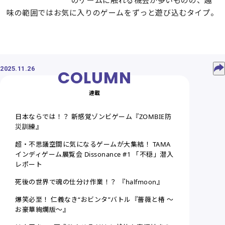
味の範囲ではお気に入りのゲームをずっと遊び込むタイプ。
2025.11.26
連載
日本ならでは！？ 新感覚ゾンビゲーム『ZOMBIE防
災訓練』
超・不思議空間に気になるゲームが大集結！ TAMA
インディゲーム展覧会 Dissonance #1 「不穏」潜入
レポート
死後の世界で魂の仕分け作業！？ 『halfmoon』
爆笑必至！ 仁義なき“おビンタ”バトル『薔薇と椿 〜
お豪華絢爛版〜』