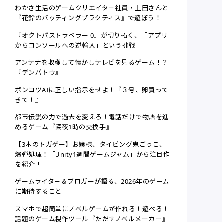
わかさ生活のゲームクリエイター社員・上田さんと
『花鈴のバッティングプラクティス』で遊ぼう！
『オクトパストラベラー 0』が切り拓く、「アプリ
からコンソールへの逆輸入」という挑戦
アンテナを収穫して懐かしテレビを見るゲーム！？
『デンパトウ』
ポンコツAIに正しい指示をせよ！『３号、卵買って
きて！』
都市伝説の力で過去を変えろ！電話だけで物語を進
めるゲーム『深夜1時の交換手』
【3本のトガゲー】お嬢様、タイピング鬼ごっこ、
爆弾処理！「Unity1週間ゲームジャム」から注目作
を紹介！
ゲームライター＆ブロガーが語る、2026年のゲーム
に期待すること
スマホで超簡単にノベルゲームが作れる！遊べる！
話題のゲーム製作ツール『ただすノベルメーカー』