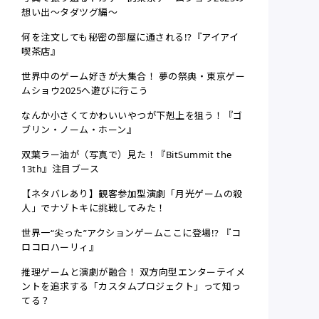
想い出〜タダツグ編〜
何を注文しても秘密の部屋に通される!?『アイアイ
喫茶店』
世界中のゲーム好きが大集合！ 夢の祭典・東京ゲー
ムショウ2025へ遊びに行こう
なんか小さくてかわいいやつが下剋上を狙う！『ゴ
ブリン・ノーム・ホーン』
双葉ラー油が（写真で）見た！『BitSummit the
13th』注目ブース
【ネタバレあり】観客参加型演劇「月光ゲームの殺
人」でナゾトキに挑戦してみた！
世界一“尖った”アクションゲームここに登場!? 『コ
ロコロハーリィ』
推理ゲームと演劇が融合！ 双方向型エンターテイメ
ントを追求する「カスタムプロジェクト」って知っ
てる？