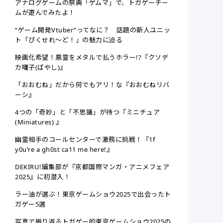
アナログゲームの祭典「ゲムマ」で、トガゲーチー
ムが遊んでみたよ！
“ゲーム開発Vtuber”ってなに？ 話題の新人ユニッ
ト「ぴくせれ～ど！」の魅力に迫る
映画化希望！悪霊をメタルで払うホラー!?『クソデ
カ囃子(ばやし)』
「おおむね」だから何でもアリ！な『おおむねリバ
ーシ』
4つの「奇妙」と「不思議」が待つ『ミニチュア
(Miniatures) 』
幽霊相手のコールセンターで激務に挑戦！『1f
y0u’re a gh0st ca11 me here!』
DEKIRU!編集部が『京都国際マンガ・アニメフェア
2025』に初潜入！
ラー油が選ぶ！東京ゲームショウ2025で出会ったト
ガゲー5選
写真で振り返るトガゲー的東京ゲームショウ2025の