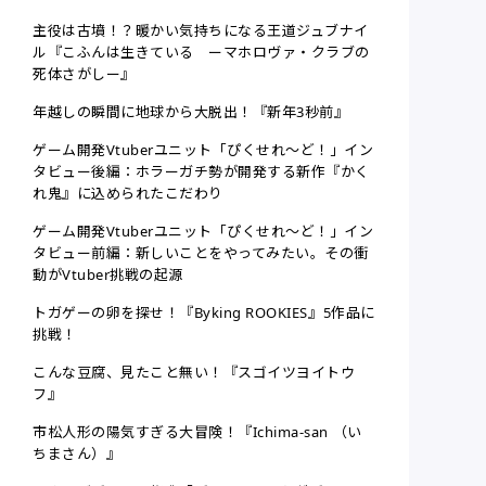
主役は古墳！？暖かい気持ちになる王道ジュブナイ
ル『こふんは生きている ーマホロヴァ・クラブの
死体さがしー』
年越しの瞬間に地球から大脱出！『新年3秒前』
ゲーム開発Vtuberユニット「ぴくせれ～ど！」イン
タビュー後編：ホラーガチ勢が開発する新作『かく
れ鬼』に込められたこだわり
ゲーム開発Vtuberユニット「ぴくせれ～ど！」イン
タビュー前編：新しいことをやってみたい。その衝
動がVtuber挑戦の起源
トガゲーの卵を探せ！『Byking ROOKIES』5作品に
挑戦！
こんな豆腐、見たこと無い！『スゴイツヨイトウ
フ』
市松人形の陽気すぎる大冒険！『Ichima-san （い
ちまさん）』