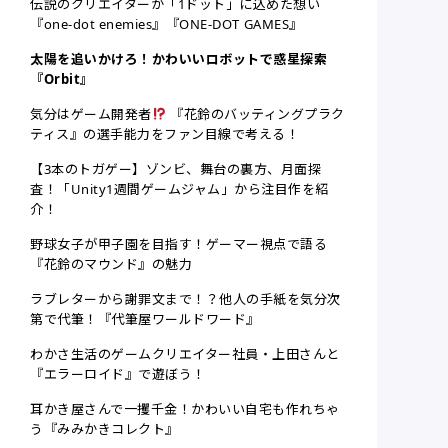
伝説のクリエイターが「1ドット」に込めた想い
『one-dot enemies』『ONE-DOT GAMES』
太陽を追いかけろ！かわいいロボットで惑星探索
『Orbit』
気分はゲーム開発者
『花鈴のバッティングプラク
ティス』の選手能力をファン目線で考える！
【3本のトガゲー】ゾンビ、舞台の裏方、月面探
査！「Unity1週間ゲームジャム」から注目作を紹
介！
野球女子が甲子園を目指す！ゲーマー視点で語る
『花鈴のマウンド』の魅力
ラブレターから謝罪文まで！？他人の手紙を気分次
第で代筆！『代筆屋ワールドワード』
わかさ生活のゲームクリエイター社員・上田さんと
『エラーロイド』で遊ぼう！
耳かき屋さんで一攫千金！かわいい自宅も作れちゃ
う『みみかきコレクト』