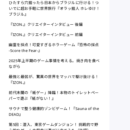
ひたすら穴掘ったら日本からブラジルに行ける！つ
いでに超お手軽に世界旅行『オラッ掘人 ホレゆけ！
ブラジル』
『IZON.』クリエイターインタビュー 後編
『IZON.』クリエイターインタビュー 前編
幽霊を採点！可愛すぎるホラーゲーム『恐怖の採点
-Score the Fear-』
2025年上半期のゲーム事情を考える。焼き肉を食べ
ながら
最強と最弱が、驚異の世界をマッハで駆け抜ける！
『IZON.』
前代未聞の「紙ゲー」降臨！本物のトイレットペー
パーで遊ぶ『紙がない！』
サウナで整う健康的ゾンビゲーム！『Sauna of the
DEAD』
第5回：潜入、東京ゲームダンジョン！ 挑戦的で野