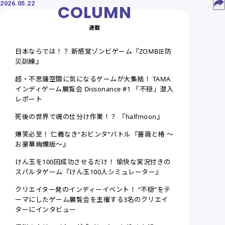
2026.05.22
連載
日本ならでは！？ 新感覚ゾンビゲーム『ZOMBIE防
災訓練』
超・不思議空間に気になるゲームが大集結！ TAMA
インディゲーム展覧会 Dissonance #1 「不穏」潜入
レポート
死後の世界で魂の仕分け作業！？ 『halfmoon』
爆笑必至！ 仁義なき“おビンタ”バトル『薔薇と椿 〜
お豪華絢爛版〜』
けん玉を100回成功させるだけ！ 愉快な実況付きの
スパルタゲーム『けん玉100人シミュレーター』
クリエイター発のインディーイベント！ “不穏”をテ
ーマにしたゲーム展覧会を主催する3名のクリエイ
ターにインタビュー