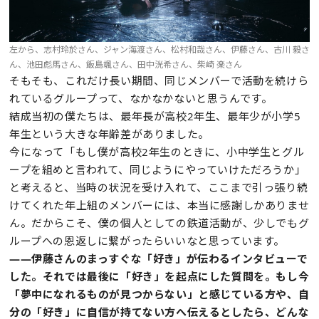
左から、志村玲於さん、ジャン海渡さん、松村和哉さん、伊藤さん、古川 毅さ
ん、池田彪馬さん、飯島颯さん、田中洸希さん、柴崎 楽さん
そもそも、これだけ長い期間、同じメンバーで活動を続けら
れているグループって、なかなかないと思うんです。
結成当初の僕たちは、最年長が高校2年生、最年少が小学5
年生という大きな年齢差がありました。
今になって「もし僕が高校2年生のときに、小中学生とグル
ープを組めと言われて、同じようにやっていけただろうか」
と考えると、当時の状況を受け入れて、ここまで引っ張り続
けてくれた年上組のメンバーには、本当に感謝しかありませ
ん。だからこそ、僕の個人としての鉄道活動が、少しでもグ
ループへの恩返しに繋がったらいいなと思っています。
——伊藤さんのまっすぐな「好き」が伝わるインタビューで
した。それでは最後に「好き」を起点にした質問を。もし今
「夢中になれるものが⾒つからない」と感じている⽅や、⾃
分の「好き」に⾃信が持てない⽅へ伝えるとしたら、どんな