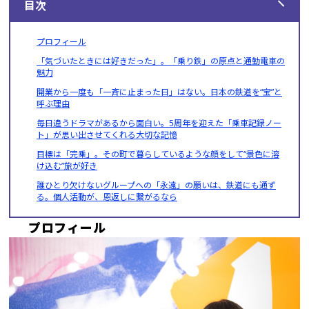
目次
プロフィール
「気づいたときには好きだった」。「乗り鉄」の原点と通勤電車の
魅力
開業から一度も「一斉に止まった日」はない。日本の鉄道を“宝”と
呼ぶ理由
毎日違うドラマがあるから面白い。5周年を迎えた「乗車記録ノー
ト」が思い出させてくれる大切な記憶
目標は「完乗」。その町で暮らしているような顔をして“景色に溶
け込む”旅が好き
誰ひとり欠けないグループへの「永遠」の願いは、鉄道にも通ず
る。個人活動が、恩返しに繋がるなら
プロフィール