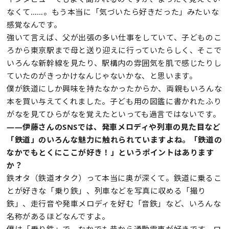
なくて……。もう本当に「気づいたら好きだった」みたいな
感覚なんです。
強いて言えば、父が出張の多い仕事をしていて、子どものこ
ろから東京駅まで母と送り迎えに行っていたらしく、そこで
いろんな新幹線を見たり、駅構内の雰囲気を肌で感じたりし
ていたのがきっかけなんじゃないかな、と思います。
僕が鉄道にしか興味を持たなかったからか、両親もいろんな
本を買い与えてくれました。子ども用の図鑑に書かれたふり
がなを見てひらがなを覚えたといっても過言ではないです。
——伊藤さんのSNSでは、発車メロディや列車の見た目など
「鉄道」のいろんな魅力に触れられていますよね。「鉄道の
なかでもとくにここが好き！」というポイントはあります
か？
鉄オタ（鉄道オタク）って本当に奥が深くて。鉄道に乗るこ
とが好きな「乗り鉄」、列車などを写真に収める「撮り
鉄」、走行音や発車メロディを好む「音鉄」など、いろんな
名称があるほどなんですよ。
僕は「乗り鉄」で、なかでも昔から通勤電車が好きです。ロ