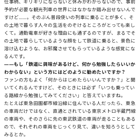
仕事柄、ギリギリにならないと休みがわからないので、事前
予約が必要な観光列車の世界にはなかなか踏み出せないんで
すけど……。そのぶん普段使いの列車に乗ることが多く、そ
の土地で暮らす人々の生活をのぞけるところがとっても楽し
くて。通勤電車が好きな理由にも通ずるのですが、まるでそ
の土地で暮らしているような顔をして鉄道に乗ると、景色に
溶け込むような、お邪魔させてもらっているような感覚にな
るんです。
——もし「鉄道に興味があるけど、何から勉強したらいいか
わからない」という方にはどのように勧めたいですか？
ファンの方もよく「何からはじめたらいいんですか？」と聞
いてくれるんですけど、そのときには必ず「いつも乗ってい
る路線から勉強してみてください」と答えていますね。
たとえば東急田園都市線沿線に住んでいる人だったら、東急
の車両だけではなく、直通とされている東京メトロ半蔵門線
の車両や、そのさらに先の東武鉄道の車両が走ることもある
ので、それぞれの車両をじっくり見て、違いを知ろうとして
みるとか。