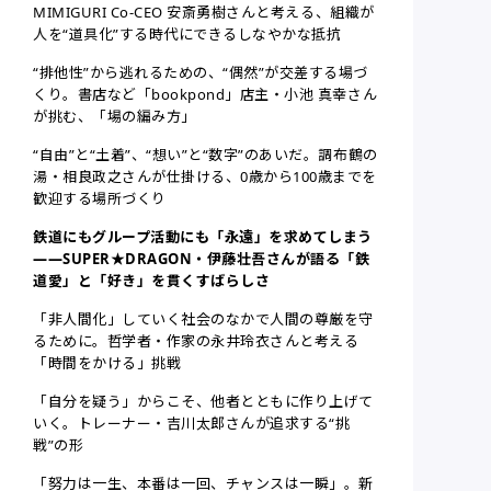
MIMIGURI Co-CEO 安斎勇樹さんと考える、組織が
人を“道具化”する時代にできるしなやかな抵抗
“排他性”から逃れるための、“偶然”が交差する場づ
くり。書店など「bookpond」店主・小池 真幸さん
が挑む、「場の編み方」
“自由”と“土着”、“想い”と“数字”のあいだ。調布鶴の
湯・相良政之さんが仕掛ける、0歳から100歳までを
歓迎する場所づくり
鉄道にもグループ活動にも「永遠」を求めてしまう
——SUPER★DRAGON・伊藤壮吾さんが語る「鉄
道愛」と「好き」を貫くすばらしさ
「非人間化」していく社会のなかで人間の尊厳を守
るために。哲学者・作家の永井玲衣さんと考える
「時間をかける」挑戦
「自分を疑う」からこそ、他者とともに作り上げて
いく。トレーナー・吉川太郎さんが追求する“挑
戦”の形
「努力は一生、本番は一回、チャンスは一瞬」。新