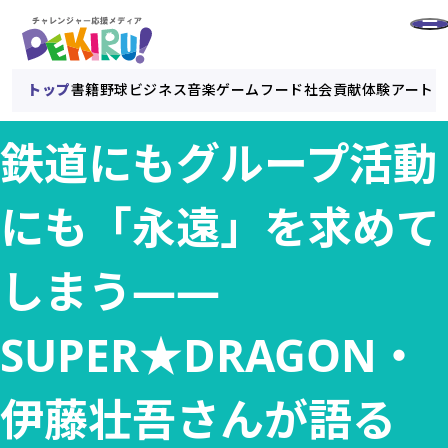
トップ
書籍
野球
ビジネス
音楽
ゲーム
フード
社会貢献
体験
アート
鉄道にもグループ活動
にも「永遠」を求めて
しまう——
SUPER★DRAGON・
伊藤壮吾さんが語る