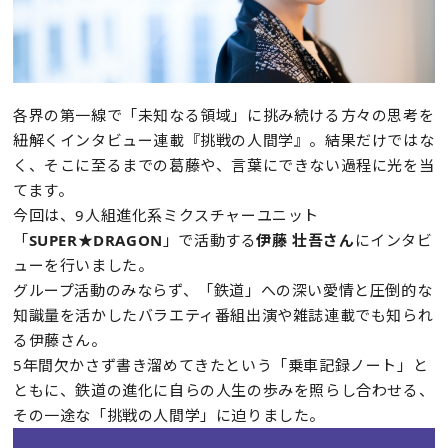
各界の第⼀線で「未知なる領域」に挑み続ける方々の思考を
紐解くインタビュー連載『挑戦の人間学』。結果だけではな
く、そこに⾄るまでの葛藤や、⾔葉にできない過程に光を当
てます。
今回は、9人組進化系ミクスチャーユニット
「
SUPER★DRAGON
」で活動する
伊藤 壮吾さん
にインタビ
ューを行いました。
グループ活動のみならず、「鉄道」への深い愛情と圧倒的な
知識量を活かしたバラエティ番組出演や雑誌連載でも知られ
る伊藤さん。
5年間欠かさず書き溜めてきたという「乗車記録ノート」と
ともに、鉄道の進化に自らの人生の歩みを照らし合わせる、
その一途な「挑戦の人間学」に迫りました。