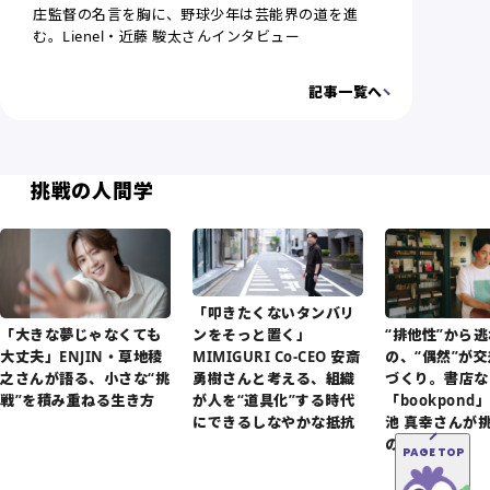
庄監督の名言を胸に、野球少年は芸能界の道を進
む。Lienel・近藤 駿太さんインタビュー
記事一覧へ
挑戦の人間学
「叩きたくないタンバリ
「大きな夢じゃなくても
“排他性”から
ンをそっと置く」
大丈夫」ENJIN・草地稜
の、“偶然”が
MIMIGURI Co-CEO 安斎
之さんが語る、小さな“挑
づくり。書店な
勇樹さんと考える、組織
戦”を積み重ねる生き方
「bookpon
が人を“道具化”する時代
池 真幸さんが
にできるしなやかな抵抗
の編み方」
PAGE TOP