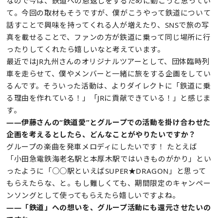
なので今は、鉄道への恩返しをするために動こうと思ってい
て。今回の取材もそうですが、僕がこうやって鉄道について
話すことで興味を持ってくれる人が増えたり、SNSで旅の写
真を載せることで、ファンの方が鉄道に乗って同じ場所に行
ったりしてくれたら嬉しいなと考えています。
最近ではJR九州さんのオリジナルツアーとして、団体臨時列
車を走らせて、僕やメンバーと一緒に旅をする企画をしてい
るんです。そういった活動は、よりダイレクトに「鉄道に乗
る理由を作れている！」「JRに貢献できている！」と感じま
す。
——伊藤さんの“鉄道愛”とグループでの活動を掛け合わせた
企画を考えるとしたら、どんなことがやりたいですか？
グループの楽曲を発車メロディにしたいです！ たとえば
「小田急電鉄海老名駅と本厚木駅ではいきものがかり」とい
ったように「○○駅といえばSUPER★DRAGON」と思って
もらえたらな、と。もし難しくても、期間限定のキャンペー
ンソングとして使ってもらえたら嬉しいですよね。
——「鉄道」への想いを、グループ活動にも還元させたいの