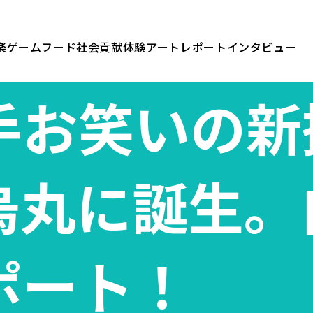
楽
ゲーム
フード
社会貢献
体験
アート
レポート
インタビュー
手お笑いの新
烏丸に誕生。
ポート！