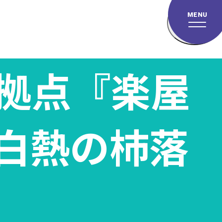
MENU
拠点『楽屋
白熱の杮落