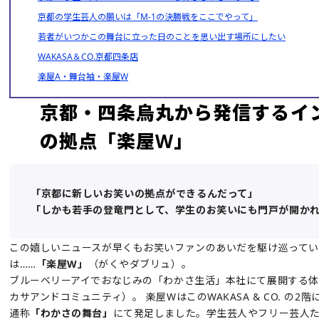
京都の学生芸人の願いは「M-1の決勝戦をここでやって」
若者がいつかこの舞台に立った日のことを思い出す場所にしたい
WAKASA＆CO.京都四条店
楽屋A・舞台袖・楽屋W
京都・四条烏丸から発信するイ
の拠点「楽屋W」
「京都に新しいお笑いの拠点ができるんだって」
「しかも若手の登竜門として、学生のお笑いにも門戸が開か
この嬉しいニュースが早くもお笑いファンのあいだを駆け巡ってい
は……
「楽屋W」
（がくやダブリュ）。
ブルーベリーアイでおなじみの「わかさ生活」本社にて展開する
カサアンドコミュニティ）。 楽屋WはこのWAKASA & CO. の2階
通称
「わかさの舞台」
にて発足しました。学生芸人やフリー芸人