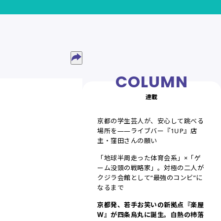
連載
京都の学生芸人が、安心して跳べる
場所を——ライブバー『1UP』店
主・窪田さんの願い
「地球半周走った体育会系」×「ゲ
ーム没頭の戦略家」。対極の二人が
クジラ会館として“最強のコンビ”に
なるまで
京都発、若手お笑いの新拠点『楽屋
W』が四条烏丸に誕生。白熱の杮落