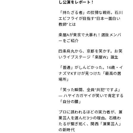
し公演をレポート！
「持たざる者」の狡猾な戦術。石川
エビフライが目指す“日本一面白い
教師”とは
楽屋Aが東京で大暴れ！選抜メンバ
ーをご紹介
四条烏丸から、京都を笑かす。お笑
いライブステージ「楽屋W」誕生
「普通」がしんどかった。16歳・イ
ナズマKすけが見つけた「最高の居
場所」
「笑った瞬間、全員“共犯”ですよ」
― ハヤイカガヤイが笑いで肯定する
「自分の膿」
プロに誘われるほどの実力者が、兼
業芸人を選んだ3つの理由。石橋わ
たるが繋ぎ拓く、関西「兼業芸人」
の新時代