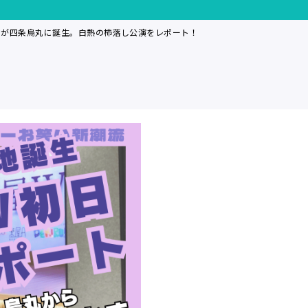
』が四条烏丸に誕生。白熱の杮落し公演をレポート！