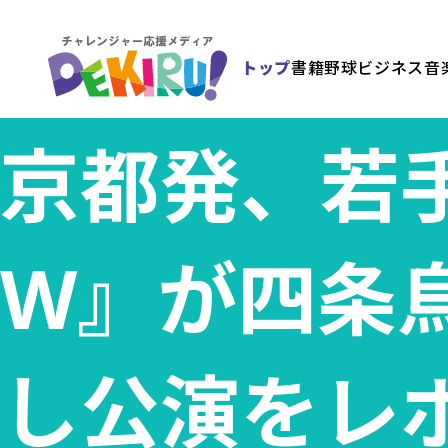
トップ
書籍
野球
ビジネス
音
京都発、若
W』が四条
し公演をレ