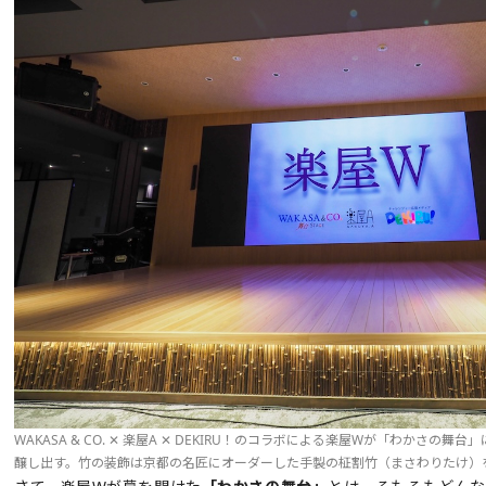
WAKASA & CO. ✕ 楽屋A ✕ DEKIRU！のコラボによる楽屋Wが「わかさ
醸し出す。竹の装飾は京都の名匠にオーダーした手製の柾割竹（まさわりたけ）