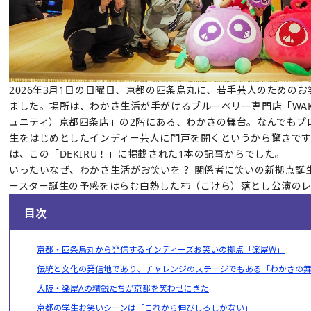
2026年3月1日の日曜日、京都の四条烏丸に、若手芸人のための
ました。場所は、わかさ生活が手がけるブルーベリー専門店「WAKA
ュニティ）京都四条店」の2階にある、わかさの舞台。なんでもプ
生をはじめとしたインディー芸人に門戸を開くというから驚きです
は、この「DEKIRU！」に掲載された1本の記事からでした。
いったいなぜ、わかさ生活がお笑いを？ 関係者に笑いの新拠点誕
ースター誕生の予感をはらむ白熱した杮（こけら）落とし公演の
目次
京都・四条烏丸から発信するインディーズお笑いの拠点「楽屋W」
伝統と文化の発信地であり、チャレンジのステージでもある「わかさの
大阪・楽屋Aの精鋭たちが京都を笑わせにきた
京都の学生お笑いシーンは「これから伸びしろしかない」