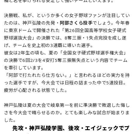
補と名を挙げられる安定して強いチームといえます。
決勝戦、私が、というか多くの女子野球ファンが注目してい
たのは、神戸弘陵の先発・
阿部さくら投手
でしょう。今年春
に東京ドームで開催された「第26回全国高等学校女子硬式
野球選抜大会」の決勝では、8奪三振・1失点完投を成し遂
げ、チームを史上初の3連覇に導いた選手。
彼女は2年生の頃も、夏の「全国女子硬式野球選手権大会」
の決勝で6回2/3を4安打5奪三振無失点という内容でチーム
を牽引しています。
「阿部で打たれたら仕方ない。」と言われるほどの実力を持
った選手ですが、今大会では日程の詰まった中で5連投目。
疲労が心配される状態でした。
神戸弘陵は夏の大会で岐阜第一を前に準決勝で敗退した悔し
さを今大会で晴らせるのか。とても楽しみな試合が始まりま
した。
先攻・神戸弘陵学園、後攻・エイジェックでプ