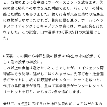
ら、当然のように右中間にツーベースヒットを放ちます。笑
顔の裏に勝利への執念を見た瞬間であり、バッテリーの絆を
感じた瞬間でもありました。続く打者が凡退に終わり結局点
には繋がらなかったけれど、着実に塁を進み、ホームにヘッ
ドスライディングするキャプテンの姿には、本当に胸を打た
れました。この試合、山本選手は3打数3安打の大活躍でし
た。
6回裏、この回から神戸弘陵の投手は3年生の宋内投手、そ
して黒木投手の継投に。
これ以上の点差は避けたいところでしたが、エイジェック野
球部はそう簡単に逃がしてはくれません。先頭打者・辻倉選
手がライトに、続く荻野選手がセンターにヒットを放つと、
代打の島田選手が犠飛、重ねて高橋選手がセンターにタイム
リーヒットを打ち、たちまち2点を追加します。
最終回、4点差に広げられた神戸弘陵の前に立ちはだかるの