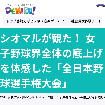
トップ
書籍
野球
ビジネス
音楽
ゲーム
フード
社会貢献
体験
アート
シオマルが観た！ 女
子野球界全体の底上げ
を体感した「全日本野
球選手権大会」
TOP
女子野球・夢の軌跡
シオマルが観た！ 女子野球界全体の底上げを体感し