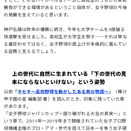
そして、そんなハイレベルなチームと高校生のうちから真剣
勝負ができる環境があるということ自体が、女子野球の今後
の発展を支えていると思います。
神戸弘陵は昨年の優勝に続き、今年も大学チームを3度破る
快進撃を見せました。高校生が大学生を倒す──それは単な
る番狂わせではなく、女子野球の底上げが本格的に進んでい
る証拠と言えるでしょう。
上の世代に自然に生まれている「下の世代の見
本にならないといけない」という姿勢
以前
『
キセキ～高校野球を動かしたある男の物語～
』
（輝け
甲子園の星 編集部 著）を読んだとき、印象に残っていた章
があります。
「女子野球ジャパンカップ～語り継がれる大会の真実～」と
いう章で、2011年～2019年まで開催されていた女子プロ野
球機構主催のプロ・アマ・世代を超えて日本一を争う女子硬