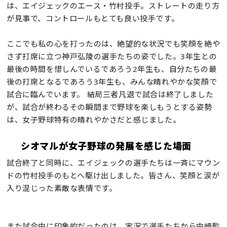
は、エイジェックのエース・竹村投手。ストレートの走り方
が見事で、コントロールもとても良い投手です。
ここでも私の心を打ったのは、絶望的な状況でも笑顔を絶や
さず打席に立つ神戸弘陵の選手たちの姿でした。3年生との
最後の時間を惜しんでいるであろう2年生も、自分たちの最
後の打席となるであろう3年生も、みんな晴れやかな笑顔で
試合に臨んでいます。 結局三者凡退で試合は終了しました
が、試合が終わるその瞬間まで野球を楽しもうとする姿勢
は、女子野球特有の晴れやかさだと感じました。
シオマルが女子野球の発展を感じた場面
試合終了と同時に、エイジェックの選手たちは一斉にマウン
ドの竹村投手のもとへ駆け出しました。皆さん、笑顔と涙が
入り混じった素敵な表情です。
また試合中に印象的だったのは、実況で選手たちから中崎監