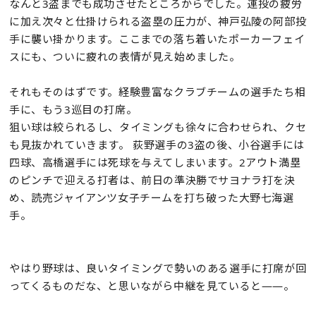
なんと3盗までも成功させたところからでした。連投の疲労
に加え次々と仕掛けられる盗塁の圧力が、神戸弘陵の阿部投
手に襲い掛かります。ここまでの落ち着いたポーカーフェイ
スにも、ついに疲れの表情が見え始めました。
それもそのはずです。経験豊富なクラブチームの選手たち相
手に、もう3巡目の打席。
狙い球は絞られるし、タイミングも徐々に合わせられ、クセ
も見抜かれていきます。 荻野選手の3盗の後、小谷選手には
四球、高橋選手には死球を与えてしまいます。2アウト満塁
のピンチで迎える打者は、前日の準決勝でサヨナラ打を決
め、読売ジャイアンツ女子チームを打ち破った大野七海選
手。
やはり野球は、良いタイミングで勢いのある選手に打席が回
ってくるものだな、と思いながら中継を見ていると——。