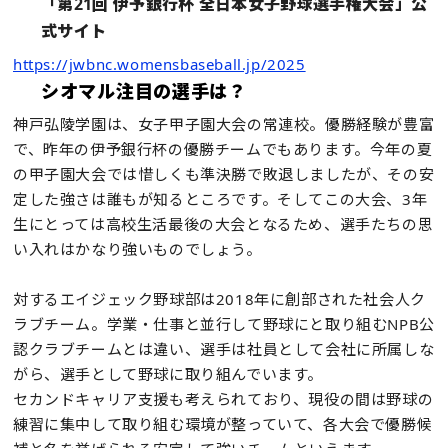
「第21回 伊予銀行杯 全日本女子野球選手権大会」公
式サイト
https://jwbnc.womensbaseball.jp/2025
シオマル注目の選手は？
神戸弘陵学園は、女子甲子園大会の常連校。優勝経験が豊富
で、昨年の伊予銀行杯の優勝チームでもあります。今年の夏
の甲子園大会では惜しくも準決勝で敗退しましたが、その安
定した強さは誰もが知るところです。そしてこの大会、3年
生にとっては高校生活最後の大会となるため、選手たちの思
い入れはかなり強いものでしょう。
対するエイジェック野球部は2018年に創部された社会人ク
ラブチーム。学業・仕事と並行して野球にと取り組むNPB公
認クラブチームとは違い、選手は社員として会社に所属しな
がら、選手として野球に取り組んでいます。
セカンドキャリア支援も考えられており、現役の間は野球の
練習に集中して取り組む環境が整っていて、各大会で優勝候