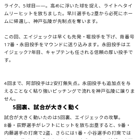
ライク、5球目——。高めに浮いた球を捉え、ライトへタイ
ムリーヒットを放ちました。早川選手も2塁から必死にホー
ムに帰還し、神戸弘陵が先制点を奪います。
この回、エイジェックは早くも先発・堀投手を下げ、背番号
17番・永田投手をマウンドに送り込みます。永田投手はエ
イジェック7年目、キャプテンも任される信頼の厚い投手で
す。
4回まで、阿部投手は2安打無失点。永田投手も追加点を与
えることなく粘り強いピッチングで流れを神戸弘陵に譲りま
せん。
5回裏、試合が大きく動く
試合が大きく動いたのは5回裏、エイジェックの攻撃。
8番・荻野選手がレフトにヒットを放ち出塁すると、9番・
内藤選手の打席で2盗、さらには1番・小谷選手の打席では