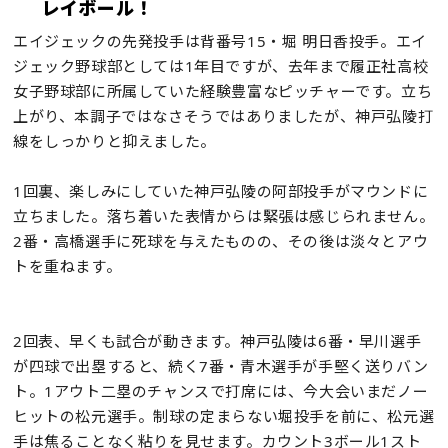
レイボール！
エイジェックの先発投手は背番号15・堀 明日香投手。エイ
ジェック野球部としては1年目ですが、去年まで履正社高校
女子野球部に所属していた経験豊富なピッチャーです。立ち
上がり、本調子ではなさそうではありましたが、神戸弘陵打
線をしっかりと抑えました。
1回裏、楽しみにしていた神戸弘陵の阿部投手がマウンドに
立ちました。落ち着いた表情からは緊張は感じられません。
2番・高橋選手に死球を与えたものの、その後は淡々とアウ
トを重ねます。
2回表、早くも試合が動きます。神戸弘陵は6番・早川選手
が四球で出塁すると、続く7番・青木選手が手堅く送りバン
ト。1アウト二塁のチャンスで打席には、今大会いまだノー
ヒットの松元選手。制球の定まらない堀投手を前に、松元選
手は焦ることなく粘りを見せます。カウント3ボール1スト