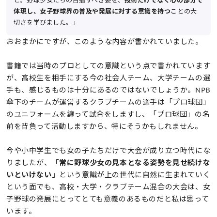
と。野球少女たちの目指すべき姿を、
技術だけでなく心の部分で
体現し、女子野球界の普及や発展に対する意識を持つ
ことの大
切さを学びました。」
おおまかにですが、このような内容が書かれていました。
書籍では当時のプロとしての意識という点で書かれています
が、高校生を相手にする今の社会人チーム、大学チームの選
手も、感じるものは十分にあるのではないでしょうか。NPB
傘下のチームが運営するクラブチームの選手は「プロ球団」
のユニフォームを纏って試合をしますし、「プロ球団」の名
前を背負って活動しますから、特にそうかもしれません。
今や小中学生でも女の子たちだけで大会が成り立つ時代にな
りましたが、
「常に野球少女の見本となる姿勢を見せ続けな
いといけない」
という意識が上の世代に自然に生まれていく
という面でも、高校・大学・クラブチーム混合の大会は、女
子野球の発展にとってとても意義のあるものだと私は思って
います。