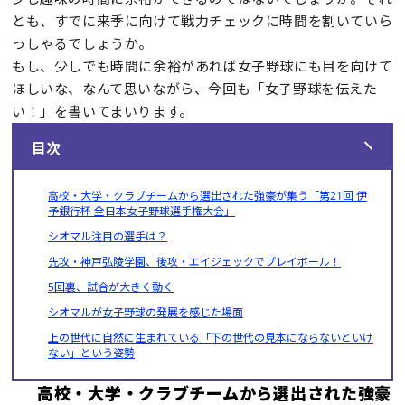
とも、すでに来季に向けて戦力チェックに時間を割いていら
っしゃるでしょうか。
もし、少しでも時間に余裕があれば女子野球にも目を向けて
ほしいな、なんて思いながら、今回も「女子野球を伝えた
い！」を書いてまいります。
目次
高校・大学・クラブチームから選出された強豪が集う「第21回 伊
予銀行杯 全日本女子野球選手権大会」
シオマル注目の選手は？
先攻・神戸弘陵学園、後攻・エイジェックでプレイボール！
5回裏、試合が大きく動く
シオマルが女子野球の発展を感じた場面
上の世代に自然に生まれている「下の世代の見本にならないといけ
ない」という姿勢
高校・大学・クラブチームから選出された強豪