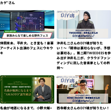
カゲ”さん
倖田來未、平井大、とき宣も！豪華
沖井礼二さんのDIY魂が知りた
アーティスト出演のフェスにウキウ
い！〜「期待は裏切らないが、予想
キ
は裏切る」。第二期TWEEDEESを歩
み出す沖井礼二が、クラウドファン
ディングに託した音楽家としての矜
持〜
名曲が地酒になるまで。小野大輔×
西寺郷太さんのDIY魂が知りたい！