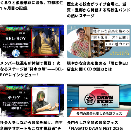
くるりと浪漫革命に浸る、京都移住
歴史ある校舎がライブ会場に。滋
1 ヶ月目の記録。
賀・豊郷から発信する高校生バンド
の熱いステージ
メンバー脱退も新体制で挑戦！ 次
穏やかな音楽を集める『雨と休日』
なるステージは“背水の陣”――BEL-
店主に聞くCDの魅力とは
BOYにインタビュー！
社会人をしながら音楽を続け、自主
長門らしさ全開の音楽フェス
企画やサポートもこなす挑戦者“チ
「NAGATO DAWN FEST 2026」