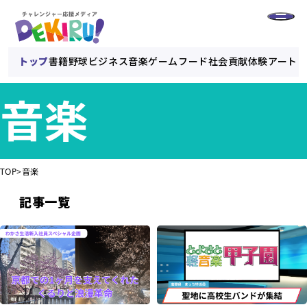
トップ
書籍
野球
ビジネス
音楽
ゲーム
フード
社会貢献
体験
アート
音楽
TOP
音楽
記事一覧