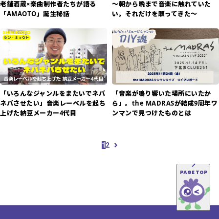
老舗酒蔵×楽曲制作者たちが語る
〜朝から晩まで音楽に触れていた
「AMAOTO」誕生秘話
い。それだけを願ってきた〜
「いろんなジャンルをまたいでネバ
「音楽が鳴り響いた場所にいたか
ネバさせたい」音楽レーベルを起ち
ら」。the MADRASが結成9周年ワ
上げた納豆メーカー4代目
ンマンで見つけたものとは
1
2
PAGE TOP