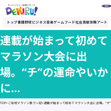
トップ
書籍
野球
ビジネス
音楽
ゲーム
フード
社会貢献
体験
アート
連載が始まって初めて
マラソン大会に出
場。“チ”の運命やいか
に…
TOP
ご当地マラソン旅ラン記
連載が始まって初めてマラソン大会に出場。“チ