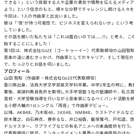
できる！」という挑戦する人や企業の勇気や情熱を伝えるメディ
よう」という信念のもと、様々な分野でチャレンジし続ける人々
今回は、1人の作曲家と出会いました。
彼は「“音“が持つ可能性で、ビジネスを変えられないか」という
していました。
その話を聞いた私たちは「これは面白いのでは……!?」と考え、こ
始することにしました！
第1回は、株式会社Go2E（ゴートゥーイー）代表取締役の山田智
音楽の道に進むきっかけ、作曲家としてのキャリア、そして現在の
で、たっぷりとお話を伺いました。
プロフィール
山田 智和（作曲家・株式会社Go2E代表取締役）
香川県出身、法政大学文学部英文学科卒業。中学2年生の時に、教
業後、英語科教員免許を取得し大手学習塾３社の塾講師や、私立
高校・大学受験指導を行いながら音楽家になるべくバンド活動を続け
る小野大輔の1stシングル「雨音」で作曲家デビュー。
以降、AKB48、乃木坂46、SKE48、NMB48、ラストアイドル
鈴木雅之、白石麻衣、春奈るな、井口裕香、飯塚雅弓、戸松遥、悠
ドルマスター、ラブライブなどの有名アニメへの楽曲提供を行う。20
代表取締役に就任。エンターテイメント業界への楽曲提供のほか