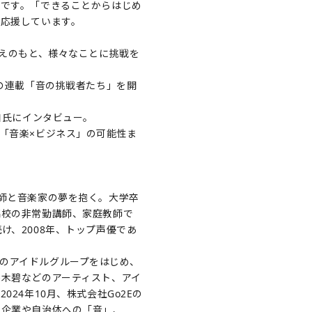
アです。「できることからはじめ
を応援しています。
考えのもと、様々なことに挑戦を
の連載「音の挑戦者たち」を開
和氏にインタビュー。
「音楽×ビジネス」の可能性ま
師と音楽家の夢を抱く。大学卒
高校の非常勤講師、家庭教師で
、2008年、トップ声優であ
などのアイドルグループをはじめ、
木碧などのアーティスト、アイ
24年10月、株式会社Go2Eの
、企業や自治体への「音」、