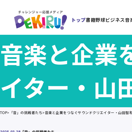
トップ
書籍
野球
ビジネス
音
音楽と企業
イター・山
TOP
「音」の挑戦者たち
音楽と企業をつなぐサウンドクリエイター・山田智
「音」の挑戦者たち
2025.03.28