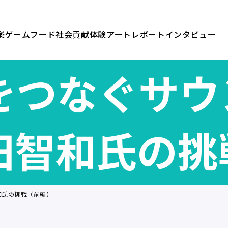
楽
ゲーム
フード
社会貢献
体験
アート
レポート
インタビュー
をつなぐサウ
田智和氏の挑
和氏の挑戦（前編）