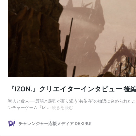
『IZON.』クリエイターインタビュー 後
智人と虚人──最弱と最強が寄り添う“共依存”の物語に込められたこ
『IZON.』
ンチャーゲーム『IZ …
続きを読む
ク
リ
チャレンジャー応援メディア DEKIRU!
エ
イ